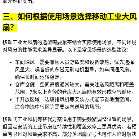
额外维护支出。
三、如何根据使用场景选择移动工业大风
扇？
移动工业大风扇的选型需要紧密结合实际使用场景，不同环境
对风扇的性能需求差异显著。以下是常见场景的选型建议：
车间通风：需要兼顾人员舒适度和设备散热，优先选择
风量大、噪音低的永磁无刷电机型号，如
车间通风扇
，
确保长时间运转稳定。
仓库仓储：空间高度通常较大，需关注送风距离和覆盖
范围，7米以上直径的
仓库大风扇
能有效形成空气循环。
半开放区域：
边墙排风机
等安装方式能节省地面空间，
适合物流中转区等需要定向送风的场所。
移动式工业风机
等替代方案适用于需要频繁调整位置的场景，
但固定安装的工业吊扇在持续性和覆盖效率上更具优势。若预
算有限且对风量要求不高，部分落地扇型号也可作为临时解决