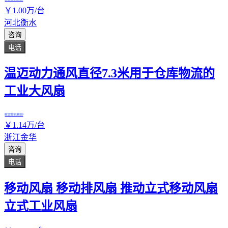
￥
1
.00
万
/台
河北衡水
咨询
电话
温迈动力通风直径7.3米用于仓库物流的
工业大风扇
真实性已核验
￥
1
.14
万
/台
浙江金华
咨询
电话
移动风扇 移动排风扇 推动立式移动风扇
立式工业风扇