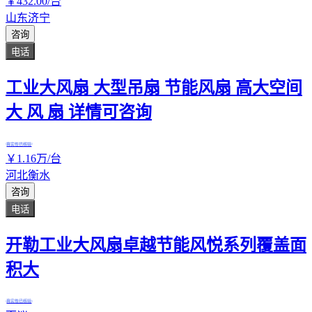
￥
432
.00
/台
山东济宁
咨询
电话
工业大风扇 大型吊扇 节能风扇 高大空间
大 风 扇 详情可咨询
真实性已核验
￥
1
.16
万
/台
河北衡水
咨询
电话
开勒工业大风扇卓越节能风悦系列覆盖面
积大
真实性已核验