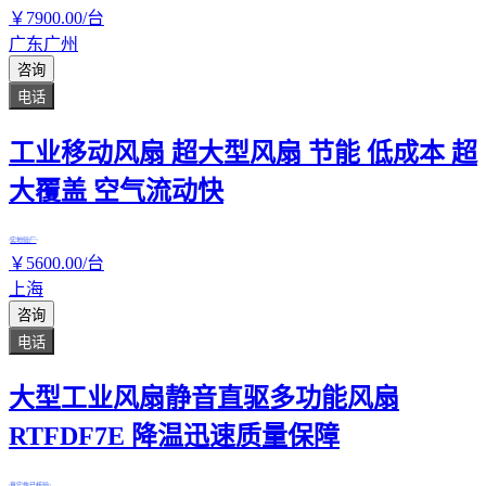
￥
7900
.00
/台
广东广州
咨询
电话
工业移动风扇 超大型风扇 节能 低成本 超
大覆盖 空气流动快
实地验厂
￥
5600
.00
/台
上海
咨询
电话
大型工业风扇静音直驱多功能风扇
RTFDF7E 降温迅速质量保障
真实性已核验