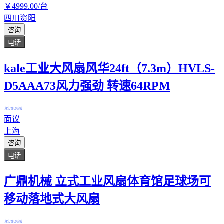
￥
4999
.00
/台
四川资阳
咨询
电话
kale工业大风扇风华24ft（7.3m）HVLS-
D5AAA73风力强劲 转速64RPM
真实性已核验
面议
上海
咨询
电话
广鼎机械 立式工业风扇体育馆足球场可
移动落地式大风扇
真实性已核验