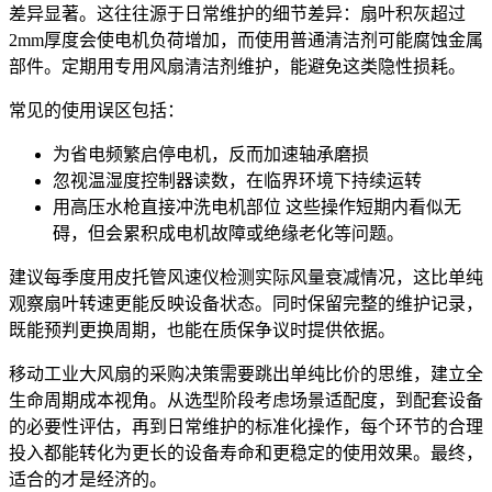
差异显著。这往往源于日常维护的细节差异：扇叶积灰超过
2mm厚度会使电机负荷增加，而使用普通清洁剂可能腐蚀金属
部件。定期用专用
风扇清洁剂
维护，能避免这类隐性损耗。
常见的使用误区包括：
为省电频繁启停电机，反而加速轴承磨损
忽视
温湿度控制器
读数，在临界环境下持续运转
用高压水枪直接冲洗电机部位 这些操作短期内看似无
碍，但会累积成电机故障或绝缘老化等问题。
建议每季度用
皮托管风速仪
检测实际风量衰减情况，这比单纯
观察扇叶转速更能反映设备状态。同时保留完整的维护记录，
既能预判更换周期，也能在质保争议时提供依据。
移动工业大风扇的采购决策需要跳出单纯比价的思维，建立全
生命周期成本视角。从选型阶段考虑场景适配度，到配套设备
的必要性评估，再到日常维护的标准化操作，每个环节的合理
投入都能转化为更长的设备寿命和更稳定的使用效果。最终，
适合的才是经济的。