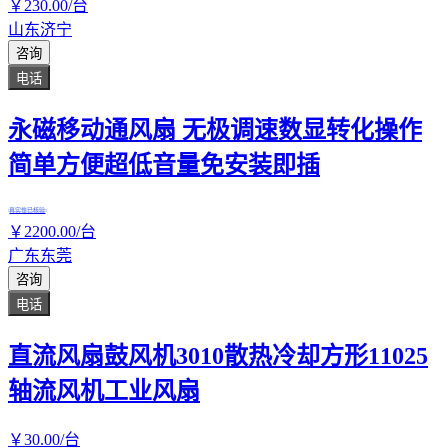
￥
230
.00
/台
山东济宁
咨询
电话
永磁移动通风扇 无极调速数显转化操作
简单方便超低音量免安装即插
真实性已核验
￥
2200
.00
/台
广东东莞
咨询
电话
直流风扇鼓风机3010散热冷却方形11025
轴流风机工业风扇
￥
30
.00
/台