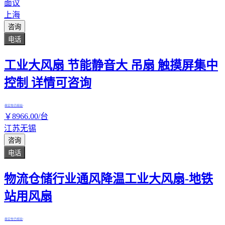
面议
上海
咨询
电话
工业大风扇 节能静音大 吊扇 触摸屏集中
控制 详情可咨询
真实性已核验
￥
8966
.00
/台
江苏无锡
咨询
电话
物流仓储行业通风降温工业大风扇-地铁
站用风扇
真实性已核验