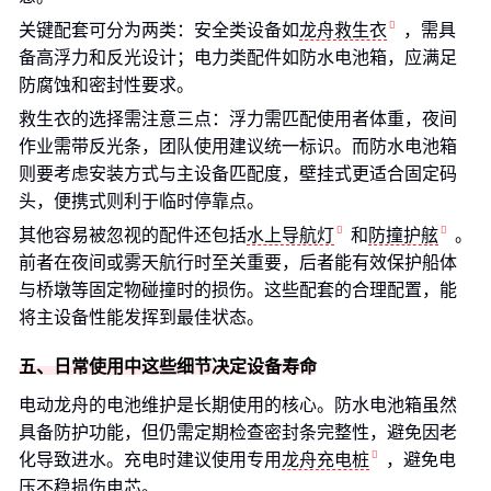
关键配套可分为两类：安全类设备如
龙舟救生衣
，需具
备高浮力和反光设计；电力类配件如防水电池箱，应满足
防腐蚀和密封性要求。
救生衣的选择需注意三点：浮力需匹配使用者体重，夜间
作业需带反光条，团队使用建议统一标识。而防水电池箱
则要考虑安装方式与主设备匹配度，壁挂式更适合固定码
头，便携式则利于临时停靠点。
其他容易被忽视的配件还包括
水上导航灯
和
防撞护舷
。
前者在夜间或雾天航行时至关重要，后者能有效保护船体
与桥墩等固定物碰撞时的损伤。这些配套的合理配置，能
将主设备性能发挥到最佳状态。
五、日常使用中这些细节决定设备寿命
电动龙舟的电池维护是长期使用的核心。防水电池箱虽然
具备防护功能，但仍需定期检查密封条完整性，避免因老
化导致进水。充电时建议使用专用
龙舟充电桩
，避免电
压不稳损伤电芯。