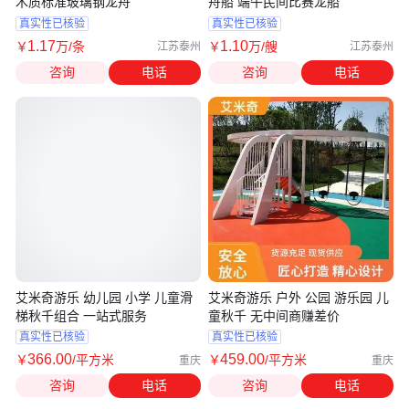
木质标准玻璃钢龙舟
舟船 端午民间比赛龙船
真实性已核验
真实性已核验
1
.17
1
.10
￥
万
/条
￥
万
/艘
江苏泰州
江苏泰州
咨询
电话
咨询
电话
艾米奇游乐 幼儿园 小学 儿童滑
艾米奇游乐 户外 公园 游乐园 儿
梯秋千组合 一站式服务
童秋千 无中间商赚差价
真实性已核验
真实性已核验
366
.00
459
.00
￥
/平方米
￥
/平方米
重庆
重庆
咨询
电话
咨询
电话