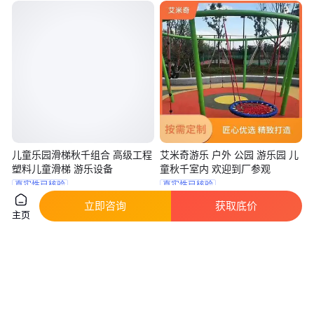
儿童乐园滑梯秋千组合 高级工程
艾米奇游乐 户外 公园 游乐园 儿
塑料儿童滑梯 游乐设备
童秋千室内 欢迎到厂参观
真实性已核验
真实性已核验
888
.00
500
.00
￥
/套
￥
/平方米
河北沧州
重庆
立即咨询
获取底价
主页
咨询
电话
咨询
电话