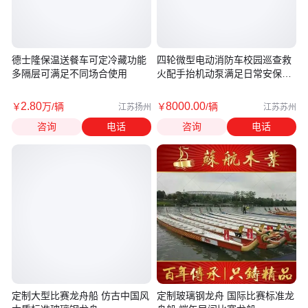
德士隆保温送餐车可定冷藏功能
四轮微型电动消防车校园巡查救
多隔层可满足不同场合使用
火配手抬机动泵满足日常安保需
要
2
.80
8000
.00
￥
万
/辆
￥
/辆
江苏扬州
江苏苏州
咨询
电话
咨询
电话
定制大型比赛龙舟船 仿古中国风
定制玻璃钢龙舟 国际比赛标准龙