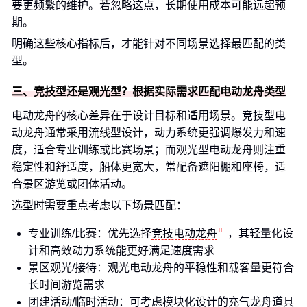
要更频繁的维护。若忽略这点，长期使用成本可能远超预
期。
明确这些核心指标后，才能针对不同场景选择最匹配的类
型。
三、竞技型还是观光型？根据实际需求匹配电动龙舟类型
电动龙舟的核心差异在于设计目标和适用场景。竞技型电
动龙舟通常采用流线型设计，动力系统更强调爆发力和速
度，适合专业训练或比赛场景；而观光型电动龙舟则注重
稳定性和舒适度，船体更宽大，常配备遮阳棚和座椅，适
合景区游览或团体活动。
选型时需要重点考虑以下场景匹配：
专业训练/比赛：优先选择
竞技电动龙舟
，其轻量化设
计和高效动力系统能更好满足速度需求
景区观光/接待：观光电动龙舟的平稳性和载客量更符合
长时间游览需求
团建活动/临时活动：可考虑模块化设计的
充气龙舟道具