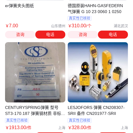
er弹簧夹头图纸
德国原装HAHN-GASFEDERN
气弹簧 G 10 23 0060 1 0250
真实性已核验
7
.00
310
.00
￥
￥
/个
山东德州
湖北武汉
咨询
电话
咨询
电话
CENTURYSPRING弹簧 型号
LESJOFORS 弹簧 CN208307-
ST3-170.187 弹簧钢材质 非标准
SRII 备件 CN201977-SRII
件样品
真实性已核验
真实性已核验
1913
.00
328
.00
￥
/件
￥
/件
上海
上海