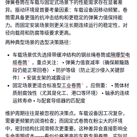
弹簧卷筒在车载与固定式场景下的性能需求存在显著差
异。振动环境是首要考量因素：车载设备因移动频繁，卷
筒需具备更强的抗冲击结构和更稳定的弹簧力值保持能
力。而固定安装场景则更关注长期连续运行的稳定性，对
径向载荷和防腐等级要求更高。
两种典型场景的选型决策路径：
车载场景优先选择带缓冲结构的钢丝绳卷筒或
隔爆型电
缆卷筒
，重点关注： • 弹簧力值衰减率（确保颠簸路
段仍能正常回卷） • 防护等级（防止泥沙侵入关键部
件） • 安装支架的减震设计
固定场景更适合标准型
工业卷筒
，应侧重： • 筒体材
质耐腐蚀性（尤其是化工、港口等环境） • 轴承的连续
运转寿命 • 与配套导缆器的匹配度
维护周期往往是被忽视的决策点。车载设备因工况复杂，
需要更频繁的润滑检查；而固定式卷筒在粉尘大的环境
中，密封结构比润滑频次更重要。这种差异会直接影响全
生命周期成本——看似价格更高的车载专用卷筒，实际可