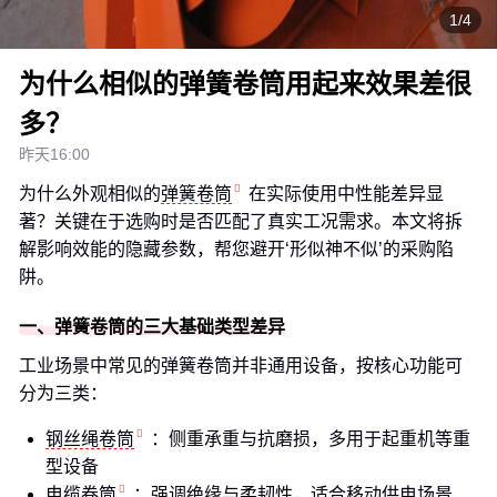
1/4
为什么相似的弹簧卷筒用起来效果差很
多？
昨天16:00
为什么外观相似的
弹簧卷筒
在实际使用中性能差异显
著？关键在于选购时是否匹配了真实工况需求。本文将拆
解影响效能的隐藏参数，帮您避开‘形似神不似’的采购陷
阱。
一、弹簧卷筒的三大基础类型差异
工业场景中常见的弹簧卷筒并非通用设备，按核心功能可
分为三类：
钢丝绳卷筒
：侧重承重与抗磨损，多用于起重机等重
型设备
电缆卷筒
：强调绝缘与柔韧性，适合移动供电场景