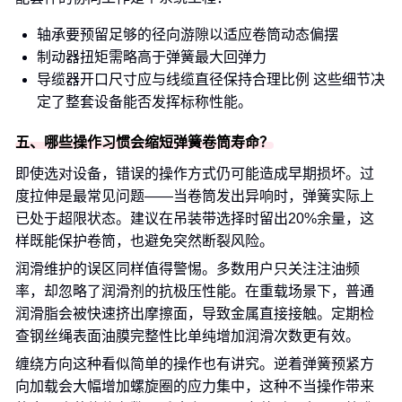
轴承要预留足够的径向游隙以适应卷筒动态偏摆
制动器扭矩需略高于弹簧最大回弹力
导缆器开口尺寸应与线缆直径保持合理比例 这些细节决
定了整套设备能否发挥标称性能。
五、哪些操作习惯会缩短弹簧卷筒寿命？
即使选对设备，错误的操作方式仍可能造成早期损坏。过
度拉伸是最常见问题——当卷筒发出异响时，弹簧实际上
已处于超限状态。建议在吊装带选择时留出20%余量，这
样既能保护卷筒，也避免突然断裂风险。
润滑维护的误区同样值得警惕。多数用户只关注注油频
率，却忽略了润滑剂的抗极压性能。在重载场景下，普通
润滑脂会被快速挤出摩擦面，导致金属直接接触。定期检
查钢丝绳表面油膜完整性比单纯增加润滑次数更有效。
缠绕方向这种看似简单的操作也有讲究。逆着弹簧预紧方
向加载会大幅增加螺旋圈的应力集中，这种不当操作带来