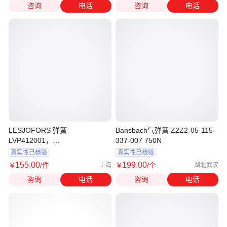
咨询
电话
咨询
电话
LESJOFORS 弹簧
Bansbach气弹簧 Z2Z2-05-115-
LVP412001，
337-007 750N
CSSDT0.4XDM2.5X20
真实性已核验
真实性已核验
155
.00
199
.00
￥
/件
￥
/个
上海
湖北武汉
咨询
电话
咨询
电话