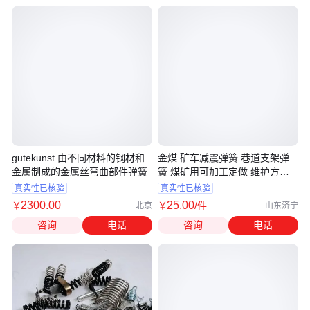
gutekunst 由不同材料的钢材和
金煤 矿车减震弹簧 巷道支架弹
金属制成的金属丝弯曲部件弹簧
簧 煤矿用可加工定做 维护方便
易携带
真实性已核验
真实性已核验
2300
.00
25
.00
￥
￥
/件
北京
山东济宁
咨询
电话
咨询
电话