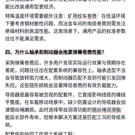
能比改装通用型更经济。
特殊温度环境需要额外注意：
矿用绞车卷筒
在低温环境
下要考虑钢材脆性问题，而冶金车间的电缆卷筒则需关注
绝缘材料耐高温性能。这类场景下，通用产品的标准参数
往往不能满足需求。
四、为什么轴承和制动器会拖累弹簧卷筒性能？
采购弹簧卷筒后，许多用户发现实际运行效果与预期存在
差距，问题往往出在配套系统的兼容性上。轴承选型不当
会导致旋转阻力增大，而制动器匹配不良则可能引发回弹
失控。这些隐形损耗会显著降低卷筒的有效负载能力。
导缆器是最容易被忽视的配套件，它直接影响线缆的缠绕
平整度。在车载移动场景中，缺少防震设计的导缆器会加
速钢丝绳磨损。此时选择带自润滑功能的
钢丝绳润滑脂
能延长部件寿命，但根本解决方案还是匹配工况的导缆系
统。
配套件的协同工作是个系统工程：