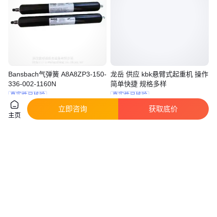
Bansbach气弹簧 A8A8ZP3-150-
龙岳 供应 kbk悬臂式起重机 操作
336-002-1160N
简单快捷 规格多样
真实性已核验
真实性已核验
500
.00
2899
.00
￥
￥
/台
湖北武汉
山东泰安
立即咨询
获取底价
主页
咨询
电话
咨询
电话