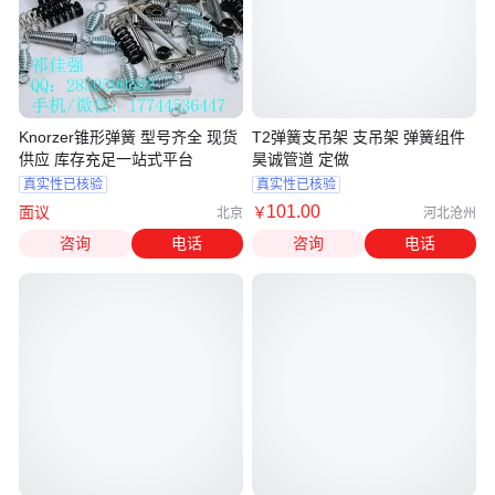
Knorzer锥形弹簧 型号齐全 现货
T2弹簧支吊架 支吊架 弹簧组件
供应 库存充足一站式平台
昊诚管道 定做
真实性已核验
真实性已核验
101
.00
面议
￥
北京
河北沧州
咨询
电话
咨询
电话