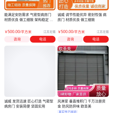
能满足安防需求 气密型病房门
诚威 调节性能优异 密封性强 病
材质优良 做工细致 架构稳定 诚
房门 材质优良 做工细致
威
500
.00
500
.00
￥
/平方米
￥
/平方米
江苏无锡
江苏无锡
咨询
电话
咨询
电话
诚威 发货迅速 匠心打造 气密型
风淋室 垂直堆积门 千万注册资
病房门 安装简便 坚固实用
金 防风防异味 欧圣美
真实性已核验