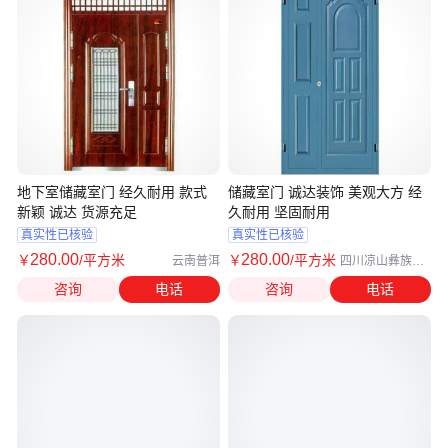
地下室储藏室门 经久耐用 款式
储藏室门 诚达装饰 美观大方 经
新颖 诚达 货源充足
久耐用 坚固耐用
真实性已核验
真实性已核验
280
.00
280
.00
￥
/平方米
￥
/平方米
云南普洱
四川凉山彝族自
治州
咨询
电话
咨询
电话