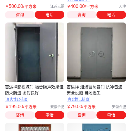
500
.00
400
.00
￥
/平方米
￥
/平方米
江苏无锡
天津
咨询
电话
咨询
电话
吉运祥影视城门 隔音隔声效果佳
吉运祥 泄爆窗防暴门 抗冲击波
防火防盗 密封良好
安全设施 自闭逃生
真实性已核验
真实性已核验
195
.00
79
.00
￥
/平方米
￥
/平方米
安徽合肥
安徽合肥
咨询
电话
咨询
电话