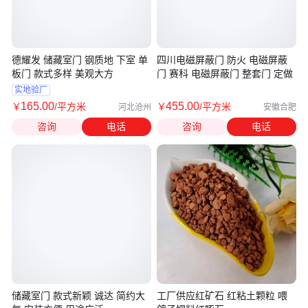
德耀发 储藏室门 钢质地 下室 单
四川电磁屏蔽门 防火 电磁屏蔽
板门 款式多样 美观大方
门 赛科 电磁屏蔽门 整套门 定做
实地验厂
165
.00
455
.00
￥
/平方米
￥
/平方米
河北沧州
安徽合肥
咨询
电话
咨询
电话
储藏室门 款式新颖 诚达 简约大
工厂供应红矿石 红粘土颗粒 喂