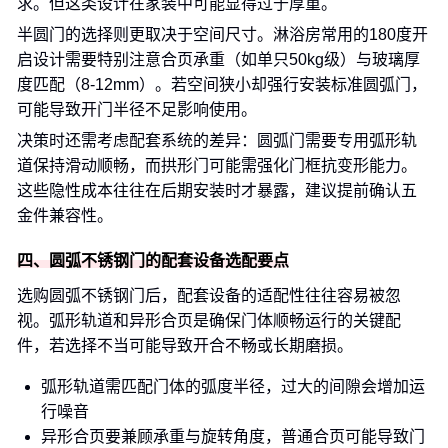
求。但这类设计在家装中可能显得过于厚重。
半圆门的选择则更取决于空间尺寸。淋浴房常用的180度开
启设计需要特别注意合页承重（如单只50kg级）与玻璃厚
度匹配（8-12mm）。若空间狭小却强行安装标准圆弧门，
可能导致开门半径不足影响使用。
决策时还需考虑配套系统的差异：圆弧门需要专用弧形轨
道保持滑动顺畅，而拱形门可能需强化门框抗变形能力。
这些隐性成本往往在后期安装时才暴露，建议提前确认五
金件兼容性。
四、圆弧不锈钢门的配套设备选配要点
选购圆弧不锈钢门后，配套设备的适配性往往容易被忽
视。弧形轨道和异形合页是确保门体顺畅运行的关键配
件，若选择不当可能导致开合不畅或长期磨损。
弧形轨道需匹配门体的弧度半径，过大的间隙会增加运
行噪音
异形合页要兼顾承重与旋转角度，普通合页可能导致门