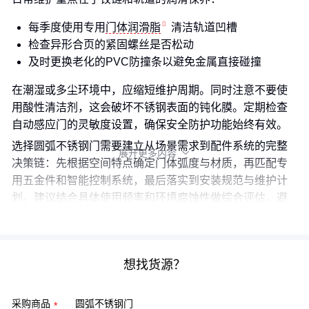
每季度使用专用
门体润滑脂
清洁轨道凹槽
检查异形合页的紧固螺丝是否松动
及时更换老化的PVC防撞条以避免金属直接碰撞
在潮湿或多尘环境中，应缩短维护周期。同时注意不要使
用酸性清洁剂，这会破坏不锈钢表面的钝化膜。定期检查
自动感应门的灵敏度设置，确保安全防护功能始终有效。
选择圆弧不锈钢门需要建立从场景需求到配件系统的完整
展开更多内容

决策链：先根据空间特点确定门体弧度与材质，再匹配专
用五金件和智能控制系统，最后落实到安装规范与维护计
划。建议结合具体使用频率和环境腐蚀性做综合评估，避
免只看主门体价格而忽视长期使用成本。
想找货源？
采购商品