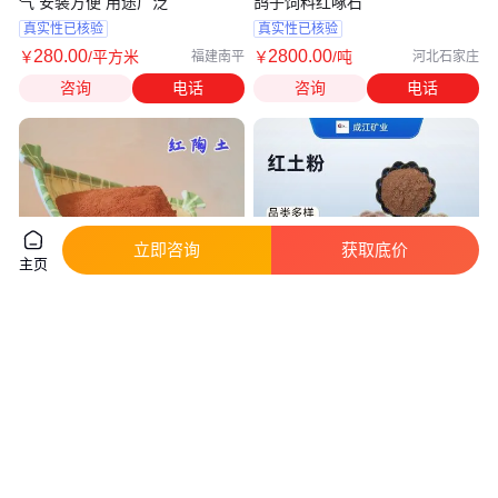
气 安装方便 用途广泛
鸽子饲料红啄石
真实性已核验
真实性已核验
280
.00
2800
.00
￥
/平方米
￥
/吨
福建南平
河北石家庄
咨询
电话
咨询
电话
立即咨询
获取底价
主页
铸造耐高温陶瓷瓦用红粘土 打桩
厂家供应红土红粘土 黄土黄陶土
工程回填红陶土饲料添加用黄陶
耐火砖陶瓷 路基填筑球场用红黏
土
土
真实性已核验
350
.00
395
.00
￥
/吨
￥
/吨
河北石家庄
河北石家庄
咨询
电话
咨询
电话