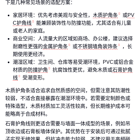
下是几种常见场景的适配方案：
家居环境：优先考虑美观与安全性，
木质护角条
或
PV
C护角线
能兼顾装饰性与防撞功能，尤其适合有儿童
或老人的家庭。
商业空间：人流量大的区域如商场、办公楼，建议选择
耐磨性更强的
金属护角条
或
不锈钢墙角装饰条
，长
期使用更经济。
潮湿区域：卫生间、仓库等易受潮环境，PVC或铝合金
材质的
防撞护角
抗腐蚀性更优，避免木质或
石膏护角
线
受潮变形。
木质护角条适合追求自然质感的空间，但需注意其防潮性
较弱，不适合直接暴露在潮湿环境中。若需要定制颜色或
特殊造型，木质材质加工灵活性较高，但长期维护成本可
能略高于合成材料。
石膏护角线则更适合需要与墙面一体成型的场景，例如吊
顶收边或石膏板墙体保护。其优势在于安装后可通过批腻
子实现无缝效果，但抗冲击能力较弱，不建议用于高频碰