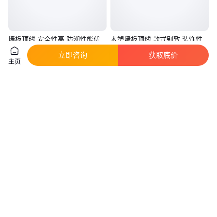
墙板顶线 安全性高 防潮性能优
木塑墙板顶线 款式别致 装饰性
良 隔音隔热阻燃
美观 安装十分方便
立即咨询
获取底价
真实性已核验
真实性已核验
主页
6
.27
6
.27
￥
/米
￥
/米
广东清远
广东清远
咨询
电话
咨询
电话
防老化耐低温塑料PVC装饰建筑
地埋示踪线 PE管道方位探测线
吊顶墙角刮腻子护角条阴阳角护
电力电缆铜包钢金属线 博涵