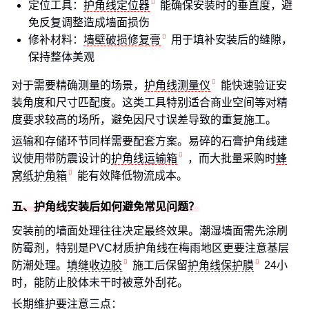
定位工具：
护角线定位器
能确保安装时的垂直度，避
免反复调整造成墙面损伤
修补材料：
墙壁破损修复膏
用于填补安装后的缝隙，
保持整体美观
对于需要精确测量的场景，
护角线测量仪
能快速验证安
装角度和尺寸匹配度。这类工具特别适合商业空间等对精
度要求较高的场所，避免因尺寸误差导致的重复施工。
运输和存储环节同样需要配套方案。易碎的石膏护角线建
议使用带防震设计的
护角线运输箱
，而大批量采购时
蜂
窝纸护角箱
能有效降低物流成本。
五、护角线安装后如何避免常见问题？
安装前的墙面处理往往决定最终效果。潮湿墙面需先涂刷
防霉剂，特别是PVC材质护角线在梅雨地区更要注意基层
防潮处理。
填缝收边胶
施工后保留
护角线保护膜
24小
时，能防止胶体未干时被意外刮花。
长期维护要注意三点：