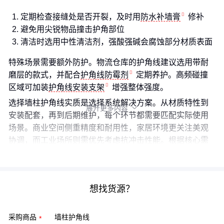
定期检查接缝处是否开裂，及时用
防水补墙膏
修补
避免用尖锐物品撞击护角部位
清洁时选用中性清洁剂，强酸强碱会腐蚀部分材质表面
特殊场景需要额外防护。物流仓库的护角线建议选用带耐
磨层的款式，并配合
护角线防霉剂
定期养护。高频碰撞
区域可加装
护角线安装支架
增强整体强度。
选择墙柱护角线实质是选择系统解决方案。从材质特性到
展开更多内容

安装配套，再到后期维护，每个环节都需要匹配实际使用
场景。商业空间侧重精度和耐用性，家居环境更关注美观
协调，而工业场所则需优先考虑抗冲击性能。根据核心需
求构建完整的防护体系，才能真正发挥护角线的价值。
想找货源？
采购商品