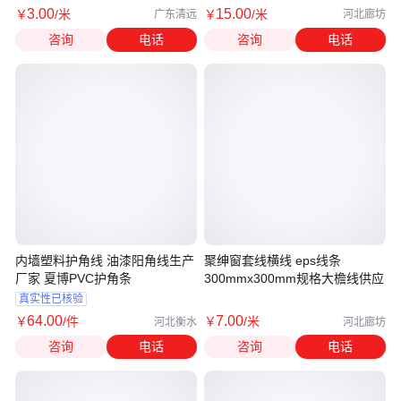
3
.00
15
.00
￥
/米
￥
/米
广东清远
河北廊坊
咨询
电话
咨询
电话
内墙塑料护角线 油漆阳角线生产
聚绅窗套线横线 eps线条
厂家 夏博PVC护角条
300mmx300mm规格大檐线供应
真实性已核验
64
.00
7
.00
￥
/件
￥
/米
河北衡水
河北廊坊
咨询
电话
咨询
电话