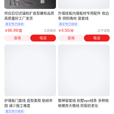
供应后切式锚栓扩底型螺栓品质
外墙挂板内墙板材专用配件 收边
高质量好工厂发货
条 阴阳角柱 窗套线
真实性已核验
真实性已核验
66
.99
4
.50
￥
/套
￥
/米
江苏南京
辽宁沈阳
咨询
电话
咨询
电话
护墙板门套线 造型美观 粘结牢
聚绅窗套线 别墅eps线条 多种规
固 减少施工难度
格楼房大檐线 防裂抗老化
真实性已核验