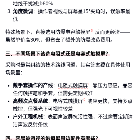
地线干扰减少80%
角度微调
：操作者视线与屏幕呈15°夹角时，误触率最
低
特殊场景下，直接选用
防爆电容触摸屏
反而更经济——
虽然单价高30%，但省去了额外的防爆改造费用。
三、不同场景下该选电阻式还是电容式触摸屏？
采购时最常纠结的技术路线问题，其实答案藏在具体使用
场景里：
戴手套操作的产线
：
电阻式触摸屏
靠压力感应，兼容
任何触控笔和手套，但需要定期校准
高频次点餐系统
：
电容式触摸屏
响应更快，支持多点
触控，但强光下可视性较差
户外工程机械
：表面声波屏抗污性强，不过需要定期清
洁声波反射条纹
四、容易被忽视的触摸屏周边配件有哪些？