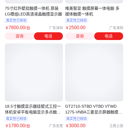
75寸红外壁挂触摸一体机 原装
唯美智显 触摸屏幕一体电脑 多
LG模组LED高清液晶触摸显示器
媒体触摸一体机
真实性已核验
真实性已核验
7800
.00
2500
.00
￥
/台
￥
广东深圳
广东深圳
咨询
电话
咨询
电话
18.5寸触摸显示器挂壁式工控一
GT2710-STBD VTBD VTWD
体机安卓平板电脑显示多点触控
1275-VNBA三菱显示屏器触摸屏
屏
幕
真实性已核验
真实性已核验
1780
.00
3000
.00
￥
/台
￥
广东东莞
江西上饶