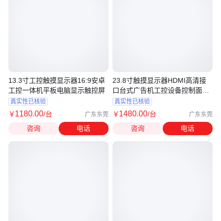
13.3寸工控触摸显示器16:9安卓
23.8寸触摸显示器HDMI高清接
工控一体机平板电脑显示触控屏
口台式广告机工控设备控制面板
触屏
真实性已核验
真实性已核验
1180
.00
1480
.00
￥
/台
￥
/台
广东东莞
广东东莞
咨询
电话
咨询
电话