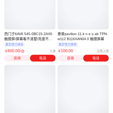
西门子6AV6 545-0BC15-2AX0
惠普pavilion 11-k n e u ab TPN-
触摸屏/屏幕看不清楚/亮度不行
w112 B116XAN04.0 触摸屏幕
维修
真实性已核验
真实性已核验
600
.00
100
.00
￥
/台
￥
上海
江西上饶
咨询
电话
咨询
电话