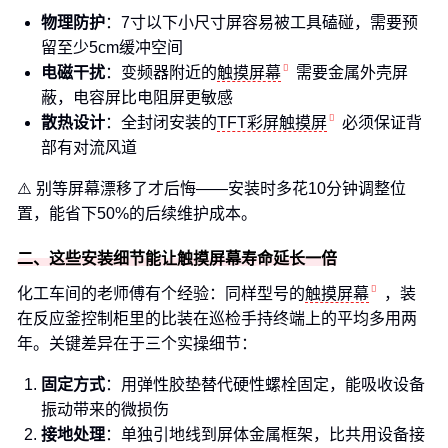
物理防护
：7寸以下小尺寸屏容易被工具磕碰，需要预
留至少5cm缓冲空间
电磁干扰
：变频器附近的
触摸屏幕
需要金属外壳屏
蔽，电容屏比电阻屏更敏感
散热设计
：全封闭安装的
TFT彩屏触摸屏
必须保证背
部有对流风道
⚠️ 别等屏幕漂移了才后悔——安装时多花10分钟调整位
置，能省下50%的后续维护成本。
二、这些安装细节能让触摸屏幕寿命延长一倍
化工车间的老师傅有个经验：同样型号的
触摸屏幕
，装
在反应釜控制柜里的比装在巡检手持终端上的平均多用两
年。关键差异在于三个实操细节：
固定方式
：用弹性胶垫替代硬性螺栓固定，能吸收设备
振动带来的微损伤
接地处理
：单独引地线到屏体金属框架，比共用设备接