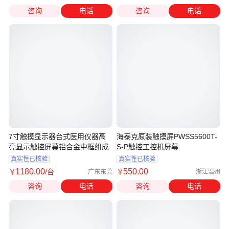
咨询
电话
咨询
电话
7寸触摸显示器台式医用仪器高
海泰克原装触摸屏PWSS5600T-
亮显示触控屏幕铝合金中框组成
S-P触控工控机屏幕
真实性已核验
真实性已核验
1180
.00
550
.00
￥
/台
￥
广东东莞
浙江温州
咨询
电话
咨询
电话