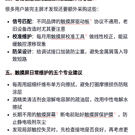
很多用户装完主屏才发现还要额外采购这些：
信号匹配
：不同品牌的
触摸屏驱动板
协议不通用，老
旧设备改造时尤其要注意
校准维护
：每月用
触摸屏校准工具
做线性校正，能延
缓触控漂移现象
防呆设计
：给调试接口加装防尘塞，避免金属屑落入导
致短路
五、触摸屏日常维护的五个专业建议
每周用超细纤维布单方向擦拭，避免打圈摩擦损伤防眩
涂层
酒精类清洁剂会溶解电容屏的疏油层，改用中性电解水
擦拭
长期不用的
触摸屏幕
断电前贴好
触摸屏保护膜
，防
止静电吸附灰尘
发现局部触控失灵时，先检查接地是否良好，再考虑更