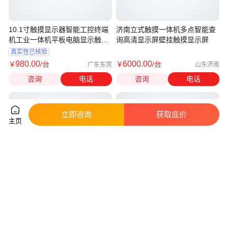
10.1寸触摸显示器智能工控终端
济南立式触摸一体机多点智能查
机工业一体机平板电脑显示触控
询高清显示屏壁挂触摸显示屏
屏
真实性已核验
980
.00
6000
.00
￥
/台
￥
/台
广东东莞
山东济南
咨询
电话
咨询
电话
立即咨询
获取底价
主页
55寸壁挂红外触摸一体机 安卓
65寸安卓触摸屏一体机 高清LED
9.0触摸屏横竖屏广告机 视频播
壁挂LG原装触摸广告机 工厂供
放器
应
真实性已核验
真实性已核验