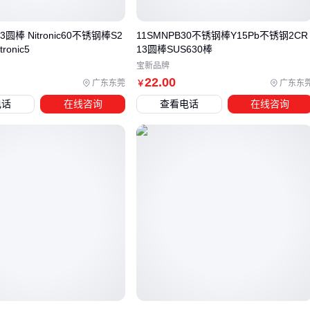
圆棒
：轴类、辊筒等旋转部件首选，车削加工余量最小
极端腐蚀环境可考虑
钛棒
，虽然价格是不锈钢的3-5倍，但耐
3圆棒 Nitronic60不锈钢棒S2
11SMNPB30不锈钢棒Y15Pb不锈钢2CR
ronic5
13圆棒SUS630棒
海水和酸碱能力显著提升。不过要注意钛材焊接需要专用保护
宝新品牌
气体，后期维护成本较高。
22
.00
广东东莞
广东东
￥
电话
在线咨询
查看电话
在线咨询
四、采购309s不锈钢棒后还需要哪些配套设备？
买回原材料只是第一步，后续加工和处理设备同样关键：
切割成型
：
不锈钢切割机
的等离子或激光头能精准处理不
同直径棒材，手动砂轮锯易导致切口硬化
表面处理
：
不锈钢抛光机
可消除焊接部位的氧化层，对于
食品医疗设备这类高光洁度要求的场景必不可少
五、如何延长309s不锈钢棒的使用寿命？
即使选了优质材料，错误的维护方式仍会缩短使用寿命。每周
用专用
不锈钢防锈油
擦拭暴露在盐雾环境中的部件，能阻止