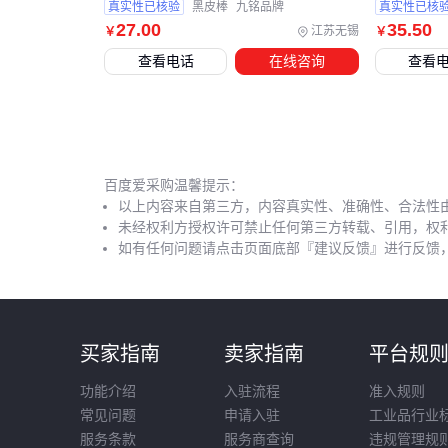
真实性已核验
黑皮棒
九铭品牌
真实性已核
27
.00
35
.50
江苏无锡
￥
￥
查看电话
在线咨询
查看
百度爱采购温馨提示：
以上内容来自第三方，内容真实性、准确性、合法性
未经权利方授权许可禁止任何第三方转载、引用，权
如有任何问题请点击页面底部『建议反馈』进行反馈
买家指南
卖家指南
平台规
功能介绍
入驻流程
准入规则
常见问题
申请入驻
工业品行业
服务条款
服务商查询
违规管理规