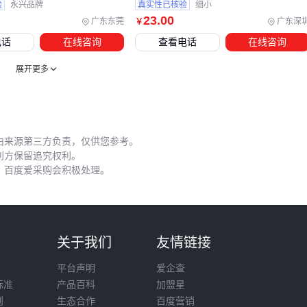
验
永兴品牌
真实性已核验
细小
23
.00
广东东莞
广东深
￥
电话
在线咨询
查看电话
在线咨询
展开更多
由来源第三方负责，仅供您参考。
利方保留追究权利。
，百度爱采购会积极处理。
则
关于我们
友情链接
平台声明
爱企查
标准
产品百科
加盟星
则
生态合作
百度营销