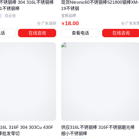
不锈钢棒 304 316L不锈钢棒
现货Nitronic60不锈钢棒S21800钢棒XM
氯离子侵蚀。对于需要定期消毒的医疗设备，建议选用不含硫
31不锈钢棒
19不锈钢
的防锈产品，避免与灭菌剂发生反应。
验
白云仓
宝新品牌
18
.00
广东深圳
广东东
￥
存储时注意将不同材质棒材分开放置，304与316L直接接触可
电话
在线咨询
查看电话
在线咨询
能引发电化学腐蚀。定期用
金属检测仪
抽查关键部位的成分
含量，能及时发现材质混用或劣化问题。
采购不锈钢棒本质是匹配场景需求的过程。从310S的高温稳定
性到易切削棒的加工便利性，再到配套的切割抛光设备，每个
环节都需要针对性选择。建议先明确使用环境和加工流程，再
倒推材质和工艺要求。
16L 316F 304 303Cu 430F
供应316L不锈钢棒 316F不锈钢磨光棒
钢棒批发零切
细小不锈钢棒