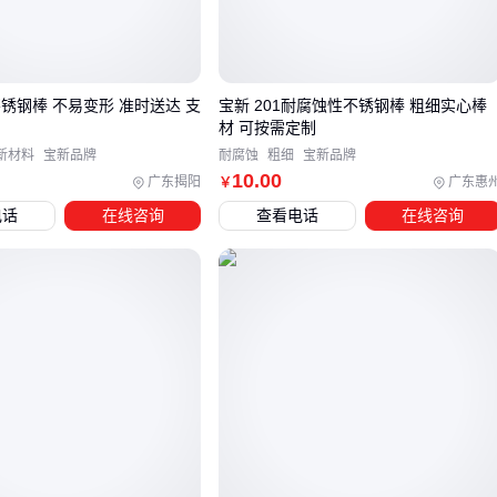
实际采购时不能只看材质牌号，表面处理方式和含硫量同样重
要。比如需要频繁机加工的部件，选用
易切削不锈钢棒
能大
幅降低刀具磨损——这类产品添加了硫或硒元素，切削阻力比
普通不锈钢降低40%以上。
锈钢棒 不易变形 准时送达 支
宝新 201耐腐蚀性不锈钢棒 粗细实心棒
材 可按需定制
另一个常被忽视的参数是棒材的直线度。用于精密导轨或传动
新材料
宝新品牌
耐腐蚀
粗细
宝新品牌
轴时，每米弯曲度超过0.5mm就可能影响装配。热轧棒通常比
10
.00
广东揭阳
广东惠
￥
冷拔棒公差大，但成本低20%-30%，非关键部位用热轧完全够
电话
在线咨询
查看电话
在线咨询
用。
三、根据应用场景选择最合适的309s不锈钢棒类型
不同截面形状的棒材适配不同场景：
六角棒
：扳手、阀门零件等需要防转动的场合，
不锈钢六角
棒
的六个平面能直接传递扭矩
方棒
：建筑幕墙龙骨、设备支架等需要平面接触的结构，
不
锈钢方棒
更便于焊接固定