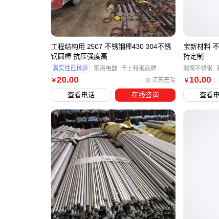
工程结构用 2507 不锈钢棒430 304不锈
宝新材料 不
钢圆棒 抗压强度高
持定制
真实性已核验
家用电器
千上特钢品牌
耐腐不锈钢
20
.00
10
.00
江苏无锡
￥
￥
查看电话
在线咨询
查看