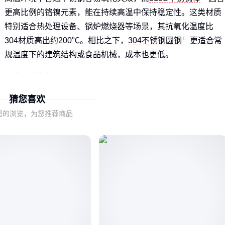
更高比例的铬镍元素，能在持续高温中保持稳定性。这类材质
特别适合热处理设备、锅炉燃烧器等场景，其抗氧化温度比
304材质高出约200℃。相比之下，
304不锈钢圆钢
更适合常
规温度下的建筑结构或食品机械，成本也更低。
抗渗碳能力
：309s在含碳气氛中不易发生晶间腐蚀，这是石
化加热炉选它的主要原因
猜您喜欢
热膨胀系数
：连续高温作业时，其线性膨胀率与多数金属基
您的浏览，为您推荐商品
体匹配，减少热应力开裂
性价比平衡
：虽然比普通304贵30%-50%，但寿命周期成本
反而更低
🔥 结论：超过800℃的工况优先考虑310S系，600℃以下用
304更经济。
二、309s不锈钢棒的关键性能指标如何影响实际使用？