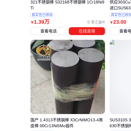
321不锈钢棒 S32168不锈钢棒 1Cr18Ni9
供应303Cu
Ti
进口SUS6
真实性已核验
真实性已核
1
.39
万
23
.00
浙江温州
￥
￥
查看电话
在线咨询
查看
国产 1.4313不锈钢棒 X3CrNIMO13-4黑
SUS310S 3
皮棒 00Cr13Ni5Mo锻件
630不锈