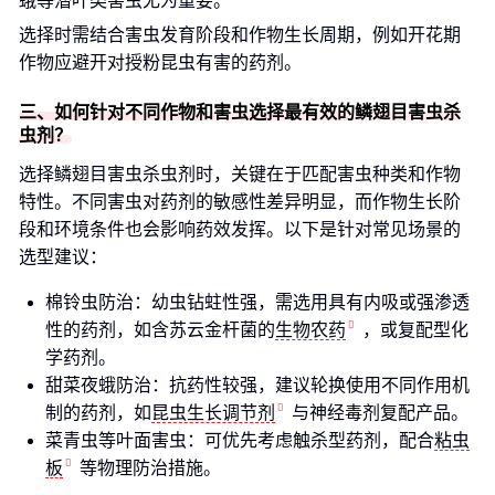
蛾等潜叶类害虫尤为重要。
选择时需结合害虫发育阶段和作物生长周期，例如开花期
作物应避开对授粉昆虫有害的药剂。
三、如何针对不同作物和害虫选择最有效的鳞翅目害虫杀
虫剂？
选择鳞翅目害虫杀虫剂时，关键在于匹配害虫种类和作物
特性。不同害虫对药剂的敏感性差异明显，而作物生长阶
段和环境条件也会影响药效发挥。以下是针对常见场景的
选型建议：
棉铃虫防治：幼虫钻蛀性强，需选用具有内吸或强渗透
性的药剂，如含苏云金杆菌的
生物农药
，或复配型化
学药剂。
甜菜夜蛾防治：抗药性较强，建议轮换使用不同作用机
制的药剂，如
昆虫生长调节剂
与神经毒剂复配产品。
菜青虫等叶面害虫：可优先考虑触杀型药剂，配合
粘虫
板
等物理防治措施。