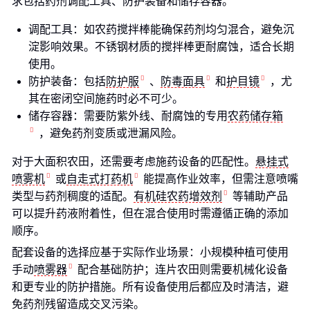
求包括药剂调配工具、防护装备和储存容器。
调配工具：如农药搅拌棒能确保药剂均匀混合，避免沉
淀影响效果。不锈钢材质的搅拌棒更耐腐蚀，适合长期
使用。
防护装备：包括
防护服
、
防毒面具
和
护目镜
，尤
其在密闭空间施药时必不可少。
储存容器：需要防紫外线、耐腐蚀的专用
农药储存箱
，避免药剂变质或泄漏风险。
对于大面积农田，还需要考虑施药设备的匹配性。
悬挂式
喷雾机
或
自走式打药机
能提高作业效率，但需注意喷嘴
类型与药剂稠度的适配。
有机硅农药增效剂
等辅助产品
可以提升药液附着性，但在混合使用时需遵循正确的添加
顺序。
配套设备的选择应基于实际作业场景：小规模种植可使用
手动
喷雾器
配合基础防护；连片农田则需要机械化设备
和更专业的防护措施。所有设备使用后都应及时清洁，避
免药剂残留造成交叉污染。