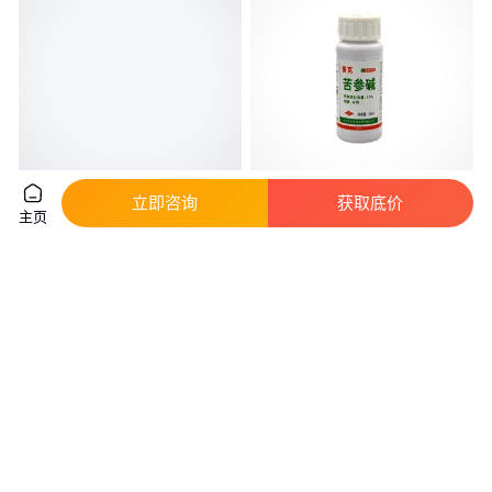
立即咨询
获取底价
九品祥花卉杀虫剂家用植物盆栽
果树蔬菜蚜虫蓟马红蜘蛛粉虱类
主页
土壤花草红蜘蛛蚧壳虫飞虫杀虫
虫害 生物杀虫剂苦参碱 普克 潍
喷剂
坊奥丰厂家直销
真实性已核验
真实性已核验
39
.90
25
.00
￥
/瓶
￥
/个
广东广州
咨询
电话
咨询
电话