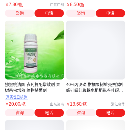
7
.80
8
.50
￥
/瓶
￥
/瓶
广东广州
咨询
电话
咨询
电话
猕猴桃清园 农药复配增效剂 果
40%丙溴磷 柑橘果树蚧壳虫潜叶
树杀虫增效 植物杀菌剂
蛾针蜂红蜘蛛水稻稻纵卷叶螟杀
虫剂
真实性已核验
20
.00
13
.60
￥
/瓶
￥
/瓶
山东济南
浙江金华
咨询
电话
咨询
电话