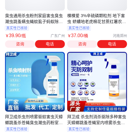
臭虫通用杀虫粉剂家庭害虫臭虫
棵棵爱 3%辛硫磷颗粒剂 地下害
潮虫跳蚤螨虫蝇蚊虱子蚂蚁除虫
虫 蛴螬地老虎棉花甘蔗红薯农药
剂
杀虫剂
真实性已核验
真实性已核验
39
.90
37
.00
￥
/瓶
￥
/桶
广东广州
河南郑州
咨询
电话
咨询
电话
拜卫成杀虫剂喷雾驱蚊害虫灭蟑
拜卫成 杀虫剂消杀驱除多种害虫
螂跳蚤杀苍蝇臭虫潮虫药粉室内
灭蟑螂跳蚤苍蝇室内喷雾杀虫喷
杀虫
剂
真实性已核验
真实性已核验