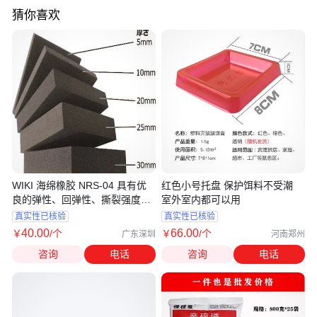
猜你喜欢
WIKI 海绵橡胶 NRS-04 具有优
红色小号托盘 保护饵料不受潮
良的弹性、回弹性、撕裂强度和
室外室内都可以用
耐磨性
真实性已核验
真实性已核验
40
.00
66
.00
￥
/个
￥
/个
广东深圳
河南郑州
咨询
电话
咨询
电话