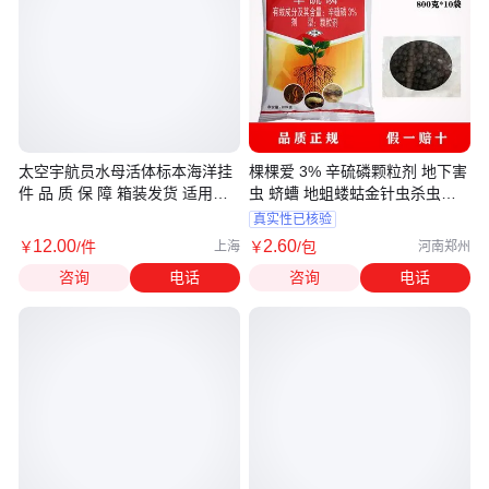
太空宇航员水母活体标本海洋挂
棵棵爱 3% 辛硫磷颗粒剂 地下害
件 品 质 保 障 箱装发货 适用广
虫 蛴螬 地蛆蝼蛄金针虫杀虫剂
泛
整箱批
真实性已核验
12
.00
2
.60
￥
/件
￥
/包
上海
河南郑州
咨询
电话
咨询
电话