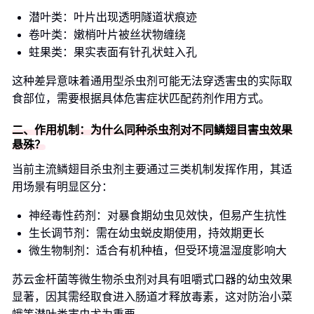
潜叶类：叶片出现透明隧道状痕迹
卷叶类：嫩梢叶片被丝状物缠绕
蛀果类：果实表面有针孔状蛀入孔
这种差异意味着通用型杀虫剂可能无法穿透害虫的实际取
食部位，需要根据具体危害症状匹配药剂作用方式。
二、作用机制：为什么同种杀虫剂对不同鳞翅目害虫效果
悬殊？
当前主流鳞翅目杀虫剂主要通过三类机制发挥作用，其适
用场景有明显区分：
神经毒性药剂：对暴食期幼虫见效快，但易产生抗性
生长调节剂：需在幼虫蜕皮期使用，持效期更长
微生物制剂：适合有机种植，但受环境温湿度影响大
苏云金杆菌等微生物杀虫剂对具有咀嚼式口器的幼虫效果
显著，因其需经取食进入肠道才释放毒素，这对防治小菜