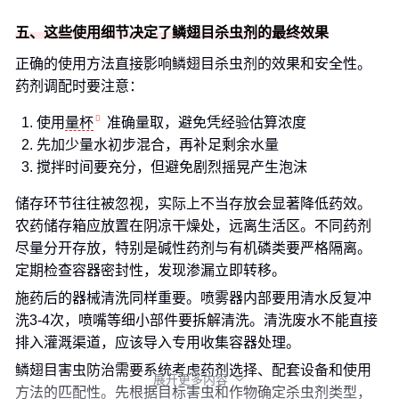
五、这些使用细节决定了鳞翅目杀虫剂的最终效果
正确的使用方法直接影响鳞翅目杀虫剂的效果和安全性。
药剂调配时要注意：
使用
量杯
准确量取，避免凭经验估算浓度
先加少量水初步混合，再补足剩余水量
搅拌时间要充分，但避免剧烈摇晃产生泡沫
储存环节往往被忽视，实际上不当存放会显著降低药效。
农药储存箱应放置在阴凉干燥处，远离生活区。不同药剂
尽量分开存放，特别是碱性药剂与有机磷类要严格隔离。
定期检查容器密封性，发现渗漏立即转移。
施药后的器械清洗同样重要。喷雾器内部要用清水反复冲
洗3-4次，喷嘴等细小部件要拆解清洗。清洗废水不能直接
排入灌溉渠道，应该导入专用收集容器处理。
鳞翅目害虫防治需要系统考虑药剂选择、配套设备和使用
展开更多内容

方法的匹配性。先根据目标害虫和作物确定杀虫剂类型，