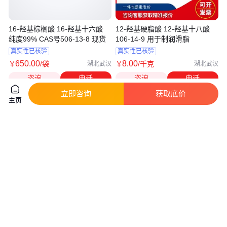
16-羟基棕榈酸 16-羟基十六酸
12-羟基硬脂酸 12-羟基十八酸
纯度99% CAS号506-13-8 现货
106-14-9 用于制润滑脂
真实性已核验
真实性已核验
650
.00
8
.00
￥
/袋
￥
/千克
湖北武汉
湖北武汉
咨询
电话
咨询
电话
立即咨询
获取底价
主页
日本 十二羟基硬脂酸 12-HSA-A
供应12-羟基硬脂酸镁 镁含量4%
质量稳定（12-羟基硬脂酸）
【包装20KG】克米克
实地验商