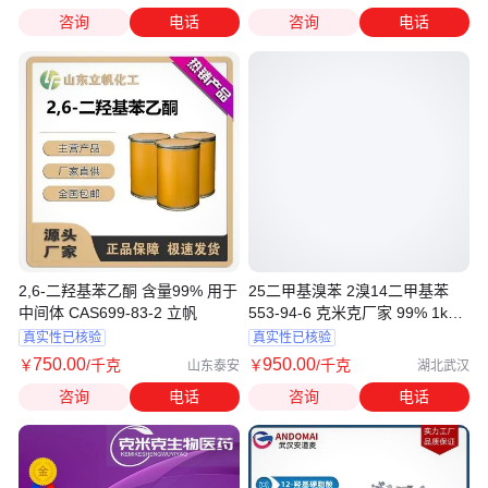
咨询
电话
咨询
电话
2,6-二羟基苯乙酮 含量99% 用于
25二甲基溴苯 2溴14二甲基苯
中间体 CAS699-83-2 立帆
553-94-6 克米克厂家 99% 1kg
25kg
真实性已核验
真实性已核验
750
.00
950
.00
￥
/千克
￥
/千克
山东泰安
湖北武汉
咨询
电话
咨询
电话