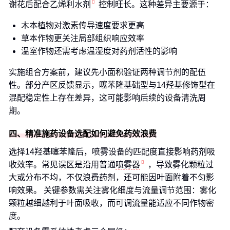
谢花后配合
乙烯利水剂
控制旺长。这种差异主要源于：
木本植物对激素传导速度要求更高
草本作物更关注局部组织响应效率
温室作物还需考虑温湿度对药剂活性的影响
实施组合方案前，建议先小面积验证两种调节剂的配伍
性。部分产区反馈显示，噻苯隆基础型与14羟基修饰型在
混配稳定性上存在差异，这可能影响后续的设备清洗周
期。
四、精准施药设备选配如何避免药效浪费
选择14羟基噻苯隆后，喷雾设备的匹配度直接影响药剂吸
收效率。常见误区是沿用普通
喷雾器
，导致雾化颗粒过
大或分布不均，不仅浪费药剂，还可能因叶面附着不匀影
响效果。 关键参数需关注雾化细度与流量调节范围：雾化
颗粒越细越利于叶面吸收，而可调流量能适应不同作物密
度。