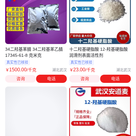
34二羟基苯腈 34二羟基苯乙腈
十二羟基硬脂酸 12-羟基硬脂酸
17345-61-8 克米克
润滑剂表面活性剂
真实性已核验
真实性已核验
1500
.00
23
.00
￥
/千克
￥
/千克
湖北武汉
湖北武汉
咨询
电话
咨询
电话