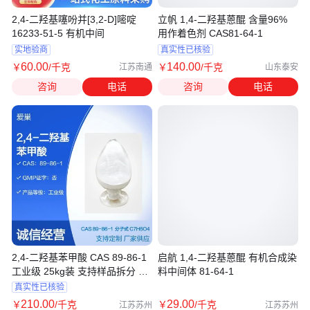
2,4-二羟基噻吩并[3,2-D]嘧啶
立帆 1,4-二羟基蒽醌 含量96%
16233-51-5 有机中间
用作着色剂 CAS81-64-1
实地验商
真实性已核验
60
.00
140
.00
￥
/千克
￥
/千克
江苏南通
山东泰安
咨询
电话
咨询
电话
2,4-二羟基苯甲酸 CAS 89-86-1
启航 1,4-二羟基蒽醌 有机合成染
工业级 25kg装 支持样品拆分 含
料中间体 81-64-1
量99%
真实性已核验
210
.00
29
.00
￥
/千克
￥
/千克
江苏苏州
江苏苏州