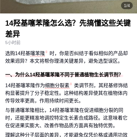
1/4
14羟基噻苯隆怎么选？先搞懂这些关键
差异
5小时前
选购14羟基
噻苯隆
时，你是否纠结于看似相似的产品却
效果迥异？本文将帮你理清关键差异，避免选型误区。
一、为什么14羟基噻苯隆不同于普通植物生长调节剂？
14羟基噻苯隆作为
细胞分裂素
类调节剂，其羟基修饰结
构显著提升了分子稳定性。这种结构差异使其在植物体内
传导效率更高，作用持续时间更长。
与普通噻苯隆相比，14羟基噻苯隆在促进细胞分裂的同
时，还能更精准地调控特定生长素合成路径。这意味着它
在促进果实膨大、改善作物品质方面具有独特优势。
理解这种分子层面的差异，才能避免仅凭价格或通用功效