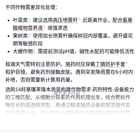
不同作物需差异化处理：
叶菜类：建议选用
高压喷雾杆
近距离作业，配合
氨基
酸植物营养液
增强渗透
果树类：使用加长喷雾杆确保树冠内部覆盖，避开盛花
期等敏感阶段
大棚作物：需提前测试pH值，碱性水配药可能降低活性
极端天气需特别注意防护。施药时应穿戴
丁腈防护手套
和护目镜，避免药剂接触皮肤。遇到突发降雨需在6小时内
补喷，否则需重新计算用药量。
选购14羟基噻苯隆本质是构建作物需求-药剂特性-设备能力
展开更多内容

的三维匹配。从细胞分裂素的作用机理出发，结合靶标作
物生长阶段选择剂型，再通过精准施药设备和规范操作实
现药效最大化。建议建立从量杯配比到喷雾杆维护的完整
作业清单，系统性规避常见应用误区。