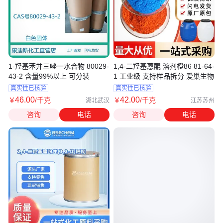
1-羟基苯并三唑一水合物 80029-
1,4-二羟基蒽醌 溶剂橙86 81-64-
43-2 含量99%以上 可分装
1 工业级 支持样品拆分 爱巢生物
真实性已核验
真实性已核验
46
.00
42
.00
￥
/千克
￥
/千克
湖北武汉
江苏苏州
咨询
电话
咨询
电话