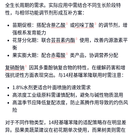
全生长周期的需求。实际应用中需结合不同生长阶段特
性，与相邻功能调节剂形成互补方案：
苗期促根：搭配含
萘乙酸
或
吲哚丁酸
的调节剂，增
强根系发育能力
花芽分化期：联合
芸苔素内酯
使用，改善内源激素平
衡
果实膨大期：配合
赤霉酸
类产品，协调营养分配
复硝酚钠
因其多重酚钠复合物的特性，在缓解药害和增
强抗逆性方面表现突出。与14羟基噻苯隆联用时需注意：
1.8%水剂更适合叶面喷施的速效需求
高浓度工业级原料需谨慎配制，避免与碱性物质混用
高温季节应降低复配浓度，防止蒸腾作用导致的灼伤风
险
对于不同作物类型，14羟基噻苯隆的适配策略存在明显差
异。茄果类蔬菜建议在初花期单次使用，而果树类则需在