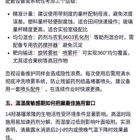
配套设备需系统性考虑三个层级：
精准计量：建议使用带刻度的量杯配制母液，避免浓度
误差。塑料量杯轻便耐腐蚀，适合田间快速操作；玻璃
量杯精度更高，适合实验室级配比
均匀混合：药剂与
农乳9603乳化剂
等助剂混合时，需
配备专用
农药搅拌器
避免沉淀
靶向输送：
旋转雾桩
喷雾杆
可实现360°均匀覆盖，
尤其适合果树等高冠作物
忽视设备维护同样会造成隐性浪费。每次使用后需用清水
彻底冲洗喷雾系统，防止残留药剂结晶堵塞喷头。建议备
用一套
喷头配件
，在连续作业时快速更换。
五、温湿度敏感期如何把握最佳施用窗口
14羟基噻苯隆的生物活性受环境条件显著影响。高温时段
施用易加速药剂分解，而湿度过低则影响叶面吸附。实测
表明，清晨露水消退后2小时内或傍晚气温下降时效果最
佳。