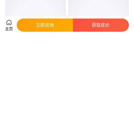
立即咨询
获取底价
主页
生产厂家供应HEPA滤网 防尘滤
新乡华豫供应空气过滤器滤网C-
网 空气滤网
360-85 P-360-85
真实性已核验
14
.40
220
.00
￥
/件
￥
广东东莞
河南新乡
咨询
电话
咨询
电话