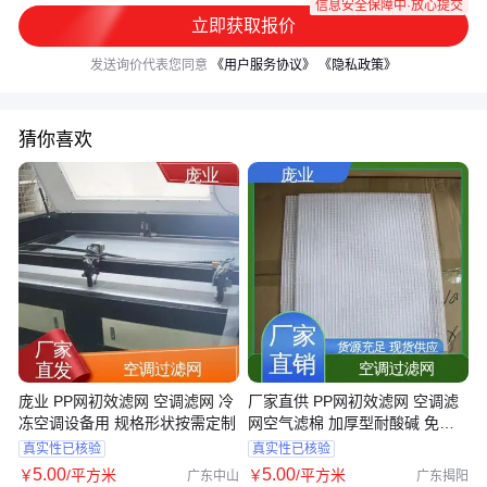
信息安全保障中·放心提交
立即获取报价
发送询价代表您同意
《用户服务协议》
《隐私政策》
猜你喜欢
庞业 PP网初效滤网 空调滤网 冷
厂家直供 PP网初效滤网 空调滤
冻空调设备用 规格形状按需定制
网空气滤棉 加厚型耐酸碱 免费
拿样
真实性已核验
真实性已核验
5
.00
5
.00
￥
/平方米
￥
/平方米
广东中山
广东揭阳