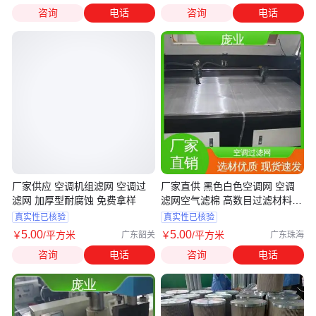
咨询
电话
咨询
电话
厂家供应 空调机组滤网 空调过
厂家直供 黑色白色空调网 空调
滤网 加厚型耐腐蚀 免费拿样
滤网空气滤棉 高数目过滤材料
按需定制
真实性已核验
真实性已核验
5
.00
5
.00
￥
/平方米
￥
/平方米
广东韶关
广东珠海
咨询
电话
咨询
电话