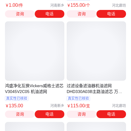
1
.00
155
.00
￥
/件
￥
/个
河南新乡
河北廊坊
咨询
电话
咨询
电话
鸿盛净化互换Vickers威格士滤芯
过滤设备滤油器机油滤网
V3045V2C05 机油滤网
DHD330A03B主路油滤芯 万盛
达
真实性已核验
真实性已核验
135
.00
115
.00
￥
￥
/支
河南新乡
河北廊坊
咨询
电话
咨询
电话