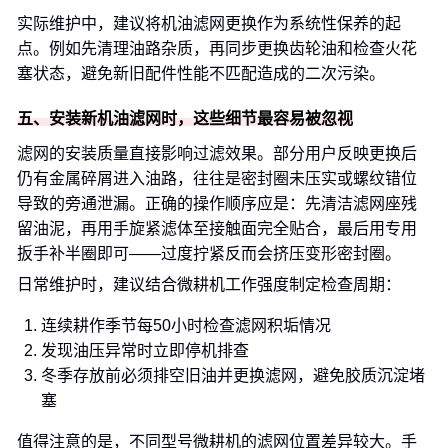
实际维护中，建议将机油滤网更换作为系统性保养的起
点。例如先清理油路杂质，再同步更换齿轮油和检查火花
塞状态，避免新旧配件性能不匹配造成的二次污染。
五、安装新机油滤网时，这些细节最容易被忽视
滤网的安装质量直接影响过滤效果。部分用户反映更换后
仍有金属碎屑进入油路，往往是密封圈未压实或螺纹错位
导致的旁通泄漏。正确的操作顺序应是：先清洁滤网座残
留油泥，再用手旋紧滤体至接触面完全贴合，最后用专用
扳手补半圈即可——过度拧紧反而会挤压变形密封圈。
日常维护时，建议结合微耕机工作强度制定检查周期：
连续耕作季节每50小时检查滤网积垢情况
发现油压异常时立即停机排查
冬季存放前必须排空旧油并更换滤网，避免胶质沉淀堵
塞
值得注意的是，不同型号微耕机的滤网位置差异较大。手