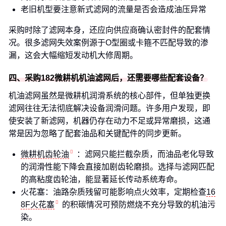
老旧机型要注意新式滤网的流量是否会造成油压异常
采购时除了滤网本身，还应向供应商确认密封件的配套情
况。很多滤网失效案例源于O型圈或卡箍不匹配导致的渗
漏，这会大幅缩短发动机大修周期。
四、采购182微耕机机油滤网后，还需要哪些配套设备？
机油滤网虽然是微耕机润滑系统的核心部件，但单独更换
滤网往往无法彻底解决设备润滑问题。许多用户发现，即
使安装了新滤网，机器仍存在动力不足或异常磨损，这通
常是因为忽略了配套油品和关键配件的同步更新。
微耕机齿轮油
：滤网只能拦截杂质，而油品老化导致
的润滑性能下降会直接加剧齿轮磨损。选择与滤网匹配
的高粘度齿轮油，能显著延长传动系统寿命。
火花塞：油路杂质残留可能影响点火效率，定期检查
16
8F火花塞
的积碳情况可预防燃烧不充分导致的机油污
染。