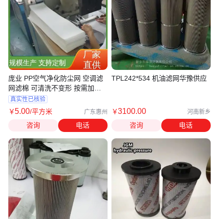
庞业 PP空气净化防尘网 空调滤
TPL242*534 机油滤网华豫供应
网滤棉 可清洗不变形 按需加工
定制
真实性已核验
5
.00
3100
.00
￥
/平方米
￥
广东惠州
河南新乡
咨询
电话
咨询
电话