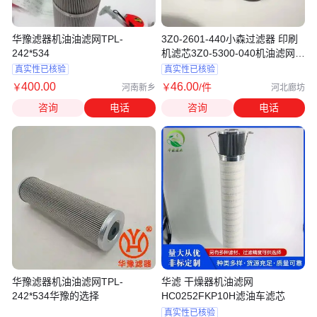
华豫滤器机油油滤网TPL-
3Z0-2601-440小森过滤器 印刷
242*534
机滤芯3Z0-5300-040机油滤网
M1001.0
真实性已核验
真实性已核验
400
.00
46
.00
￥
￥
/件
河南新乡
河北廊坊
咨询
电话
咨询
电话
华豫滤器机油油滤网TPL-
华滤 干燥器机油滤网
242*534华豫的选择
HC0252FKP10H滤油车滤芯
真实性已核验