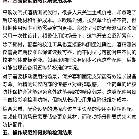
四、容易被低估的长期使用成本
采购吹气式酒精测试仪时，很多人只关注主机价格，却忽略了
后续的耗材和维护成本。以吹嘴为例，虽然单个价格不高，但
根据使用频率可能需要定期更换。部分型号的
酒精测试仪吹嘴
采用一次性设计，频繁使用的场景下，这笔开支会逐渐累积。
除了耗材，配套的校准工具也直接影响测量准确性。酒精测试
仪需要定期校准以保证读数可靠，而不同型号可能对应不同的
校准气体或标定液。如果采购时没有同步考虑这些配件，后期
可能出现设备闲置等待校准的情况。
对于需要移动使用的场景，保护套和固定支架能有效延长设备
寿命。酒精测试仪内部的传感器对碰撞敏感，一个简单的
硅胶
防摔保护套
就能避免意外跌落导致的精度偏差。这类配件虽然
不直接影响检测功能，但能从长期使用角度降低维护成本。
综合来看，配套设备的选择应该与主设备的使用强度相匹配。
高频使用的场景需要储备更多耗材，而移动场景则要优先考虑
防护配件。
五、操作规范如何影响检测结果