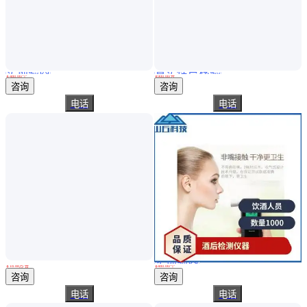
实地验商
真实性已核验
山丘TH-01型酒精检测仪 吹气式OLED显示手动吸气
WFAT-105电筒式酒精测试仪 指挥棒式酒精检测仪
￥
480
.00
/个
￥
900
.00
/台
北京
山东潍坊
咨询
咨询
电话
电话
实地验商
呼气式酒精测试仪 路博CA2000型 气体酒精含量检测仪
山丘品牌吹气式酒精检测仪 连续测量8小时以上 OLED显示
￥
18
.88
万
/台
￥
480
.00
/个
山东青岛
北京
咨询
咨询
电话
电话