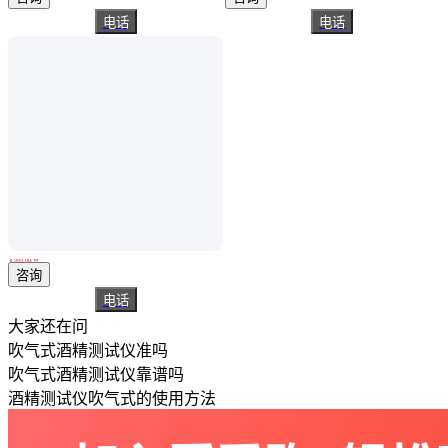
电话
电话
FiT333系列酒精测试仪,呼吸式酒精检测仪手持式
￥
999
.00
/台
山东青岛
咨询
电话
大家还在问
吹气式酒精测试仪准吗
吹气式酒精测试仪靠谱吗
酒精测试仪吹气式的使用方法