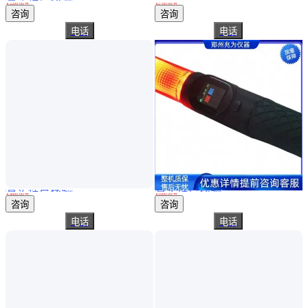
达万科技吹气非接触式酒精测试仪DK8220无需插管多人排查语音播报
吹气打印型酒精测试仪 黑豹酒精检测仪 便携式酒精分析仪
￥
2200
.00
/台
￥
2700
.00
/台
辽宁沈阳
河北唐山
咨询
咨询
电话
电话
真实性已核验
真实性已核验
黑豹3号酒精测 试 仪 酒精浓度检测 饮酒测定仪 呼气式酒精测试仪
WFAT-105电筒式酒精测试仪 酒精浓度检测仪 呼气式酒精测定仪
￥
4800
.00
/台
￥
1000
.00
/台
河南郑州
河南郑州
咨询
咨询
电话
电话