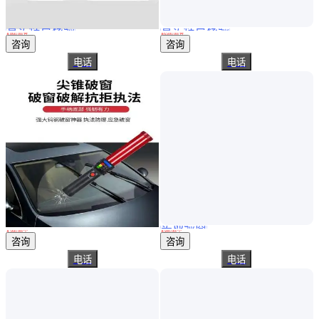
真实性已核验
真实性已核验
花豹三号酒精测试仪KY-8300呼气式准确电化学酒精检测仪
金刚9号WAT89EC-9酒精测试仪 酒精浓度测试测量仪 呼气式酒精检测仪
￥
860
.00
/台
￥
6500
.00
/台
江苏连云港
河南郑州
咨询
咨询
电话
电话
实地验商
酒精浓度吹气酒精仪器 指挥棒式快速排查酒精测试仪
指挥棒式快速排查酒精测试仪 酒精检测仪 酒检仪山丘
￥
560
.00
/个
￥
580
.00
/个
北京丰台
北京
咨询
咨询
电话
电话