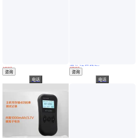
真实性已核验
酒精检测仪定制加工 凯智科技 手持便捷式呼气酒精测试仪
KY-8300花豹3号呼气式酒精测试仪 酒精含量检测仪
￥
280
.00
/台
￥
1080
.00
/台
广东深圳
山东济南
咨询
咨询
电话
电话