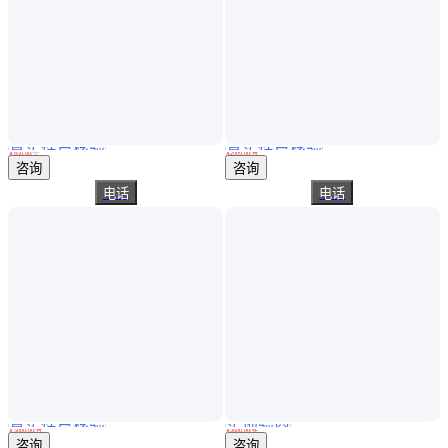
真实性已核验
真实性已核验
灿孚YJ0118-1吹气式酒精检测仪饮酒检测仪酒精测试仪
酒安A12酒精测试仪 S2指挥棒式酒精检测仪 酒精排查仪
￥
850
.00
/个
￥
2999
.00
/台
上海
山东济南
咨询
咨询
电话
电话
真实性已核验
实地验商
酒精测试仪 酒精监测仪 FiT333呼气式饮酒测试检查仪
山丘品牌壁挂式酒精检测仪DT-1000型 高精度连续测量8小时以上
￥
5000
.00
/台
￥
3600
.00
/件
河南郑州
北京
咨询
咨询