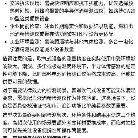
交通执法现场：需要快速响应和抗干扰能力，优先选择预
热时间短、带蜂鸣报警的
半导体酒精测试仪
，如路博CA20
00型这类便携设备
企业岗前检查：注重长期稳定性和数据记录功能，
燃料电
池酒精检测仪
或带存储功能的打印型设备更适配
工业环境监测：需兼顾酒精与其他气体检测，多合一
电化
学酒精测试仪
能减少设备数量
值得注意的是，吹气式设备的测量精度在实际使用中受环境影
响较大。潮湿、多尘或极端温度环境下，半导体传感器的稳定
性可能下降，此时
燃料电池酒精测试仪
虽然成本较高，但能提
供更可靠的数据。
对于需要法律效力的检测场景，普通吹气式设备可能无法满足
要求，需搭配
血液酒精检测仪
作为补充验证。这类场景下，设
备是否具备校准证书和审计追踪功能比单纯看参数更重要。
选型决策最终要回到检测频次、环境条件和结果用途这三个维
度。高频次使用的场景要额外考虑耗材更换成本，而临时抽检
则可优先关注设备便携性和操作简便度。