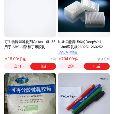
可生物降解乳化剂Calfax 16L-35
NUNC能肯U96的DeepWell
用于 ABS 树脂和丁苯胶乳
1.3ml深孔板260251 260252 无
菌无酶无热源
真实性已核验
18
.00
704
.00
￥
/千克
￥
/件
上海
浙江杭州
咨询
电话
咨询
电话