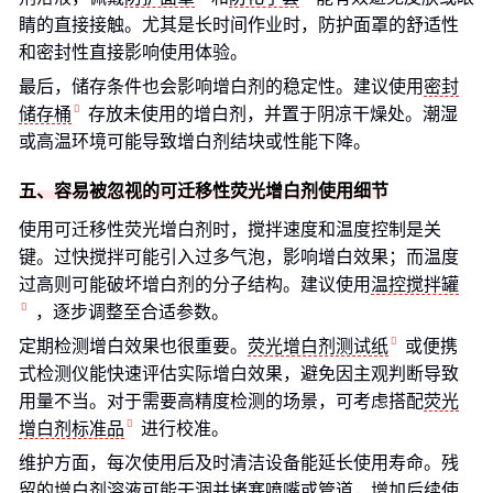
睛的直接接触。尤其是长时间作业时，防护面罩的舒适性
和密封性直接影响使用体验。
最后，储存条件也会影响增白剂的稳定性。建议使用
密封
储存桶
存放未使用的增白剂，并置于阴凉干燥处。潮湿
或高温环境可能导致增白剂结块或性能下降。
五、容易被忽视的可迁移性荧光增白剂使用细节
使用可迁移性荧光增白剂时，搅拌速度和温度控制是关
键。过快搅拌可能引入过多气泡，影响增白效果；而温度
过高则可能破坏增白剂的分子结构。建议使用
温控搅拌罐
，逐步调整至合适参数。
定期检测增白效果也很重要。
荧光增白剂测试纸
或便携
式检测仪能快速评估实际增白效果，避免因主观判断导致
用量不当。对于需要高精度检测的场景，可考虑搭配
荧光
增白剂标准品
进行校准。
维护方面，每次使用后及时清洁设备能延长使用寿命。残
留的增白剂溶液可能干涸并堵塞喷嘴或管道，增加后续使