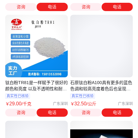
咨询
电话
咨询
电话
钛白粉TR81是一样赋予了很好的
石原钛白粉A100具有更多的蓝色
颜色和亮度 以及不透明性和耐久
色调和较高亮度着色后也呈现出
性
蓝色
真实性已核验
真实性已核验
29
.00
32
.50
￥
/千克
￥
/公斤
广东深圳
广东深圳
咨询
电话
咨询
电话