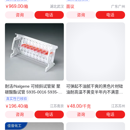
969
.00
￥
/箱
面议
湖北武汉
广东广州
咨询
电话
咨询
电话
耐洁/Nalgene 可倾斜试管架 聚
可弹起不油腻干爽的黑色片材硅
碳酸酯试管 5935-0016 5935-
油耐高温不黄变半年内不满意退
0020
换货
真实性已核验
196
.40
48
.00
￥
/箱
￥
/千克
江苏南京
江苏苏州
咨询
电话
咨询
电话