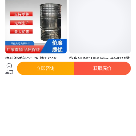
快速渗透剂OT-75 快T CAS
能肯NUNC U96 MicroWellTM微
:1639-66-3 可批发可零售
孔板 可高温高压灭菌 自然色
立即咨询
获取底价
267245
真实性已核验
真实性已核验
主页
12
.00
72
.90
￥
/千克
￥
/包
江苏泰州
浙江湖州
咨询
电话
咨询
电话