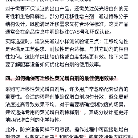
对于需要环保认证的出口产品，还需关注荧光增白剂的无
毒性和生物降解性。部分
可迁移性增白剂
通过特殊分子
结构设计，既能满足迁移需求又符合环保标准，这类产品
通常会在商品信息中明确标注CAS号和环保认证。
实际选型时，建议先通过小样测试验证三点：迁移均匀性
是否满足工艺要求、耐候性是否达标、与其它助剂的相容
性如何。这比单纯比较价格或白度指标更有效。接下来需
要了解配套设备如何优化增白剂的使用效率。
四、如何确保可迁移性荧光增白剂的最佳使用效果？
采购可迁移性荧光增白剂后，许多用户常忽略配套设备的
重要性。合适的稀释剂能确保增白剂均匀分散，避免局部
浓度过高导致效果不均。对于需要精确控制浓度的场景，
建议选择专用的荧光
增白剂稀释剂
，其成分设计能更好
地匹配增白剂的化学特性。
此外，防护设备同样不可忽视。操作过程中可能接触增白
剂溶液，佩戴
防护面罩
和
防化手套
能有效避免皮肤或眼