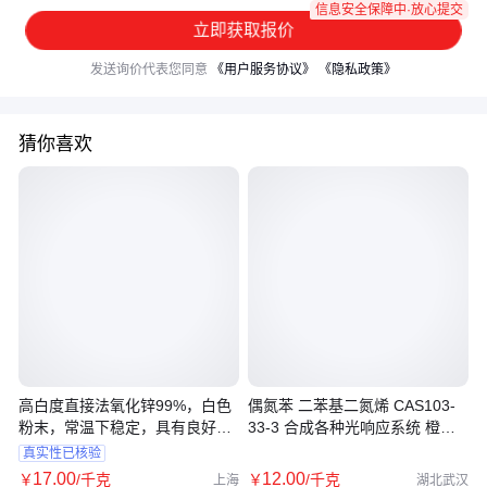
信息安全保障中·放心提交
立即获取报价
发送询价代表您同意
《用户服务协议》
《隐私政策》
猜你喜欢
高白度直接法氧化锌99%，白色
偶氮苯 二苯基二氮烯 CAS103-
粉末，常温下稳定，具有良好的
33-3 合成各种光响应系统 橙色
遮盖
至红色晶体 支持分装
真实性已核验
17
.00
12
.00
￥
/千克
￥
/千克
上海
湖北武汉