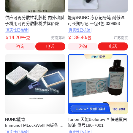
供应可再分散性乳胶粉 内外墙腻
能肯/NUNC 冻存记号笔 耐低温
子粉用可再分散胶粉质优价廉
可长期标记 一包4色 339993
真实性已核验
真实性已核验
14
.20
139
.40
￥
/千克
￥
/包
河南郑州
江苏南京
咨询
电话
咨询
电话
NUNC能肯
Tanon 天能Biofuraw™ 快速蛋白
ImmunoTMLockWellTM板条 带
染液 货号180-7001
框 单条可拆透明酶标板 446469
真实性已核验
真实性已核验