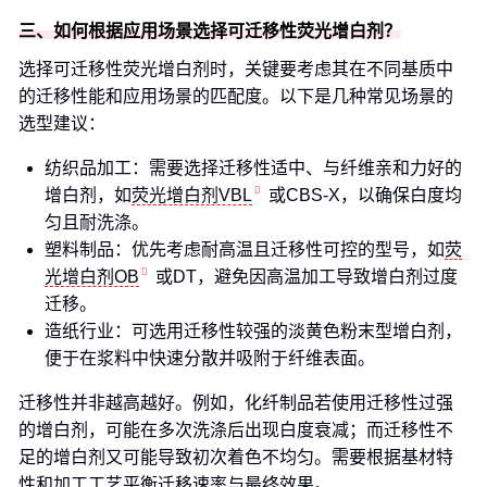
三、如何根据应用场景选择可迁移性荧光增白剂？
选择可迁移性荧光增白剂时，关键要考虑其在不同基质中
的迁移性能和应用场景的匹配度。以下是几种常见场景的
选型建议：
纺织品加工：需要选择迁移性适中、与纤维亲和力好的
增白剂，如
荧光增白剂VBL
或CBS-X，以确保白度均
匀且耐洗涤。
塑料制品：优先考虑耐高温且迁移性可控的型号，如
荧
光增白剂OB
或DT，避免因高温加工导致增白剂过度
迁移。
造纸行业：可选用迁移性较强的淡黄色粉末型增白剂，
便于在浆料中快速分散并吸附于纤维表面。
迁移性并非越高越好。例如，化纤制品若使用迁移性过强
的增白剂，可能在多次洗涤后出现白度衰减；而迁移性不
足的增白剂又可能导致初次着色不均匀。需要根据基材特
性和加工工艺平衡迁移速率与最终效果。