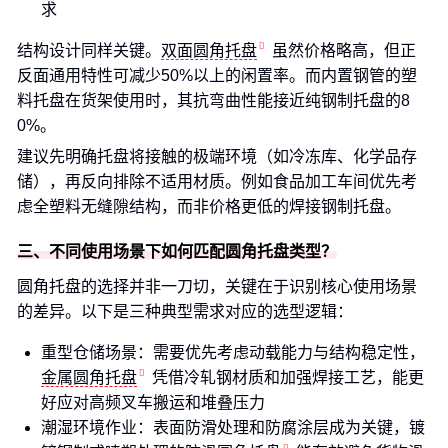
求
结构设计同样关键。
双面圆角托盘
虽然价格略高，但正
反面通用特性可减少50%以上的闲置率。而内置钢管的塑
料托盘在货架使用时，其抗弯曲性能接近纯钢制托盘的8
0%。
建议先明确托盘将接触的极端环境（如冷冻库、化学品存
储），再反向排除不适用材质。例如食品加工车间优先考
虑全塑料无缝隙结构，而非价格更低的焊接钢制托盘。
三、不同使用场景下如何匹配圆角托盘类型？
圆角托盘的选择并非一刀切，关键在于识别核心使用场景
的差异。以下是三种典型需求对应的选型逻辑：
重型仓储场景：需要优先考虑动载能力与结构稳定性，
金属圆角托盘
凭借冷轧钢材质和加强焊接工艺，能更
好应对高频叉车搬运和堆叠压力
潮湿环境作业：表面防滑处理和防腐涂层成为关键，镀