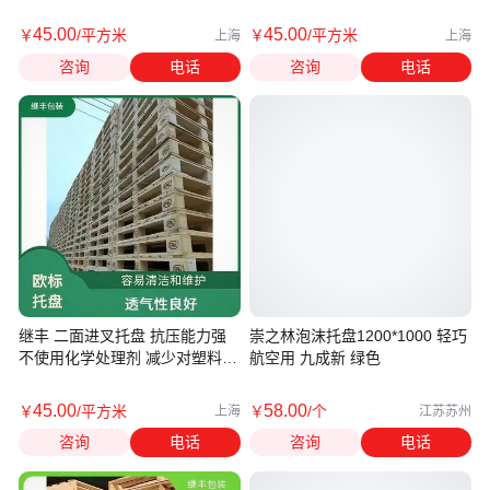
45
.00
45
.00
￥
/平方米
￥
/平方米
上海
上海
咨询
电话
咨询
电话
继丰 二面进叉托盘 抗压能力强
崇之林泡沫托盘1200*1000 轻巧
不使用化学处理剂 减少对塑料的
航空用 九成新 绿色
依赖
45
.00
58
.00
￥
/平方米
￥
/个
上海
江苏苏州
咨询
电话
咨询
电话