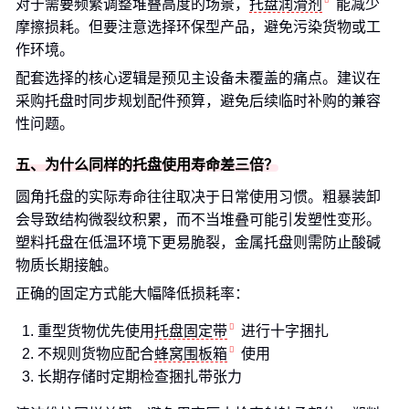
对于需要频繁调整堆叠高度的场景，
托盘润滑剂
能减少
摩擦损耗。但要注意选择环保型产品，避免污染货物或工
作环境。
配套选择的核心逻辑是预见主设备未覆盖的痛点。建议在
采购托盘时同步规划配件预算，避免后续临时补购的兼容
性问题。
五、为什么同样的托盘使用寿命差三倍？
圆角托盘的实际寿命往往取决于日常使用习惯。粗暴装卸
会导致结构微裂纹积累，而不当堆叠可能引发塑性变形。
塑料托盘在低温环境下更易脆裂，金属托盘则需防止酸碱
物质长期接触。
正确的固定方式能大幅降低损耗率：
重型货物优先使用
托盘固定带
进行十字捆扎
不规则货物应配合
蜂窝围板箱
使用
长期存储时定期检查捆扎带张力