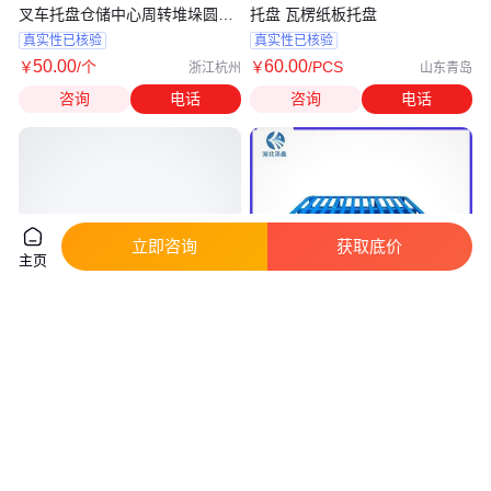
叉车托盘仓储中心周转堆垛圆角
托盘 瓦楞纸板托盘
托盘
真实性已核验
真实性已核验
50
.00
60
.00
￥
/个
￥
/PCS
浙江杭州
山东青岛
咨询
电话
咨询
电话
立即咨询
获取底价
主页
大多金属双面饲料厂 圆角喷塑托
厂家直供冷库周转叉车仓储物流
盘 五金托盘 类别 钢制托盘
货架金属铁托盘 四面进叉圆角托
盘
真实性已核验
实地验厂
50
.00
210
.00
￥
/个
￥
/个
浙江杭州
湖北武汉
咨询
电话
咨询
电话