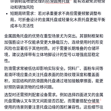
锌钢制或喷塑处理的
防滑圆角托盘
能有效避免货物滑
动和锈蚀风险
短期周转需求：若对承重要求不高但需要频繁调整布
局，可折叠设计的金属托盘或轻量化木质托盘更能平衡
成本与灵活性
金属圆角托盘的优势在重型场景尤为突出。其钢制框架和
加强筋设计不仅能承受更大静载压力，连续使用时的形变
风险也显著低于其他材质。对于需要长期堆叠的仓储环
境，建议选择带有立体地脚设计的型号以增强底层稳定
性。
防滑需求常被低估却影响实际安全。饲料厂、面粉车间等
易滑环境应重点关注托盘表面的防滑纹理深度和覆盖面
积，双层结构的防滑圆角托盘通过增加接触摩擦面，能更
好预防袋装货物的位移问题。
选型时还需预判配套设备需求。例如选择四面进叉的金属
托盘需确认叉车货叉间距是否匹配，而需要搭配
仓储笼
使用的场景则要注意托盘边缘的围栏兼容性。这些细节往