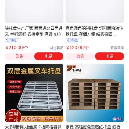
铁托盘生产厂家 两面进叉四面进
直角圆角钢制托盘 饲料面粉粮油
叉 半铺满铺 支持定制 泽鑫 g18
铁托盘 存储方便 结实稳固
ZEXIN G
实地验厂
实地验厂
210
.00
120
.00
￥
/个
￥
/个
湖北襄阳
安徽宿州
咨询
电话
咨询
电话
大多钢制铁板金属卡板网格镀锌
定做 高强度免熏蒸纸托盘 纸板