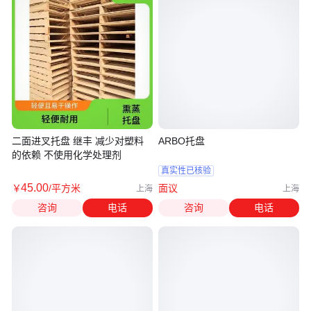
二面进叉托盘 继丰 减少对塑料
ARBO托盘
的依赖 不使用化学处理剂
真实性已核验
45
.00
￥
/平方米
面议
上海
上海
咨询
电话
咨询
电话