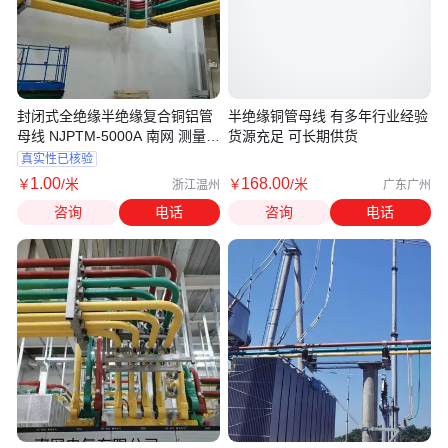
封闭式全绝缘半绝缘复合铜铝管
半绝缘铜管母线 有多年行业经验
母线 NJPTM-5000A 南网 测量上
货源充足 可长期供货
门安装
真实性已核验
1
.00
168
.00
￥
/米
￥
/米
浙江温州
广东广州
咨询
电话
咨询
电话