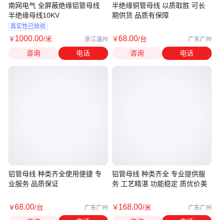
南网电气 全屏蔽绝缘铝管母线
半绝缘铜管母线 以质取胜 可长
半绝缘母线10KV
期供货 品质有保障
真实性已核验
1000
.00
68
.00
￥
/米
￥
/台
浙江温州
广东广州
咨询
电话
咨询
电话
铝管母线 种类齐全使用便捷 专
铝管母线 种类齐全 专业提供服
业服务 品质保证
务 工艺精湛 功能稳定 质优价美
68
.00
168
.00
￥
/台
￥
/米
广东广州
广东广州