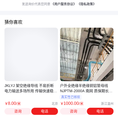
发送询价代表您同意
《用户服务协议》
《隐私政策》
猜你喜欢
JKLYJ 架空绝缘导线 不易折断
户外全绝缘半绝缘铜铝管母线
电力输送多场所用 传输快速稳定
NJPTM-2000A 南网 质保期长
大征
ISO认证
真实性已核验
8
.00
1000
.00
￥
/米
￥
/米
北京
浙江温州
咨询
电话
咨询
电话