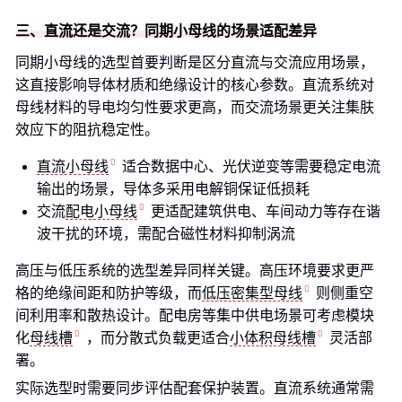
三、直流还是交流？同期小母线的场景适配差异
同期小母线的选型首要判断是区分直流与交流应用场景，
这直接影响导体材质和绝缘设计的核心参数。直流系统对
母线材料的导电均匀性要求更高，而交流场景更关注集肤
效应下的阻抗稳定性。
直流小母线
适合数据中心、光伏逆变等需要稳定电流
输出的场景，导体多采用电解铜保证低损耗
交流
配电小母线
更适配建筑供电、车间动力等存在谐
波干扰的环境，需配合磁性材料抑制涡流
高压与低压系统的选型差异同样关键。高压环境要求更严
格的绝缘间距和防护等级，而
低压密集型母线
则侧重空
间利用率和散热设计。配电房等集中供电场景可考虑模块
化
母线槽
，而分散式负载更适合
小体积母线槽
灵活部
署。
实际选型时需要同步评估配套保护装置。直流系统通常需