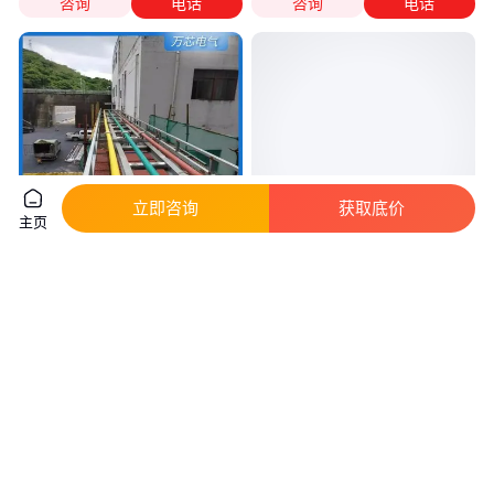
咨询
电话
咨询
电话
立即咨询
获取底价
主页
直供封闭铜母线 全绝缘规格齐全
南网电气10kV-35kV绝缘铜铝管
全屏蔽绝缘 品质保证
母线挤出式母线槽
真实性已核验
886
.00
888
.00
￥
/米
￥
/米
广东广州
浙江温州
咨询
电话
咨询
电话