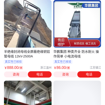
半绝缘封闭母线全屏蔽绝缘铜铝
华鹏集团 种类齐全 防水耐火 操
管母线 12kV-2500A
作简单 小电流母线
真实性已核验
真实性已核验
888
.00
86
.00
￥
/米
￥
/米
浙江温州
江苏镇江
咨询
电话
咨询
电话