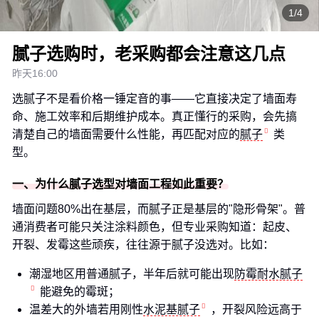
1/4
腻子选购时，老采购都会注意这几点
昨天16:00
选腻子不是看价格一锤定音的事——它直接决定了墙面寿
命、施工效率和后期维护成本。真正懂行的采购，会先搞
清楚自己的墙面需要什么性能，再匹配对应的
腻子
类
型。
一、为什么腻子选型对墙面工程如此重要？
墙面问题80%出在基层，而腻子正是基层的"隐形骨架"。普
通消费者可能只关注涂料颜色，但专业采购知道：起皮、
开裂、发霉这些顽疾，往往源于腻子没选对。比如：
潮湿地区用普通腻子，半年后就可能出现
防霉耐水腻子
能避免的霉斑；
温差大的外墙若用刚性
水泥基腻子
，开裂风险远高于