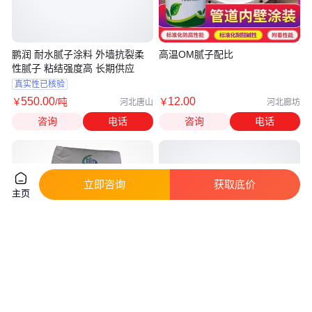
鹏润 耐水腻子涂料 外墙抗裂柔
高温OM腻子配比
性腻子 粘结强度高 长期供应
真实性已核验
550
.00
12
.00
￥
/吨
￥
河北唐山
河北廊坊
咨询
电话
咨询
电话
立即咨询
获取底价
主页
内外墙耐水腻子 防潮腻子粉 装
腻子粉厂家 外墙防水柔性耐水腻
修涂墙涂料 耐水性好 不开裂
子 生态环保 附着力强