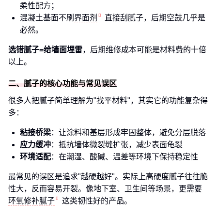
柔性配方；
混凝土基面不刷
界面剂
直接刮腻子，后期空鼓几乎是
必然。
选错腻子=给墙面埋雷
，后期维修成本可能是材料费的十倍
以上。
二、腻子的核心功能与常见误区
很多人把腻子简单理解为"找平材料"，其实它的功能复杂得
多：
粘接桥梁
：让涂料和基层形成牢固整体，避免分层脱落
应力缓冲
：抵抗墙体微裂缝扩张，减少表面龟裂
环境适配
：在潮湿、酸碱、温差等环境下保持稳定性
最常见的误区是追求"越硬越好"。实际上高硬度腻子往往脆
性大，反而容易开裂。像地下室、卫生间等场景，更需要
环氧修补腻子
这类韧性好的产品。