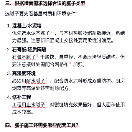
三、根据墙面需求选择合适的腻子类型
选腻子要先看基层材质和环境条件：
混凝土/水泥墙
优先选
水泥基腻子
，与基材热胀冷缩系数接近，粘结
力最强。注意新旧混凝土交接处要用柔性过渡层。
石膏板/轻质隔墙
石膏基腻子
干燥快、自重轻，不会压垮轻质结构。但
要注意接缝处需配合
网格布
加强。
高湿度环境
必须用
耐水腻子
，配合防水涂料形成双重防护。厨房
烟道等高温处还需耐热配方。
修补工程
工程用止水腻子
对裂缝填充效果最好，但大面积使用
成本较高。
四、腻子施工还需要哪些配套工具？