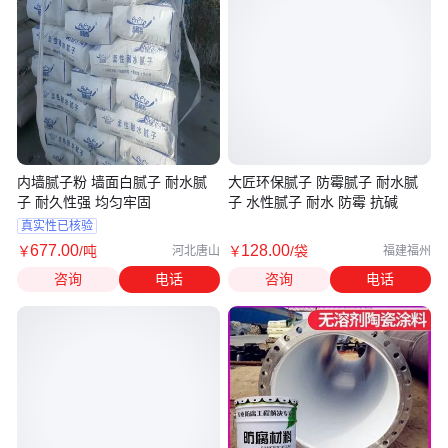
内墙腻子粉 墙面白腻子 耐水腻
大匠环保腻子 防霉腻子 耐水腻
子 耐久性强 均匀牢固
子 水性腻子 耐水 防霉 抗碱
真实性已核验
677
.00
128
.00
￥
/吨
￥
/袋
河北唐山
福建福州
咨询
电话
咨询
电话