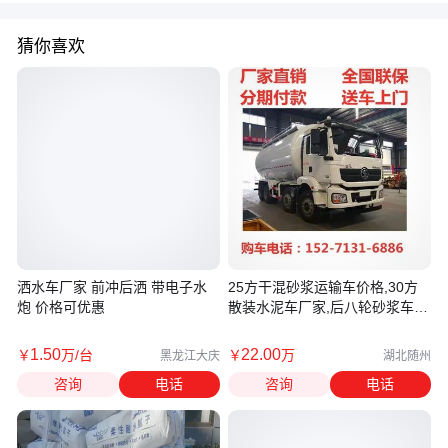
猜你喜欢
洒水车厂家 前冲后洒 带电子水
25方干混砂浆运输车价格,30方
炮 价格可优惠
散装水泥车厂家,后八轮砂浆车,
库存现车随到随提一台起批
1
.50
22
.00
￥
万
/台
￥
万
黑龙江大庆
湖北随州
咨询
电话
咨询
电话