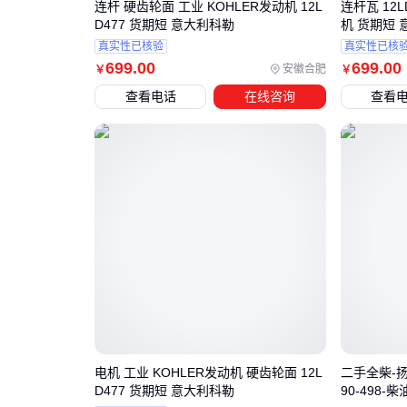
连杆 硬齿轮面 工业 KOHLER发动机 12L
连杆瓦 12L
D477 货期短 意大利科勒
机 货期短
真实性已核验
真实性已核
699
.00
699
.00
安徽合肥
￥
￥
查看电话
在线咨询
查看
电机 工业 KOHLER发动机 硬齿轮面 12L
二手全柴-扬柴
D477 货期短 意大利科勒
90-498