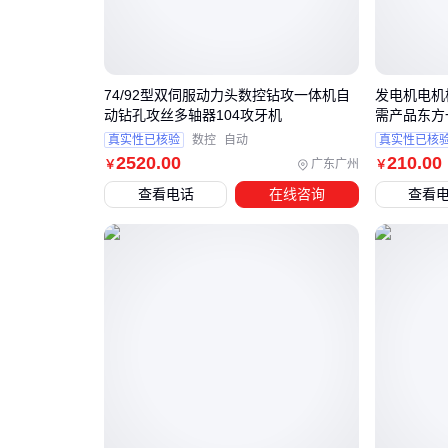
74/92型双伺服动力头数控钻攻一体机自
发电机电机
动钻孔攻丝多轴器104攻牙机
需产品东方
真实性已核验
数控
自动
真实性已核
2520
.00
210
.00
广东广州
￥
￥
查看电话
在线咨询
查看