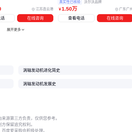
真实性已核验
沃尔沃品牌
0
1
.50
万
江苏连云港
广东广
￥
电话
在线咨询
查看电话
在线咨询
展开更多
涡轴发动机进化简史
涡轴发动机发展史
由来源第三方负责，仅供您参考。
利方保留追究权利。
，百度爱采购会积极处理。