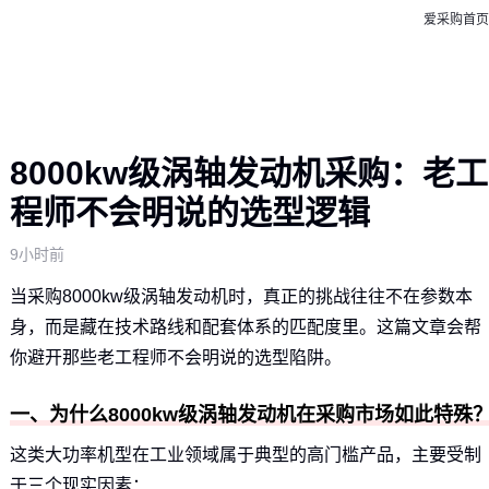
爱采购首页
8000kw级涡轴发动机采购：老工
程师不会明说的选型逻辑
9小时前
当采购8000kw级涡轴发动机时，真正的挑战往往不在参数本
身，而是藏在技术路线和配套体系的匹配度里。这篇文章会帮
你避开那些老工程师不会明说的选型陷阱。
一、为什么8000kw级涡轴发动机在采购市场如此特殊
这类大功率机型在工业领域属于典型的高门槛产品，主要受制
于三个现实因素：