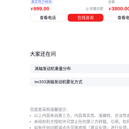
真实性已核验
全柴
699
.00
3800
.0
安徽合肥
￥
￥
查看电话
在线咨询
查看
大家还在问
涡轴发动机重量分布
tm333涡轴发动机雾化方式
百度爱采购温馨提示：
以上内容来自第三方，内容真实性、准确性、合法性
未经权利方授权许可禁止任何第三方转载、引用，权
如有任何问题请点击页面底部『建议反馈』进行反馈