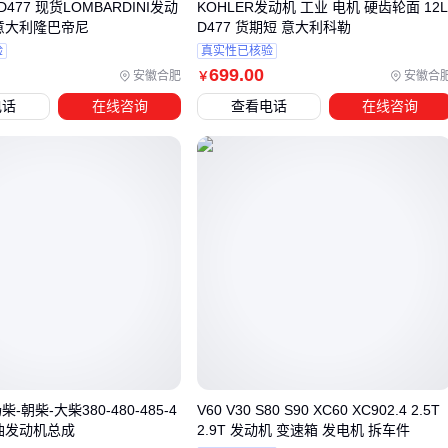
D477 现货LOMBARDINI发动
KOHLER发动机 工业 电机 硬齿轮面 12
大功率涡轴发动机的维护成本曲线很特殊：前2000小时故障率
 意大利隆巴帝尼
D477 货期短 意大利科勒
验
真实性已核验
极低，但一旦核心部件开始磨损，维护成本会呈指数上升。其
699
.00
安徽合肥
安徽合
￥
中两个最容易被低估的细节：
电话
在线咨询
查看电话
在线咨询
轴承预紧力
：过紧会增加摩擦损耗，过松会导致转子偏心振
动
排气消音
：8000kw级噪声频谱集中在250-800Hz，需要针对
性设计亥姆霍兹共振腔
配套件的质量直接影响主设备寿命：
选型本质是匹配真实工况与技术特性的过程。如果确实需要
8000kw级输出，建议优先验证
发动机测试台
数据，同时关
航空润滑油
的高温性能指标。功率数字只是起点，系统兼容
性才是终点。
-朝柴-大柴380-480-485-4
V60 V30 S80 S90 XC60 XC902.4 2.5T
-柴油发动机总成
2.9T 发动机 变速箱 发电机 拆车件