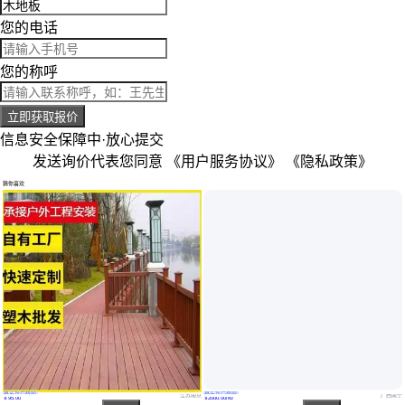
您的电话
您的称呼
立即获取报价
信息安全保障中·放心提交
发送询价代表您同意
《用户服务协议》
《隐私政策》
猜你喜欢
真实性已核验
真实性已核验
达吉木塑木地板厂家告诉您 塑木地板不只是防腐 还真省钱 无需养护
高效减水剂 能大大提高砼的流动性 较长时间内保持砼工作性 厂家供应
江苏南京
广西南宁
￥
95
.00
￥
2000
.00
/吨