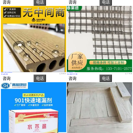
咨询
电话
咨询
电话
真实性已核验
实地验厂
达吉木塑木 提醒您买木塑地板必须要看好这几个塑木地板的关键地方
泰莱德 玄武岩土工格栅 不会发生蠕变 能够长期保持性能 支持定制
江苏南京
辽宁本溪
￥
120
.00
￥
1
.00
/平方米
咨询
电话
咨询
电话