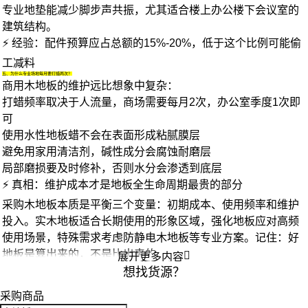
专业
地垫
能减少脚步声共振，尤其适合楼上办公楼下会议室的
建筑结构。
⚡ 经验：配件预算应占总额的15%-20%，低于这个比例可能偷
工减料
五、为什么专业场地每月要打蜡两次？
商用木地板的维护远比想象中复杂：
打蜡频率取决于人流量，商场需要每月2次，办公室季度1次即
可
使用水性
地板蜡
不会在表面形成粘腻膜层
避免用家用清洁剂，碱性成分会腐蚀耐磨层
局部磨损要及时修补，否则水分会渗透到底层
⚡ 真相：维护成本才是地板全生命周期最贵的部分
采购木地板本质是平衡三个变量：初期成本、使用频率和维护
投入。
实木地板
适合长期使用的形象区域，
强化地板
应对高频
使用场景，特殊需求考虑
防静电木地板
等专业方案。记住：好
地板是算出来的，不是比出来的。

展开更多内容
想找货源？
采购商品