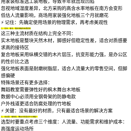
用家装标准选工装地板，导致半年就出现凹陷
忽视地域湿度差异，北方采购的高含水率地板在南方会变形
低估人流量影响，商场用家装强化地板三个月就磨花
⚡ 记住：先确定使用场景的物理需求，再考虑美观性
二、实木、复合、强化地板的本质区别
这三种主流材质在结构上完全不同：
实木地板
是整块天然木材，脚感好但稳定性差，适合对质感要
求高的接待区
复合地板采用纵横交错的木片层压，抗变形能力强，是办公区
的性价比之选
强化地板表面是耐磨树脂层，适合人流量大的零售空间，但脚
感偏硬
特殊场景还有更多选择：
舞蹈教室需要弹性好的枫木
舞台木地板
数据中心必须用全钢骨架的防静电款
户外栈道更适合防腐处理的
竹地板
⚡ 关键：没有最好的材质，只有最适合场景的解决方案
三、会议室、健身房、舞台分别适合什么地板？
选型时要重点考虑三个维度：人流量、功能需求和维护成本：
高强度运动场所