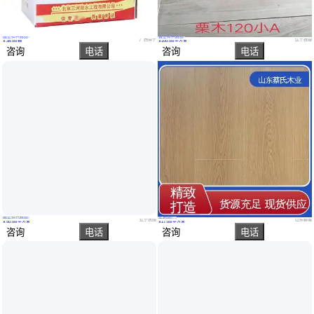
真实性已核验
真实性已核验
快速堵漏王 水不漏 厨房厕所防水 高和建材 直接应该
抚顺地板 木地板坯料 抚顺栗木地板厂 抚顺栗木地板坯料
广西南宁
辽宁抚顺
￥
38
.00
/箱
￥
100
.00
/平方米
咨询
电话
咨询
电话
真实性已核验
实地验厂
体育馆地板 篮球体育场馆木地板生产源头 立美球场实木运动地板铺装
花色规格齐全 运动木地板 8-12mm 加厚耐磨 蔡氏
辽宁抚顺
山东聊城
￥
50
.00
/平方米
￥
17
.00
/平方米
咨询
电话
咨询
电话