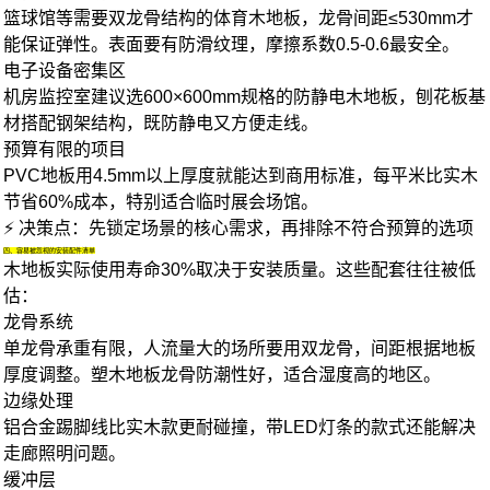
篮球馆等需要双龙骨结构的
体育木地板
，龙骨间距≤530mm才
能保证弹性。表面要有防滑纹理，摩擦系数0.5-0.6最安全。
电子设备密集区
机房监控室建议选600×600mm规格的
防静电木地板
，刨花板基
材搭配钢架结构，既防静电又方便走线。
预算有限的项目
PVC地板
用4.5mm以上厚度就能达到商用标准，每平米比实木
节省60%成本，特别适合临时展会场馆。
⚡ 决策点：先锁定场景的核心需求，再排除不符合预算的选项
四、容易被忽视的安装配件清单
木地板实际使用寿命30%取决于安装质量。这些配套往往被低
估：
龙骨系统
单龙骨承重有限，人流量大的场所要用双龙骨，间距根据地板
厚度调整。塑木
地板龙骨
防潮性好，适合湿度高的地区。
边缘处理
铝合金
踢脚线
比实木款更耐碰撞，带LED灯条的款式还能解决
走廊照明问题。
缓冲层