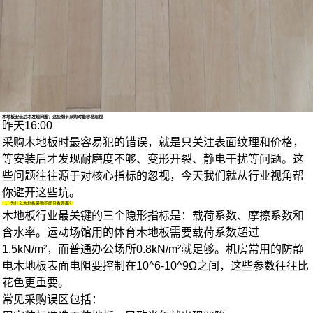
1/4
木地板安装后才发现问题？这些细节采购时最容易忽视
昨天16:00
采购木地板时最容易犯的错误，就是只关注表面纹理和价格，
等安装后才发现耐磨度不够、变形开裂、静电干扰等问题。这
些问题往往源于对核心指标的忽视，今天我们就从行业视角帮
你避开这些坑。
一、为什么木地板采购不能只看表面？
木地板行业最关键的三个隐形指标是：载荷系数、摩擦系数和
含水率。运动场馆用的
体育木地板
需要载荷系数超过
1.5kN/m²，而普通办公场所0.8kN/m²就足够。机房常用的
防静
电木地板
表面电阻要控制在10^6-10^9Ω之间，这些参数往往比
花色更重要。
常见采购误区包括：