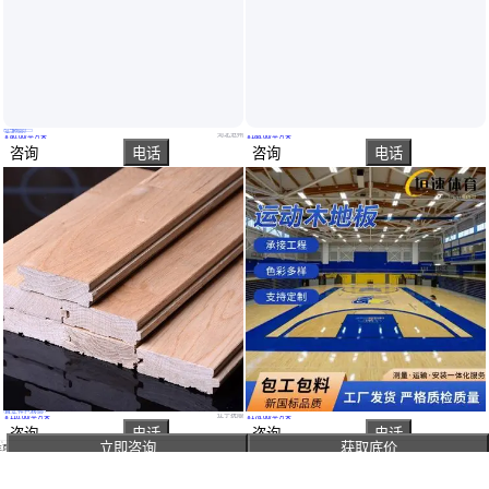
实地验厂
体育运动木地板 健身房地板 双层龙骨实木地板 经久耐用 规格齐全
篮球场用的木地板柞木运动木地板体育室内木地板专业运动木地板
河北沧州
￥
80
.00
/平方米
￥
188
.00
/平方米
咨询
电话
咨询
电话
真实性已核验
实木羽毛球运动木地板成本 立美羽毛球地板源头 球场地板安装
供应运动木地板篮球场运动木地板弹性木地板运动场体育地板安装
辽宁抚顺
￥
110
.00
/平方米
￥
178
.00
/平方米
咨询
电话
咨询
电话
立即咨询
获取底价
主页