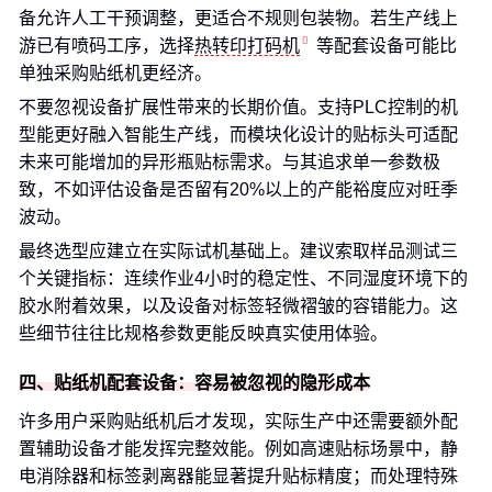
备允许人工干预调整，更适合不规则包装物。若生产线上
游已有喷码工序，选择
热转印打码机
等配套设备可能比
单独采购贴纸机更经济。
不要忽视设备扩展性带来的长期价值。支持PLC控制的机
型能更好融入智能生产线，而模块化设计的贴标头可适配
未来可能增加的异形瓶贴标需求。与其追求单一参数极
致，不如评估设备是否留有20%以上的产能裕度应对旺季
波动。
最终选型应建立在实际试机基础上。建议索取样品测试三
个关键指标：连续作业4小时的稳定性、不同湿度环境下的
胶水附着效果，以及设备对标签轻微褶皱的容错能力。这
些细节往往比规格参数更能反映真实使用体验。
四、贴纸机配套设备：容易被忽视的隐形成本
许多用户采购贴纸机后才发现，实际生产中还需要额外配
置辅助设备才能发挥完整效能。例如高速贴标场景中，静
电消除器和标签剥离器能显著提升贴标精度；而处理特殊