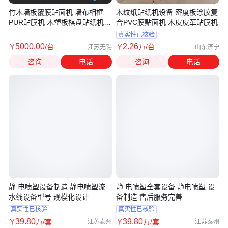
竹木墙板覆膜贴面机 墙布相框
木纹纸贴纸机设备 密度板涂胶复
PUR贴膜机 木塑板棋盘贴纸机
合PVC膜贴面机 木皮皮革贴膜机
远浩
真实性已核验
5000
.00
2
.26
￥
/台
￥
万
/台
江苏无锡
山东济宁
咨询
电话
咨询
电话
静 电喷塑设备制造 静电喷塑流
静 电喷塑全套设备 静电喷塑 设
水线设备型号 规模化设计
备制造 售后服务完善
真实性已核验
真实性已核验
39
.80
39
.80
￥
万
/套
￥
万
/套
江苏泰州
江苏泰州