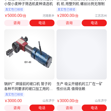
小型小麦种子筛选机麦种清选机
机 机 用整列机 螺丝比例无限制
真实性已核验
真实性已核验
5000
.00
2800
.00
￥
/台
￥
/台
河南新乡
江苏苏州
咨询
电话
咨询
电话
锅炉厂 焊接前的坡口机 管子的
生产 吸尘开缝机的工厂在一矿
各种不同要求的坡口加工用的电
性价比高 值得信赖
动坡口机
真实性已核验
3000
.00
3000
.00
￥
￥
/台
山东济宁
山东济宁
咨询
电话
咨询
电话