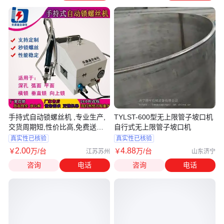
手持式自动锁螺丝机 ,专业生产,
TYLST-600型无上限管子坡口机
交货周期短,性价比高,免费送货
自行式无上限管子坡口机
上门
真实性已核验
真实性已核验
2
.00
4
.88
￥
万
/台
￥
万
/台
江苏苏州
山东济宁
咨询
电话
咨询
电话