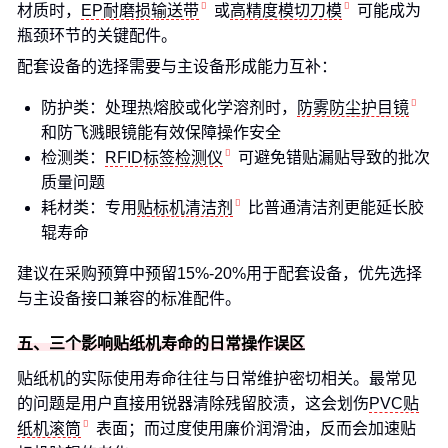
材质时，
EP耐磨损输送带
或
高精度模切刀模
可能成为
瓶颈环节的关键配件。
配套设备的选择需要与主设备形成能力互补：
防护类：处理热熔胶或化学溶剂时，
防雾防尘护目镜
和防飞溅眼镜能有效保障操作安全
检测类：
RFID标签检测仪
可避免错贴漏贴导致的批次
质量问题
耗材类：专用
贴标机清洁剂
比普通清洁剂更能延长胶
辊寿命
建议在采购预算中预留15%-20%用于配套设备，优先选择
与主设备接口兼容的标准配件。
五、三个影响贴纸机寿命的日常操作误区
贴纸机的实际使用寿命往往与日常维护密切相关。最常见
的问题是用户直接用锐器清除残留胶渍，这会划伤
PVC贴
纸机滚筒
表面；而过度使用廉价润滑油，反而会加速贴