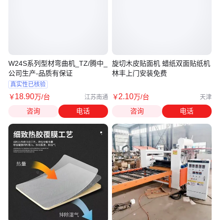
W24S系列型材弯曲机_TZ/腾中_
旋切木皮贴面机 蜡纸双面贴纸机
公司生产-品质有保证
林丰上门安装免费
真实性已核验
18
.90
2
.10
￥
万
/台
￥
万
/台
江苏南通
天津
咨询
电话
咨询
电话