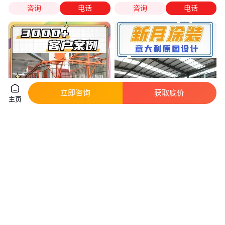
咨询
电话
咨询
电话
立即咨询
获取底价
主页
新月涂装 喷粉设备操作方法 个
喷塑设备流水 线生产 喷塑流水
性化制造 轻松提升品质
线制造设备 新月涂装
真实性已核验
真实性已核验
39
.80
39
.80
￥
万
/套
￥
万
/套
江苏泰州
江苏泰州
咨询
电话
咨询
电话