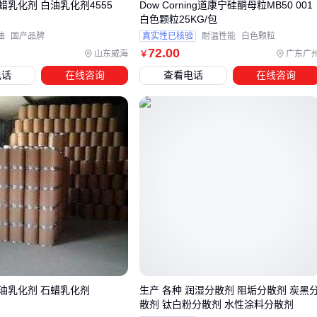
乳化剂 白油乳化剂4555
Dow Corning道康宁硅酮母粒MB50 001
分腐蚀模具导致停机。后改用
制药设备
中的陶瓷压片模具解
白色颗粒25KG/包
决问题。
油
国产品牌
真实性已核验
耐温性能
白色颗粒
72
.00
山东威海
广东广
￥
电话
在线咨询
查看电话
在线咨询
没有万能剂型
，只有最适合当前技术条件和终端需求的平
衡点 ⚖️
四、剂型生产还需要哪些配套支持？
买完主设备后，这些配套环节常超预算：
辅料系统
药物辅料
不是简单填充物——羟丙甲纤维素不同黏度型号
会影响片剂崩解时间
清洁验证
油乳化剂 石蜡乳化剂
生产 各种 润湿分散剂 阻垢分散剂 炭黑
多产品共线生产时，残留检测要用特定
防腐剂型培养基
培
散剂 钛白粉分散剂 水性涂料分散剂
养