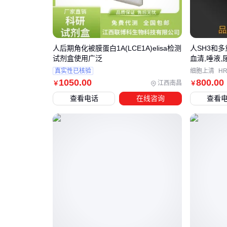
人后期角化被膜蛋白1A(LCE1A)elisa检测
人SH3和多
试剂盒使用广泛
血清,唾液,
真实性已核验
细胞上清
HR
1050
.00
800
.00
江西南昌
￥
￥
查看电话
在线咨询
查看