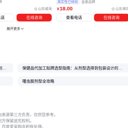
牌
真实性已核验
金泰品牌
环境控制
18
.00
山东威海
山东潍
￥
软胶囊生产需维持40%RH以下，否则明胶带黏连
电话
在线咨询
查看电话
在线咨询
最容易踩坑的是
变更管理
：更换
液体阻水剂
供应商后，某企
展开更多
业未重新验证包衣工艺，导致三个月批次出现花斑片。
剂型是系统工程
，配套缺失就像赛车用普通汽油——再好
的引擎也发挥不出性能 🏎️
运动营养补充品代加工厂选型指南：原料采购与产品剂型灵活性评估
保健品代加工贴牌选型指南：从剂型选择到包装设计的全面考量
噻虫胺剂型全攻略
五、剂型生产中容易被忽视的操作细节
这些实操经验很少写在手册里：
混合均匀度
微粉化原料需先用
医药级吐温20
润湿再混合，否则易分层
由来源第三方负责，仅供您参考。
利方保留追究权利。
温度敏感物料
，百度爱采购会积极处理。