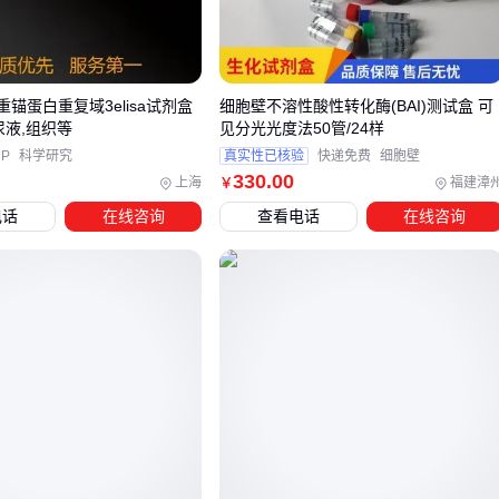
二、剂型选型中的隐藏考量点
除了常见的溶解度和稳定性，这些隐性因素常被低估：
界面活性
：含油脂成分的软膏若用错
医药级吐温20
，会出
重锚蛋白重复域3elisa试剂盒
细胞壁不溶性酸性转化酶(BAI)测试盒 可
现相分离
尿液,组织等
见分光光度法50管/24样
P
科学研究
真实性已核验
快递免费
细胞壁
机械应力耐受性
：压片工艺中脆性大的剂型需要特殊
包装材
330
.00
上海
福建漳
￥
料
保护
电话
在线咨询
查看电话
在线咨询
微生物风险
：含糖分的口服液必须搭配
防腐剂型培养基
做
生物负载测试
最容易被忽视的是
剂型与包材的相互作用
。某缓释片因采用普
通PVC泡罩，药物与包材发生迁移反应，导致有效期缩短1/3
建议新剂型开发时做加速老化试验。
剂型的失败常发生在边界条件
——极端温度、湿度或压力
下的表现才是试金石 ⚗️