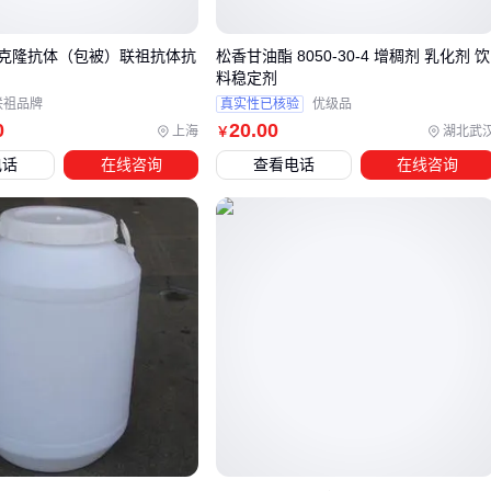
三、如何根据需求匹配最合适的剂型？
克隆抗体（包被）联祖抗体抗
松香甘油酯 8050-30-4 增稠剂 乳化剂 饮
料稳定剂
按应用场景分流选型更靠谱：
联祖品牌
真实性已核验
优级品
0
20
.00
上海
湖北武
￥
黏膜给药场景
电话
在线咨询
查看电话
在线咨询
优先考虑
栓剂
基质熔点（低于37℃但室温稳定）
阴道栓常用甘油三酯基质，直肠栓更适合聚乙二醇
皮肤局部作用
软膏
适合慢性皮肤病（油膜提供封闭性）
乳膏更合适急性渗出性病变（水溶性成分易清洗）
工业化生产考量
高湿度环境慎选吸湿性强的颗粒剂
小批量多品种适合用
全自动制丸机
生产丸剂
特殊案例：某兽药厂用常规压片机生产含氯化钠的片剂，因盐