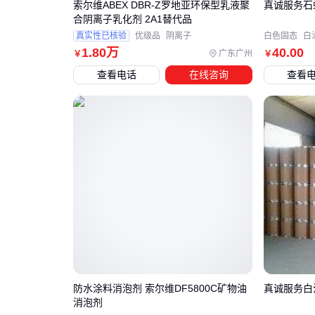
索尔维ABEX DBR-Z罗地亚环保型乳液聚
真诚服务石蜡
合阴离子乳化剂 2A1替代品
真实性已核验
优级品
阴离子
白色固态
白
1
.80
万
40
.00
广东广州
￥
￥
查看电话
在线咨询
查看
防水涂料消泡剂 索尔维DF5800C矿物油
真诚服务白
消泡剂