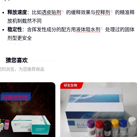
释放速度
：比如
透皮贴剂
的缓释效果与
控释剂
的精准释
放机制截然不同
稳定性
：含挥发性成分的配方用
液体阻水剂
处理过的固体
剂型更安全
生物利用度
：雾化剂型通过
雾化金属促进剂
能提升肺部给
药效率20%以上
猜您喜欢
常见误区是把剂型简单理解为形态选择，实际上它需要匹配生
您的浏览，为您推荐商品
产线特性。某中药企业曾因忽略颗粒吸湿性，导致
中药颗粒生
产线
频繁堵塞——这本质是剂型与设备适配问题。
剂型是药物与生产设备的翻译官
，选错就像让只会中文的
厨师照着法文菜谱做菜 🧑‍🍳