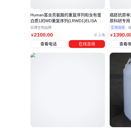
Human富含亮氨酸的重复序列和含有蛋
癌胚抗原单
白质1的WD重复序列(LRWD1)ELISA试
原科研专用
剂盒 YB70866Hu
钰博生物品牌
实地验商
2100
.00
1390
.0
上海
￥
￥
查看电话
在线咨询
查看