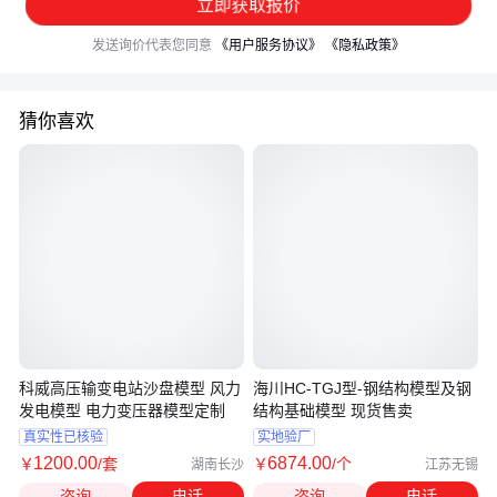
立即获取报价
发送询价代表您同意
《用户服务协议》
《隐私政策》
猜你喜欢
科威高压输变电站沙盘模型 风力
海川HC-TGJ型-钢结构模型及钢
发电模型 电力变压器模型定制
结构基础模型 现货售卖
真实性已核验
实地验厂
1200
.00
6874
.00
￥
/套
￥
/个
湖南长沙
江苏无锡
咨询
电话
咨询
电话