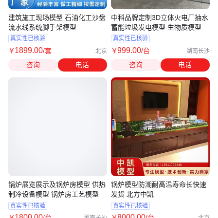
建筑施工现场模型 石油化工沙盘
中科品牌定制3D立体火电厂抽水
流水线系统脚手架模型
蓄能垃圾发电模型 生物质模型
真实性已核验
真实性已核验
1899
.00
999
.00
￥
/套
￥
/台
北京
湖南长沙
咨询
电话
咨询
电话
锅炉展览展示及锅炉房模型 供热
锅炉模型防潮耐高温寿命长快速
制冷设备模型 锅炉房工艺模型
发货 北方中凯
真实性已核验
真实性已核验
1800
.00
8000
.00
￥
/台
￥
/台