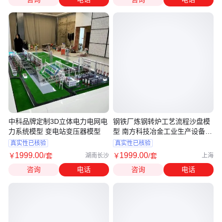
中科品牌定制3D立体电力电网电
钢铁厂炼钢转炉工艺流程沙盘模
力系统模型 变电站变压器模型
型 南方科技冶金工业生产设备
3D模型
真实性已核验
真实性已核验
1999
.00
1999
.00
￥
/套
￥
/套
湖南长沙
上海
咨询
电话
咨询
电话