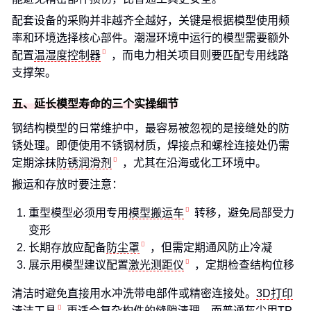
配套设备的采购并非越齐全越好，关键是根据模型使用频
率和环境选择核心部件。潮湿环境中运行的模型需要额外
配置
温湿度控制器
，而电力相关项目则要匹配专用线路
支撑架。
五、延长模型寿命的三个实操细节
钢结构模型的日常维护中，最容易被忽视的是接缝处的防
锈处理。即便使用不锈钢材质，焊接点和螺栓连接处仍需
定期涂抹
防锈润滑剂
，尤其在沿海或化工环境中。
搬运和存放时要注意：
重型模型必须用专用
模型搬运车
转移，避免局部受力
变形
长期存放应配备
防尘罩
，但需定期通风防止冷凝
展示用模型建议配置
激光测距仪
，定期检查结构位移
清洁时避免直接用水冲洗带电部件或精密连接处。
3D打印
清洁工具
更适合复杂构件的缝隙清理，而普通灰尘用TP