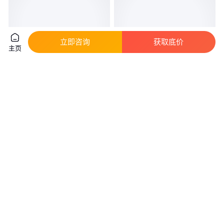
立即咨询
获取底价
主页
污水处理模型防潮耐高温寿命长
硕博精工冷热电三联供模型 暖通
货源充足 北方中凯
空调模型 分布式能源模型 供热
制冷模型
真实性已核验
真实性已核验
8000
.00
2880
.00
￥
/台
￥
/台
北京
湖南长沙
咨询
电话
咨询
电话