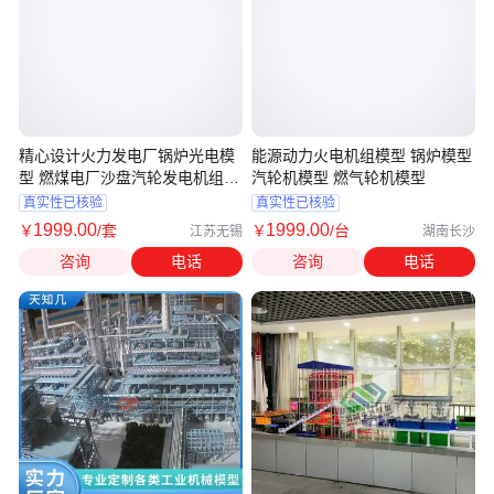
精心设计火力发电厂锅炉光电模
能源动力火电机组模型 锅炉模型
型 燃煤电厂沙盘汽轮发电机组模
汽轮机模型 燃气轮机模型
型
真实性已核验
真实性已核验
1999
.00
1999
.00
￥
/套
￥
/台
江苏无锡
湖南长沙
咨询
电话
咨询
电话