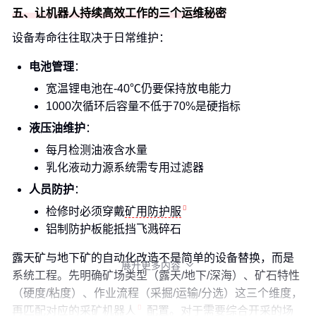
五、让机器人持续高效工作的三个运维秘密
设备寿命往往取决于日常维护：
电池管理
：
宽温锂电池在-40℃仍要保持放电能力
1000次循环后容量不低于70%是硬指标
液压油维护
：
每月检测油液含水量
乳化液动力源系统需专用过滤器
人员防护
：
检修时必须穿戴
矿用防护服
铝制防护板能抵挡飞溅碎石
露天矿与地下矿的自动化改造不是简单的设备替换，而是
展开更多内容

系统工程。先明确矿场类型（露天/地下/深海）、矿石特性
（硬度/粘度）、作业流程（采掘/运输/分选）这三个维度，
再匹配对应的
采矿机器人
配置。对于需要综合开采的场