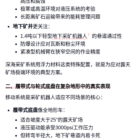
高压和腐蚀
极寒或高温环境对液压系统的考验
长距离矿石运输带来的能耗管理问题
地下矿井
更关注：
1.4吨以下轻型
地下采矿机器人
的巷道通过性
防爆设计应对瓦斯和粉尘环境
紧凑型机械臂在狭窄空间的作业精度
深海采矿系统用浮力材料这类特殊配置，就是为应对露天
矿场极端环境的典型方案。
二、履带式与轮式底盘在复杂地形中的真实表现
移动系统是采矿机器人适应不同场景的核心：
履带式底盘
像全地形车：
适合坡度大于25°的露天矿场
液压驱动能承受3000psi工作压力
但转弯半径大，地下矿巷道内易卡死