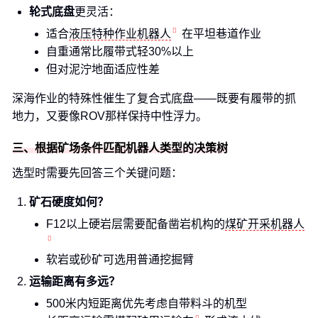
轮式底盘
更灵活：
适合
液压特种作业机器人
在平坦巷道作业
自重通常比履带式轻30%以上
但对泥泞地面适应性差
深海作业的特殊性催生了复合式底盘——既要有履带的抓
地力，又要像ROV那样保持中性浮力。
三、根据矿场条件匹配机器人类型的决策树
选型时需要先回答三个关键问题：
矿石硬度如何？
F12以上硬岩层需要配备凿岩机构的
煤矿开采机器人
软岩或砂矿可选用普通挖掘臂
运输距离有多远？
500米内短距离优先考虑自带料斗的机型