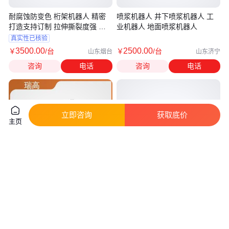
耐腐蚀防变色 桁架机器人 精密
喷浆机器人 井下喷浆机器人 工
打造支持订制 拉伸撕裂度强 瑞
业机器人 地面喷浆机器人
高
真实性已核验
3500
.00
2500
.00
￥
/台
￥
/台
山东烟台
山东济宁
咨询
电话
咨询
电话
立即咨询
获取底价
主页
瑞高 精密打造支持订制 桁架机
煤科院矿用混凝土辅助喷射机械
器人 无甲醛无异味 耐强化抗高
手科明CPF60LY喷浆机器人
温
真实性已核验
3500
.00
￥
/台
面议
江苏宿迁
河南郑州