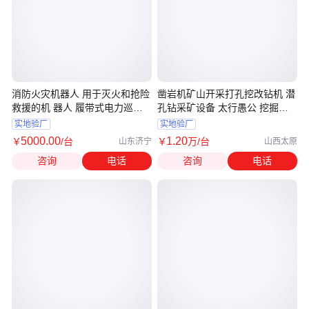
消防火灾机器人 用于灭火和抢险
凿岩机矿山开采打孔挖改钻机 潜
救援的机 器人 履带式电力巡检
孔钻采矿设备 太行愚公 挖掘机
普煤
改装
实地验厂
实地验厂
5000
.00
1
.20
￥
/台
￥
万
/台
山东济宁
山西太原
咨询
电话
咨询
电话