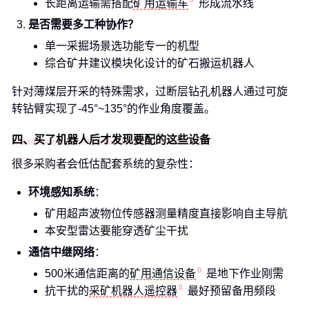
长距离运输需搭配
矿用运输车
形成流水线
是否需要多工种协作？
单一采掘场景选功能专一的机型
综合矿井建议模块化设计的矿石搬运机器人
针对薄煤层开采的特殊需求，过断层钻孔机器人通过可旋
转钻臂实现了-45°~135°的作业角度覆盖。
四、买了机器人后才发现要配的这些设备
很多采购者会低估配套系统的复杂性：
环境感知系统
：
矿用超声波物位传感器测量精度直接影响自主导航
本安型雷达要能穿透矿尘干扰
通信中继网络
：
500米通信距离的
矿用通信设备
是地下作业刚需
抗干扰的
采矿机器人遥控器
最好预留备用频段