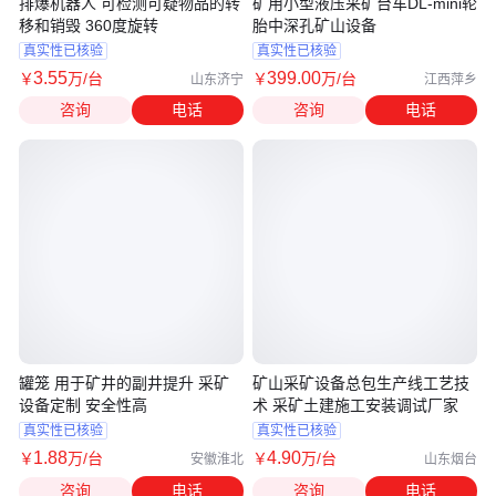
排爆机器人 可检测可疑物品的转
矿用小型液压采矿台车DL-mini轮
移和销毁 360度旋转
胎中深孔矿山设备
真实性已核验
真实性已核验
3
.55
399
.00
￥
万
/台
￥
万
/台
山东济宁
江西萍乡
咨询
电话
咨询
电话
罐笼 用于矿井的副井提升 采矿
矿山采矿设备总包生产线工艺技
设备定制 安全性高
术 采矿土建施工安装调试厂家
真实性已核验
真实性已核验
1
.88
4
.90
￥
万
/台
￥
万
/台
安徽淮北
山东烟台
咨询
电话
咨询
电话