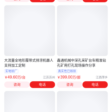
大流量全地形履带式排涝机器人
鑫通机械中深孔采矿台车精准钻
支持加工定制
孔矿用打孔现场操作分享
实地验厂
真实性已核验
49
.60
399
.00
￥
万
/台
￥
万
/部
江苏苏州
江西萍乡
咨询
电话
咨询
电话