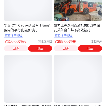
华泰 CYTC76 采矿台车 1.5m范
聚力工程选用鑫通机械DL2中深
围内的平行孔及扇形孔
孔采矿台车井下高效钻孔
真实性已核验
真实性已核验
150
.00
399
.00
￥
万
/台
￥
万
/部
河北张家口
江西萍乡
咨询
电话
咨询
电话