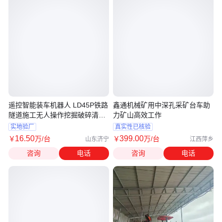
遥控智能装车机器人 LD45P铁路
鑫通机械矿用中深孔采矿台车助
隧道施工无人操作挖掘破碎清淤
力矿山高效工作
机器
实地验厂
真实性已核验
16
.50
399
.00
￥
万
/台
￥
万
/台
山东济宁
江西萍乡
咨询
电话
咨询
电话