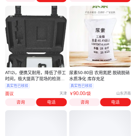
ATI2i，便携又耐用，降低了停工
尿素50-80目 农用氮肥 脱硫脱硝
时间，极大提高了现场的检测效
水质净化 库存充足
率
真实性已核验
真实性已核验
90
.00
面议
￥
/袋
天津
山东济南
咨询
电话
咨询
电话