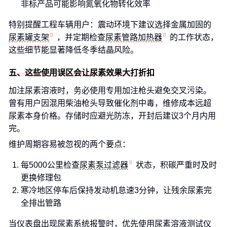
非标产品可能影响氮氧化物转化效率
特别提醒工程车辆用户：震动环境下建议选择金属加固的
尿素罐支架
，并定期检查
尿素管路加热器
的工作状态，
这些细节能显著降低冬季结晶风险。
五、这些使用误区会让尿素效果大打折扣
加注尿素溶液时，务必使用专用加注枪头避免交叉污染。
曾有用户因混用柴油枪头导致催化剂中毒，维修成本远超
尿素本身价格。存储时应避光防冻，开封后建议3个月内用
完。
维护周期容易被忽视的两个要点：
每5000公里检查
尿素泵过滤器
状态，积碳严重时及时
更换修理包
寒冷地区停车后保持发动机怠速3分钟，让残余尿素完
全排出管路
当仪表盘出现尿素系统报警时，优先使用
尿素溶液测试仪