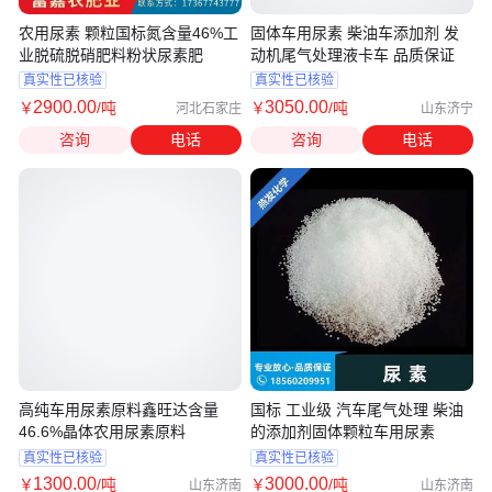
农用尿素 颗粒国标氮含量46%工
固体车用尿素 柴油车添加剂 发
业脱硫脱硝肥料粉状尿素肥
动机尾气处理液卡车 品质保证
真实性已核验
真实性已核验
2900
.00
3050
.00
￥
/吨
￥
/吨
河北石家庄
山东济宁
咨询
电话
咨询
电话
高纯车用尿素原料鑫旺达含量
国标 工业级 汽车尾气处理 柴油
46.6%晶体农用尿素原料
的添加剂固体颗粒车用尿素
真实性已核验
真实性已核验
1300
.00
3000
.00
￥
/吨
￥
/吨
山东济南
山东济南