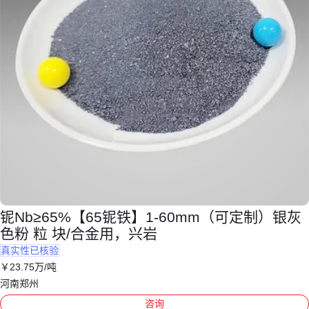
铌Nb≥65%【65铌铁】1-60mm（可定制）银灰
色粉 粒 块/合金用，兴岩
真实性已核验
￥
23
.75
万
/吨
河南郑州
咨询