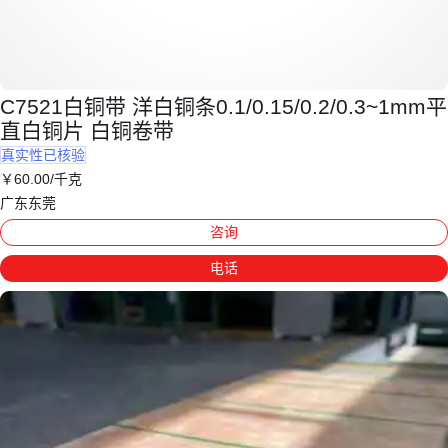
C7521白铜带 洋白铜条0.1/0.15/0.2/0.3~1mm平
直白铜片 白铜卷带
真实性已核验
￥
60
.00
/千克
广东东莞
咨询
电话