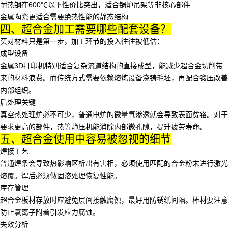
耐热钢
在600℃以下性价比突出，适合锅炉吊架等非核心部件
金属陶瓷
更适合需要绝热性能的静态结构
四、超合金加工需要哪些配套设备？
买对材料只是第一步，加工环节的投入往往被低估：
成型设备
金属3D打印机
特别适合复杂流道结构的直接成型，能减少超合金切削带
来的材料浪费。而传统方式需要依赖
熔炼设备
浇铸毛坯，再配合锻压改善
内部组织。
后处理关键
真空热处理炉必不可少，普通电炉的微量氧渗透就会导致表面贫铬。对于
要求更高的部件，
热等静压机
能消除内部微孔隙，提升疲劳寿命。
五、超合金使用中容易被忽视的细节
焊接工艺
普通焊条会导致热影响区析出有害相，必须使用匹配的
合金粉末
进行激光
熔覆。焊后必须做固溶处理恢复性能。
库存管理
超合金板材存放时应避免层间接触腐蚀，最好用防锈纸间隔。棒材要注意
防止氯离子附着引发应力腐蚀。
失效分析