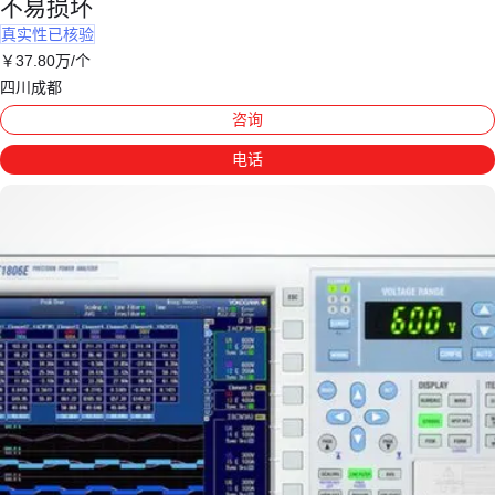
不易损坏
真实性已核验
￥
37
.80
万
/个
四川成都
咨询
电话