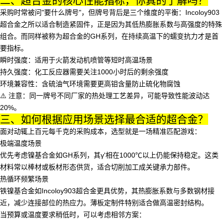
二、超合金的核心性能指标，你真的了解吗？
采购时常被问"要什么牌号"，但牌号背后是三个维度的平衡：
Incoloy903
超合金
之所以适合制造紧固件，正是因为其低热膨胀系数与高强度的特殊
组合。而同样被称为超合金的GH系列，在持续高温下的蠕变抗力才是首
要指标。
瞬时强度
：适用于火箭发动机喷管等短时高温场景
持久强度
：化工反应器需要关注1000小时后的剩余强度
环境兼容性
：含硫油气环境需要更高钼含量防止硫化物腐蚀
⚠️ 注意：同一牌号不同厂家的热处理工艺差异，可能导致性能波动达
20%。
三、如何根据应用场景选择最合适的超合金？
面对动辄上百元每千克的采购成本，选型就是一场精准匹配游戏：
极端温度场景
优先考虑镍基合金如GH系列，其γ'相在1000℃以上仍能保持稳定。这类
材料常以棒材或板材形态供货，适合切削加工成关键承力部件。
热循环频繁场景
铁镍基合金如
Incoloy903超合金
更具优势，其热膨胀系数与多数钢材接
近，减少连接部位的热应力。薄板定制件特别适合做高温密封结构。
当预算或温度要求稍低时，可以考虑相邻方案：