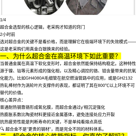
1/4
超合金选型的核心逻辑，老采购才知道的窍门
2小时前
选对
超合金
的关键不是看价格，而是理解它在极端环境下的失效模式——
这是老采购们用真金白银换来的经验。
一、为什么超合金在高温环境下如此重要？
当普通金属在高温下软化变形时，
超合金
依然能保持结构稳定。这种特性
源于镍、钴等元素形成的强化相，以及精心调控的铬、钼含量带来的抗氧
化能力。比如
GH4080A毛细管
在航空燃油管路中的应用，或是
GH2132
热轧棒材
作为涡轮叶片支撑件的表现，都证明了其在800℃以上环境不可
替代的价值。
核心差异点
：
普通耐热钢靠铬形成氧化膜，而超合金通过γ'相沉淀强化
热膨胀系数比陶瓷材料更接近金属基体，避免连接处应力开裂
抗热疲劳性能是判断寿命的关键，不是单纯看熔点高低
🔍 超合金不是"更贵的钢材"，而是完全不同的材料体系。