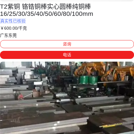
T2紫铜 铬锆铜棒实心圆棒纯铜棒
16/25/30/35/40/50/60/80/100mm
真实性已核验
￥
600
.00
/千克
广东东莞
咨询
电话