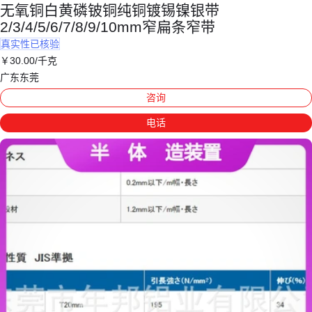
无氧铜白黄磷铍铜纯铜镀锡镍银带
2/3/4/5/6/7/8/9/10mm窄扁条窄带
真实性已核验
￥
30
.00
/千克
广东东莞
咨询
电话