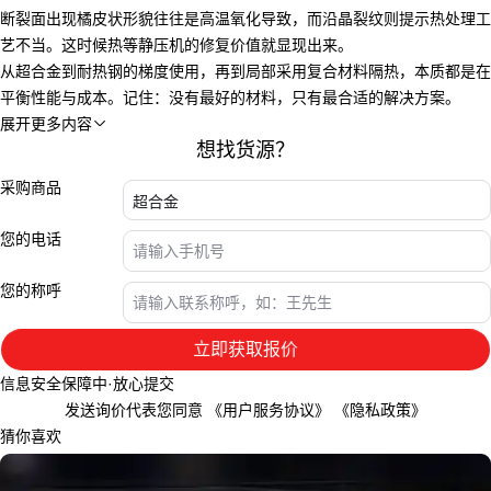
断裂面出现橘皮状形貌往往是高温氧化导致，而沿晶裂纹则提示热处理工
艺不当。这时候
热等静压机
的修复价值就显现出来。
从
超合金
到
耐热钢
的梯度使用，再到局部采用
复合材料
隔热，本质都是在
平衡性能与成本。记住：没有最好的材料，只有最合适的解决方案。
展开更多内容

想找货源？
采购商品
您的电话
您的称呼
立即获取报价
信息安全保障中·放心提交
发送询价代表您同意
《用户服务协议》
《隐私政策》
猜你喜欢