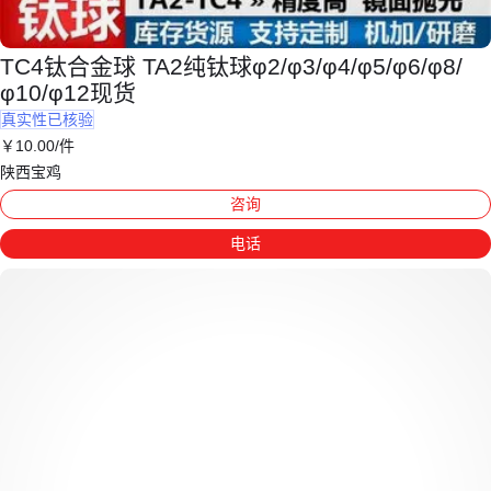
TC4钛合金球 TA2纯钛球φ2/φ3/φ4/φ5/φ6/φ8/
φ10/φ12现货
真实性已核验
￥
10
.00
/件
陕西宝鸡
咨询
电话