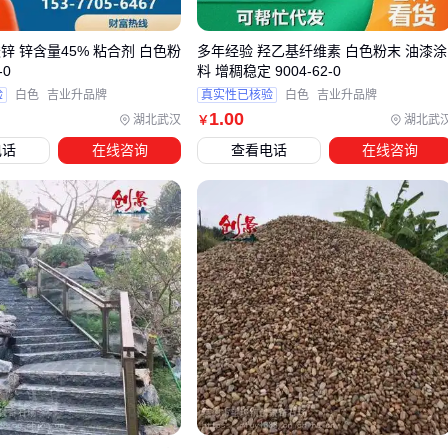
记住：没有万能配方，只有最适合当下草况的方案
🔍
锌 锌含量45% 粘合剂 白色粉
多年经验 羟乙基纤维素 白色粉末 油漆涂
四、喷洒作业时容易被忽视的安全装备
-0
料 增稠稳定 9004-62-0
穿戴合适的
防护服
和护目镜，能避免药液接触皮肤和眼睛
验
白色
吉业升品牌
真实性已核验
白色
吉业升品牌
1
.00
湖北武汉
湖北武
￥
——这不是小题大做，灭草松对黏膜有刺激性：
电话
在线咨询
查看电话
在线咨询
选择全封闭防化服，避免药液渗透
丁腈手套比普通橡胶手套更耐化学腐蚀
配备洗眼器在作业现场应急使用
专业防护装备能降低长期接触的风险：
安全提示：每次施药后立即清洗防护装备
⚠️
五、雨后喷洒还是晴天作业？这些细节决定效果
灭草松加精喹禾灵的药效受环境因素影响显著：
最佳施药时间
：清晨露水干后至上午10点前，避免强光照时