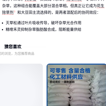
杂草，这种组合能覆盖大部分混合草相。但真正让它成为
花生
除草剂
和大豆田主流选择的，是两者混配后的协同效应：
灭草松通过叶片吸收传导，破坏杂草光合作用
精喹禾灵抑制杂草脂肪酸合成，阻断能量供给
混配后除草谱更广，且不易诱发杂草抗性
猜您喜欢
但记住：协同效果的前提是科学配比和正确施用
⚠️
您的浏览，为您推荐商品
二、这些使用误区可能让你的除草效果大打折扣
种植户常犯的三个错误，直接影响灭草松加精喹禾灵的药效发
挥：
错过最佳施药期
：杂草3-5叶期最敏感，过早过晚都影响传导
效果
随意增减用量
：低于推荐量可能漏网，过量则增加药害风险
忽视环境条件
：高温干旱时药液蒸发快，雨天则可能被冲刷