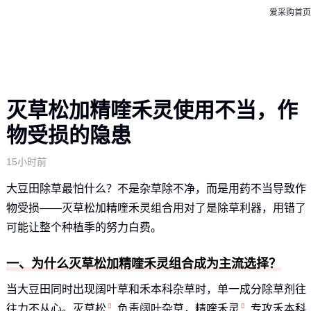
爱采购首页
灭草松加精喹禾灵使用不当，作
物受损的隐患
15小时前
大豆田除草最怕什么？不是杂草除不净，而是用药不当导致作
物受损——灭草松加精喹禾灵组合用对了是除草利器，用错了
可能让整个种植季的努力白费。
一、为什么灭草松加精喹禾灵组合成为主流选择？
当大豆田同时出现阔叶草和禾本科杂草时，单一成分除草剂往
往力不从心。
灭草松
负责阔叶杂草，
精喹禾灵
专攻禾本科