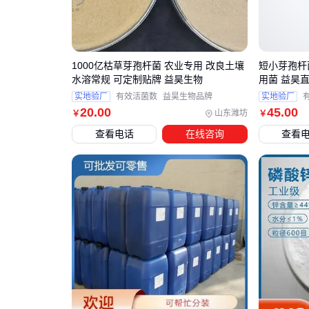
1000亿枯草芽孢杆菌 农业专用 改良土壤
短小芽孢杆
水溶常规 可定制贴牌 益昊生物
用菌 益昊
实地验厂
有效活菌数
益昊生物品牌
实地验厂
20
.00
45
.00
山东潍坊
￥
￥
查看电话
在线咨询
查看