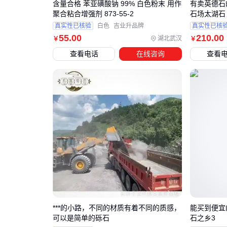
含量合格 苯亚磺酸钠 99% 白色粉末 用作
有卖英德石
聚合粘合增强剂 873-55-2
石场太湖石
真实性已核验
白色
吉业升品牌
真实性已核
55
.00
210
.00
湖北武汉
￥
￥
查看电话
在线咨询
查看
***的小路，不同的材质有着不同的质感，
能买到便宜
可以是简单的砾石
石之乡3