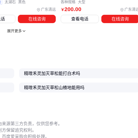
验
太湖石
黑色
各种规格
大型
200
.00
广东清远
广东清
￥
电话
在线咨询
查看电话
在线咨询
展开更多
精喹禾灵加灭草松能打白术吗
精喹禾灵加灭草松山楂地能用吗
由来源第三方负责，仅供您参考。
利方保留追究权利。
，百度爱采购会积极处理。