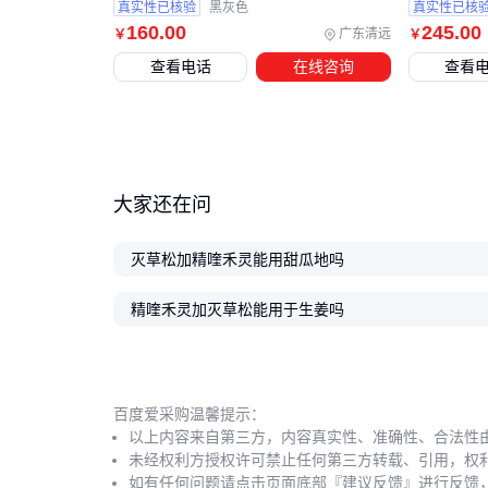
真实性已核验
黑灰色
真实性已核
160
.00
245
.00
广东清远
￥
￥
查看电话
在线咨询
查看
大家还在问
灭草松加精喹禾灵能用甜瓜地吗
精喹禾灵加灭草松能用于生姜吗
百度爱采购温馨提示：
以上内容来自第三方，内容真实性、准确性、合法性
未经权利方授权许可禁止任何第三方转载、引用，权
如有任何问题请点击页面底部『建议反馈』进行反馈