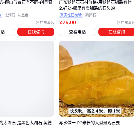
的-假山与置石有不同-创景奇
广东鹅卵石石材价格-用鹅卵石铺路有什
段
么好处-哪里有卖铺路的石头的
降雨间隔
：施药后6小时内下雨需重喷，但暴雨前不宜作业
验
太湖石
灰黑色
真实性已核验
鹅卵石
药械选择
：使用
喷雾器
确保雾滴均匀覆盖，
农用无人机
75
.00
广东清远
广东清
￥
需注意飞行高度
电话
在线咨询
查看电话
在线咨询
正确的施药器械能提升沉积率：
经验法则：观察杂草叶片药液附着情况，调整喷雾压力和行走
速度
🌞
灭草松加精喹禾灵的组合优势在于精准除草，但需要匹配作物
生育期、草相构成和施药条件。从
丙草胺
的芽前封闭到
麦草
畏
的阔叶加强，合理搭配才能既保作物又控杂草。
的太湖石 是黑色太湖石 英德
赤水做一个7米长的大型景观石要