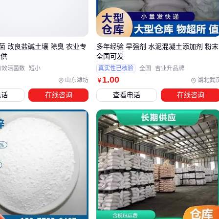
这款经过验证的
大豆除草剂
组合，对施用条件有明确要求：
关键结论：严格按照作物生育期和杂草生长阶段调整施药方案
菌 改良盐碱土壤 除臭 农业专
多年经验 早强剂 水泥混凝土添加剂 粉末
🌱
直供
全国可发
有效活菌数
短小
真实性已核验
全国
吉业升品牌
三、不同作物和草相情况下如何调整配方？
1
.00
山东潍坊
湖北武
￥
不是所有地块都适合固定配比，根据实际情况可能需要分流方
电话
在线咨询
查看电话
在线咨询
案：
禾本科杂草为主的地块
：可减少灭草松比例，搭配
丙草胺
加强芽前封闭
阔叶草严重的地块
：适当增加灭草松含量，或混用
麦草畏
增强杀阔叶效果
多年生杂草问题
：考虑加入草铵膦等灭生性成分
替代方案的选择需要结合草相和作物耐受性：