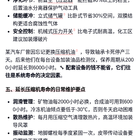
净化环节
：前置
空气过滤器
能拦截90%以上的粉尘，
后置油水分离器保护气动工具
储能缓冲
：立式
储气罐
比卧式节省30%空间，双膜结
构更适合腐蚀性气体
安全控制
：机械式
压力开关
比电子式耐高温，化工区
建议加装爆破片
某汽车厂曾因忘记更换
压缩机油
，导致轴承卡死停产三
天。后来他们在每台设备加装油品检测仪，保养周期从200
0小时延长到6000小时。🔧
配套设备的钱不能省，它们往
往是系统寿命的决定因素
。
五、延长压缩机寿命的日常维护要点
润滑管理
：矿物油每2000小时必换，合成油可用到600
0小时。冷冻机油倾点要低于-30℃，否则冬天启动困难
散热维护
：每月用压缩空气清理散热片，高温环境加装
导风罩
振动监测
：地脚螺栓每季度紧固一次，皮带传动设备要