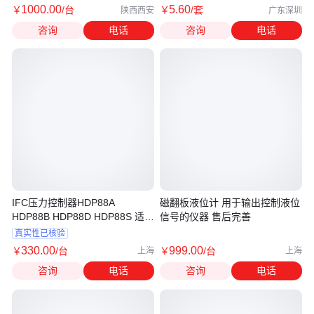
1000
.00
5
.60
￥
/台
￥
/套
陕西西安
广东深圳
咨询
电话
咨询
电话
IFC压力控制器HDP88A
磁翻板液位计 用于输出控制液位
HDP88B HDP88D HDP88S 适用
信号的仪器 售后完善
于控制冷凝水的断水
真实性已核验
330
.00
999
.00
￥
/台
￥
/台
上海
上海
咨询
电话
咨询
电话