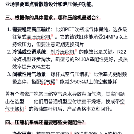
业场景要重点看散热设计和泄压保护功能
。
三、根据你的具体需求，哪种压缩机最适合？
需要稳定高压输出
：比如PET吹瓶或气体提纯，选多级
往复式
高压压缩机
。它的铸铁缸体能承受14MPa以上
持续压力，但要注意定期更换阀片
冷链或空调系统
：
制冷压缩机
的能效比是关键。R22
冷媒机型逐步淘汰，新型号的R410A适配性更好，换热
效率提升20%左右
间歇性用气场景
：螺杆式
空气压缩机
比活塞式更耐频
繁启停，搭配
储气罐
能减少50%以上的空载能耗
曾有个陶瓷厂抱怨压缩空气含水导致釉面气泡，其实问题
出在选型——他们用普通机型应付喷雾干燥塔，换成带
空
气干燥机
的微油螺杆机后，产品合格率立刻回升。
四、压缩机系统还需要哪些关键配件？