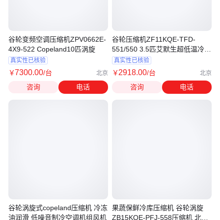
谷轮变频空调压缩机ZPV0662E-
谷轮压缩机ZF11KQE-TFD-
4X9-522 Copeland10匹涡旋
551/550 3.5匹艾默生超低温冷冻
压缩机
真实性已核验
真实性已核验
7300
.00
2918
.00
￥
/台
￥
/台
北京
北京
咨询
电话
咨询
电话
谷轮涡旋式copeland压缩机 冷冻
果蔬保鲜冷库压缩机 谷轮涡旋
油润滑 低噪音制冷空调机组风机
ZB15KQE-PFJ-558压缩机 北京