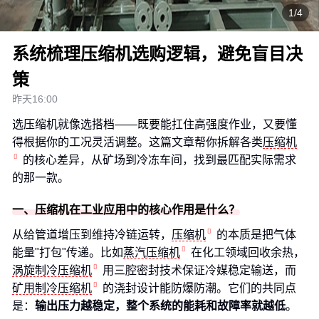
1/4
系统梳理压缩机选购逻辑，避免盲目决
策
昨天16:00
选压缩机就像选搭档——既要能扛住高强度作业，又要懂
得根据你的工况灵活调整。这篇文章帮你拆解各类
压缩机
的核心差异，从矿场到冷冻车间，找到最匹配实际需求
的那一款。
一、压缩机在工业应用中的核心作用是什么？
从给管道增压到维持冷链运转，
压缩机
的本质是把气体
能量"打包"传递。比如
蒸汽压缩机
在化工领域回收余热，
涡旋制冷压缩机
用三腔密封技术保证冷媒稳定输送，而
矿用制冷压缩机
的浇封设计能防爆防潮。它们的共同点
是：
输出压力越稳定，整个系统的能耗和故障率就越低
。