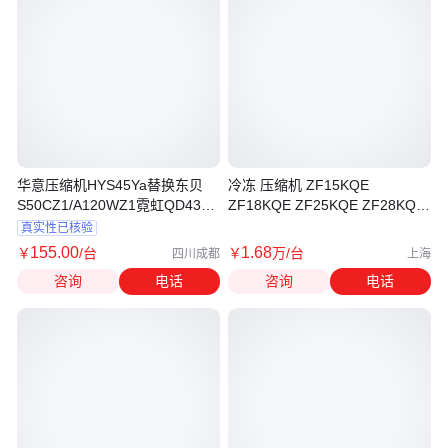
华意压缩机HYS45Ya替换东贝
冷冻 压缩机 ZF15KQE
S50CZ1/A120WZ1霓虹QD43H
ZF18KQE ZF25KQE ZF28KQE
万胜QD52H
ZF34KQE
真实性已核验
155
.00
1
.68
￥
/台
￥
万
/台
四川成都
上海
咨询
电话
咨询
电话