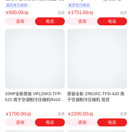
压缩机供应商
真实性已核验
真实性已核验
600
.00
1751
.00
￥
/台
￥
/台
北京
北京
咨询
电话
咨询
电话
10HP全新原装 VR125KS-TFP-
原装全新 ZR61KC-TFD-420 用
522 用于空调制冷压缩机R410A
于空调制冷压缩机 现货
制冷剂
1700
.00
2200
.00
￥
/台
￥
/台
北京
北京
咨询
电话
咨询
电话