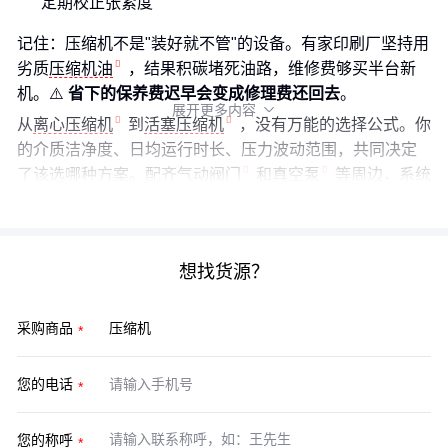
定期校正张紧度
记住：压缩机不是"装好就不管"的设备。有家印刷厂坚持用
劣质
压缩机油
，结果积碳堵死油路，维修费够买半台新
机。⚠️
省下的保养费迟早会变成修理费还回去
。
展开更多内容

从
离心压缩机
到
活塞压缩机
，没有万能的选择公式。你
的介质洁净度、日均运行时长、压力波动范围，共同决定
了该选哪种方案。配齐
气动阀门
和
真空泵
等周边，系统
才能真正高效运转。
想找货源？
采购商品
您的电话
您的称呼