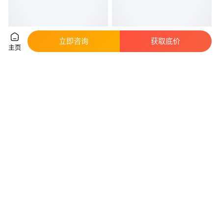
立即咨询
获取底价
主页
H2BG124DBEE H25G144DBEE
谷轮冷库压缩机ZB48KQ-TFD-
H2NG184DPEF原装布里斯托压
558艾默生7匹中高温涡旋式科普
缩机
兰
真实性已核验
3800
.00
3723
.00
￥
/台
￥
/台
北京
北京
咨询
电话
咨询
电话