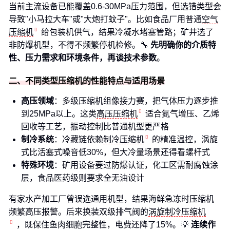
当前主流设备已能覆盖0.6-30MPa压力范围，但选错类型会
导致"小马拉大车"或"大炮打蚊子"。比如食品厂用普通
空气
压缩机
给包装机供气，结果冷凝水堵塞管路；矿井选了
非防爆机型，不得不频繁停机检修。🔧
先明确你的介质特
性、压力需求和环境条件，再谈技术参数
。
二、不同类型压缩机的性能特点与适用场景
高压领域
：多级压缩机组像接力赛，把气体压力逐步推
到25MPa以上。这类
高压压缩机
适合氮气增压、乙烯
回收等工艺，振动控制比普通机型更严格
制冷系统
：冷藏链依赖
制冷压缩机
的精准温控，涡旋
式比活塞式噪音低30%，但大冷量场景还得看螺杆式
特殊环境
：矿用设备要过防爆认证，化工区需耐腐蚀涂
层，食品医药级则要求全无油设计
有家水产加工厂曾误选通用机型，结果海鲜急冻时压缩机
频繁高压报警。后来换装双级排气阀的
涡旋制冷压缩机
，既保住鱼肉细胞完整性，电费还降了15%。💡
连续作