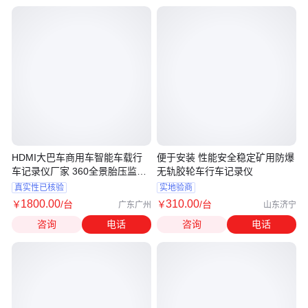
HDMI大巴车商用车智能车载行
便于安装 性能安全稳定矿用防爆
车记录仪厂家 360全景胎压监测
无轨胶轮车行车记录仪
一体机
真实性已核验
实地验商
1800
.00
310
.00
￥
/台
￥
/台
广东广州
山东济宁
咨询
电话
咨询
电话