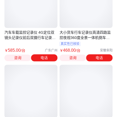
汽车车载监控记录仪 4G定位双
大小货车行车记录仪高清四路监
镜头记录仪前后双摄行车记录仪
控夜视360度全景一体机倒车影
高清
像
真实性已核验
585
.00
468
.00
￥
/台
￥
/台
广东广州
安徽阜阳
咨询
电话
咨询
电话