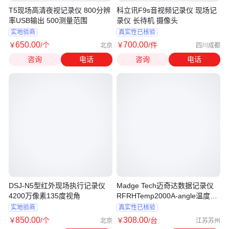
T5现场高清夜视记录仪 800分辨
科立讯F9s音视频记录仪 现场记
率USB输出 500测量范围
录仪 长待机 摄像头
实地验商
真实性已核验
650
.00
700
.00
￥
/个
￥
/件
北京
四川成都
咨询
电话
咨询
电话
DSJ-N5型红外现场执行记录仪
Madge Tech迈奇达数据记录仪
4200万像素135度视角
RFRHTemp2000A-angle温度记
录仪
实地验商
真实性已核验
850
.00
308
.00
￥
/个
￥
/台
北京
江苏苏州