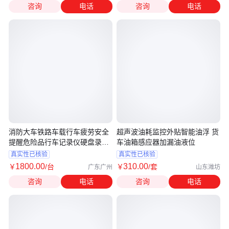
咨询
电话
咨询
电话
消防大车铁路车载行车疲劳安全
超声波油耗监控外贴智能油浮 货
提醒危险品行车记录仪硬盘录像
车油箱感应器加漏油液位
机
真实性已核验
真实性已核验
1800
.00
310
.00
￥
/台
￥
/套
广东广州
山东潍坊
咨询
电话
咨询
电话