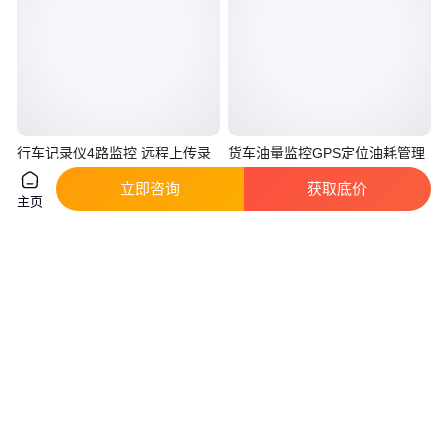
行车记录仪4路监控 远程上传录
货车油量监控GPS定位油耗管理
像 碰撞预警行 车记录仪
易安装油耗传感器
立即咨询
获取底价
真实性已核验
真实性已核验
主页
3300
.00
299
.00
￥
/台
￥
/套
广东广州
山东潍坊
咨询
电话
咨询
电话