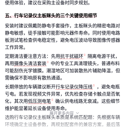
使用体验，建议在采购主设备时同步规划。
五、行车记录仪主板眯头的三个关键使用细节
安装时建议佩戴防静电手套操作，主板眯头的精密电路对
静电敏感，徒手接触可能影响元器件寿命。同时使用电路
板测试笔检查供电稳定性，避免电压波动导致图像传感器
工作异常。
定期清洁要注意方法：先用
抗干扰磁环
隔离电源干扰，
再用
摄像头清洁套装
中的专业工具清理镜头，普通布料
可能刮伤光学镀膜。潮湿地区可加装散热片辅助降温，但
需确保不影响原有散热通道。
长期停放的车辆建议断开
行车记录仪降压线
，避免电瓶
亏电。若发现视频文件异常，优先检查存储卡触点是否氧
化，其次用
低压测电笔
确认供电线路无衰减。这些细节
维护能显著延长设备使用寿命。
展开更多内容

选购行车记录仪主板眯头本质是系统匹配题：先根据车辆
环境确定主设备参数，再规划配套件的兼容方案，最后落