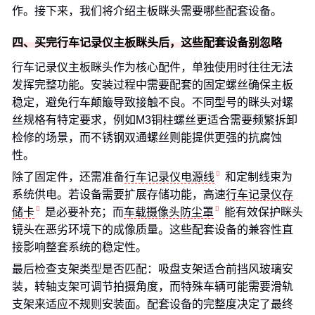
作。接下来，我们将介绍主板眯头需要哪些配套设备。
四、买完行车记录仪主板眯头后，这些配套设备别忽略
行车记录仪主板眯头作为核心配件，单独使用时往往无法
发挥完整功能。安装过程中需要配套的固定螺丝确保主板
稳定，避免行车颠簸导致接触不良。不同型号的眯头对螺
丝规格有特定要求，例如M3铜柱螺丝更适合需要频繁拆卸
检修的场景，而不锈钢双通螺丝则能提供更强的抗腐蚀
性。
除了固定件，还需准备
行车记录仪电源线
和定制线束为
系统供电。若设备需要扩展存储功能，高速
行车记录仪存
储卡
是必要补充；而
车载摄像头防尘罩
能有效保护眯头
镜头在恶劣环境下的成像质量。这些配套设备的兼容性直
接影响整套系统的稳定性。
最后检查支架类型是否匹配：吸盘支架适合前挡风玻璃安
装，转轴支架可调节拍摄角度，而特殊车辆可能需要滑轨
支架来适应不规则安装面。配套设备的完整度决定了最终