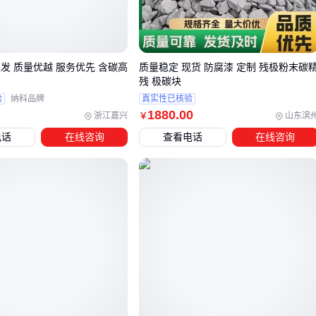
以催化剂载体为例：碳硼烷催化剂的活性位点分布要求基材具
有特定孔径结构，此时比表面积的重要性超过导电性。
建议建立需求优先级矩阵：先锁定核心功能指标，再评估次要
发 质量优越 服务优先 含碳高
质量稳定 现货 防腐漆 定制 残极粉末碳
参数的容忍区间，最后考虑成本与工艺兼容性。
残 极碳块
验
纳科品牌
真实性已核验
1880
.00
三、如何根据应用需求组合不同碳基纳米材料？
浙江嘉兴
山东滨
￥
电话
在线咨询
查看电话
在线咨询
当单一碳基纳米材料无法满足复合性能需求时，合理的材料组
合往往能突破性能天花板。例如导电性要求高的电子封装场
景，可将石墨烯与碳纳米管按比例复配，前者提供面内导电网
络，后者构建三维导电通路。
但需注意：不同材料的分散工艺和界面相容性直接影响最终性
能，未经表面处理的碳纳米管容易在树脂基体中团聚，反而降
低导电效率。
对于需要兼顾机械强度与功能特性的场景，可考虑以下组合方
案：