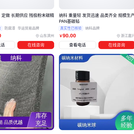
抗冲击结构件：
碳纤维
增强树脂基体搭配
碳化硅纳米线
 定做 长期供应 残极粉末碳精
纳科 重量轻 发货迅速 品类齐全 规模生
，后者能有效抑制微裂纹扩展
PAN基碳毡
柔性传感器：石墨烯与弹性体复合时掺入富勒烯，可提升应
验
防腐漆
华运贸易品牌
真实性已核验
纳科品牌
0
90
.00
山东滨州
浙江嘉
￥
变响应线性度
电话
在线咨询
查看电话
在线咨询
催化载体：多壁碳纳米管与气凝胶颗粒组合，既保持高比表
面积又改善流体通过性
富勒烯类材料因其独特笼状结构，在以下场景中可作为性能调
节剂使用：
润滑油添加剂：油溶性C60能显著降低摩擦系数
光伏材料：C70的宽光谱吸收特性可提升器件光捕获效率
药物载体：
水溶性富勒烯
衍生物具有优异的生物相容性
实施材料组合前，建议先通过小试验证界面相容性和工艺窗
口。例如碳化硅纳米线在高温烧结时可能与某些金属基体发生