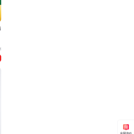
精
州
全网询价