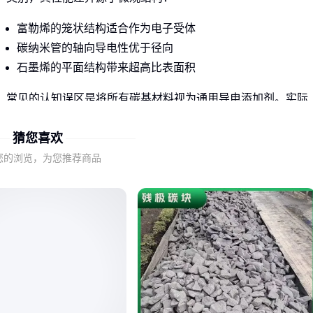
富勒烯的笼状结构适合作为电子受体
碳纳米管的轴向导电性优于径向
石墨烯的平面结构带来超高比表面积
常见的认知误区是将所有碳基材料视为通用导电添加剂。实际
上，
硅碳负极材料
需要优先考虑循环稳定性，而
纳米多孔碳
猜您喜欢
基
更适合气体吸附场景。
您的浏览，为您推荐商品
选型时需先明确：材料的核心功能是导电增强、机械补强还是
表面吸附？这直接决定该关注导电率、抗拉强度还是孔隙率参
数。
二、导电性与机械强度如何根据场景取舍？
高导电性材料在电池电极中能降低内阻，但若同时需要承受机
械应力，则需选择碳纳米管与石墨烯的复合体系。单纯追求单
一参数可能导致实际应用失效。