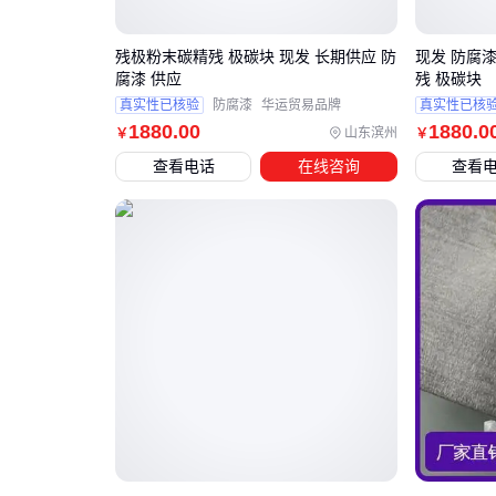
残极粉末碳精残 极碳块 现发 长期供应 防
现发 防腐漆
腐漆 供应
残 极碳块
真实性已核验
防腐漆
华运贸易品牌
真实性已核
1880
.00
1880
.0
山东滨州
￥
￥
查看电话
在线咨询
查看