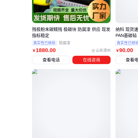
残极粉末碳精残 极碳块 防腐漆 供应 现发
纳科 现货速
指标稳定
PAN基碳毡
真实性已核验
防腐漆
真实性已核
1880
.00
90
.00
山东滨州
￥
￥
查看电话
在线咨询
查看