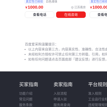
真实性已核验
白色液体
真实性已核
1000
.00
1000
.0
江苏南京
￥
￥
查看电话
在线咨询
查看
百度爱采购温馨提示：
以上内容来自第三方，内容真实性、准确性、合法性
未经权利方授权许可禁止任何第三方转载、引用，权
如有任何问题请点击页面底部『建议反馈』进行反馈
买家指南
卖家指南
平台规
功能介绍
入驻流程
准入规则
常见问题
申请入驻
工业品行业
服务条款
服务商查询
违规管理规