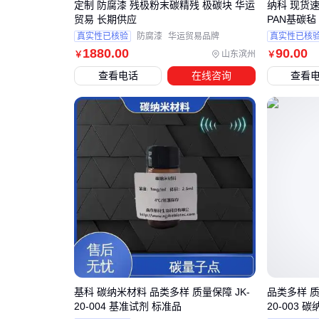
定制 防腐漆 残极粉末碳精残 极碳块 华运
纳科 现货速
贸易 长期供应
PAN基碳毡
真实性已核验
防腐漆
华运贸易品牌
真实性已核
1880
.00
90
.00
山东滨州
￥
￥
查看电话
在线咨询
查看
基科 碳纳米材料 品类多样 质量保障 JK-
品类多样 质
20-004 基准试剂 标准品
20-003 