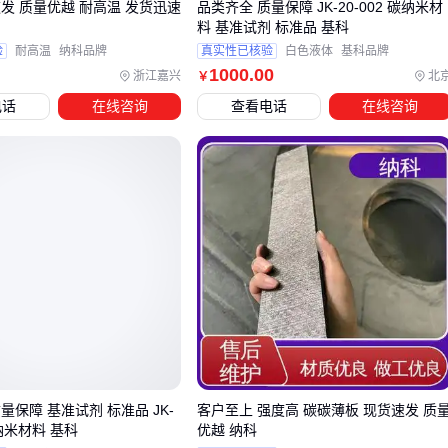
反应，而不同晶型的富勒烯对溶剂极性有特定要求。这些细节
发 质量优越 耐高温 发货迅速
品类齐全 质量保障 JK-20-002 碳纳米材
料 基准试剂 标准品 基科
往往决定了复合材料能否发挥理论性能。
验
耐高温
纳科品牌
真实性已核验
白色液体
基科品牌
1000
.00
浙江嘉兴
北
￥
四、为什么主材选对了，实际效果还是打折扣？
电话
在线咨询
查看电话
在线咨询
碳基纳米材料的性能表现不仅取决于材料本身，配套设备的适
配性同样关键。例如石墨烯在存储时若接触普通空气环境，其
表面活性会快速下降；而碳纳米管若未经充分分散处理，实际
导电性能可能只有实验室数据的60%。这些隐性损耗往往在采
购主材后才暴露出来。
核心配套需求可分为三类：
存储防护：需隔绝氧气和湿气的
惰性气体保护罐
、防静电
采样勺等，避免材料团聚或氧化
分散处理：
超声波清洗仪
、
智能超声分散仪
等设备直接
影响材料在溶液中的均匀性
量保障 基准试剂 标准品 JK-
客户至上 强度高 碳碳薄板 现货速发 质
环境控制：
真空干燥箱
、
恒温磁力搅拌器
等确保加工条
碳纳米材料 基科
优越 纳科