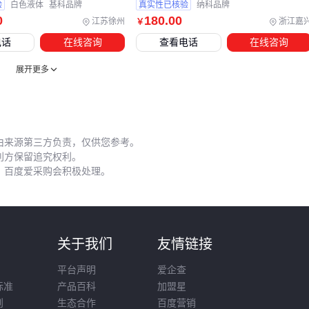
件稳定
验
白色液体
基科品牌
真实性已核验
纳科品牌
0
180
.00
江苏徐州
浙江嘉
￥
尤其要注意防静电采样勺这类易被忽视的耗材。普通金属勺取
电话
在线咨询
查看电话
在线咨询
样时产生的静电可能改变碳纳米管排列取向，而医药级防静电
展开更多
采样勺能避免这种微观结构破坏。
配套设备的选型逻辑应与主材特性深度绑定：高比表面积的活
性炭需要更强力的真空干燥箱，而导电浆料则对超声波清洗仪
的频率稳定性更敏感。
由来源第三方负责，仅供您参考。
利方保留追究权利。
五、实验室数据很完美，量产为何总出问题？
，百度爱采购会积极处理。
碳基纳米材料从实验室到产线的性能差异，90%源于现场操作
细节。曾有用户反映同一批碳纳米管在A车间导电性优异，在B
车间却表现平平，最终发现是B车间湿度超标导致材料表面吸
则
关于我们
友情链接
附水分子。
平台声明
爱企查
三个最易被忽视的实操要点：
标准
产品百科
加盟星
则
生态合作
百度营销