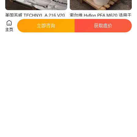
美国苏威 TECHNYL A 216 V20
索尔维 Hyflon PFA M620 适用于
BLACK 21N 聚酰胺PA材料
管道挤出成型材料
立即咨询
获取底价
真实性已核验
真实性已核验
主页
43
.00
460
.00
￥
/千克
￥
/千克
广东东莞
广东东莞
咨询
电话
咨询
电话
Zytel HTN 51G15HSL NC010
丰恒PC塑料材料反射膜/0.5mm
美国杜邦系聚酰胺材料
透光率低厚度可定制
真实性已核验
真实性已核验