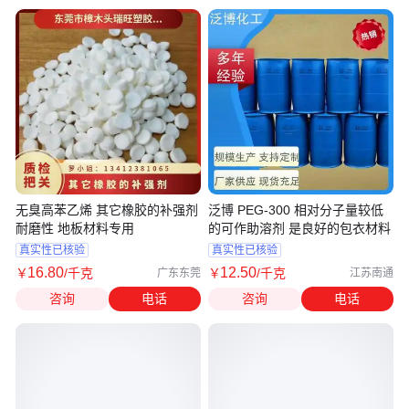
无臭高苯乙烯 其它橡胶的补强剂
泛博 PEG-300 相对分子量较低
耐磨性 地板材料专用
的可作助溶剂 是良好的包衣材料
真实性已核验
真实性已核验
16
.80
12
.50
￥
/千克
￥
/千克
广东东莞
江苏南通
咨询
电话
咨询
电话