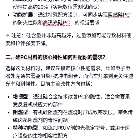
动性提高约20%（实际数值需测试确认）
功能扩展
：通过特殊配方设计，可同步实现
阻燃硅PC
的防火性能和
高透光硅PC
的视觉要求
⚠️ 注意：硅含量并非越高越好，过量添加可能导致材料硬
度和拉伸强度下降。
二、硅PC材料的核心特性如何匹配你的需求？
选择这类材料时，建议先锁定核心性能需求。比如电子电
器外壳通常需要阻燃+抗冲击组合，而汽车灯罩则更关注透
光率和耐候性。目前主流改性方向包括：
增韧型
：通过硅合金技术改善PC的脆性，适合需要承
受反复机械应力的部件
阻燃型
：有机硅阻燃剂在燃烧时形成致密炭层，避免传
统卤系阻燃剂的毒性问题
特种功能型
：如添加抗UV剂的光稳定型号，或用于医
疗设备的生物相容性配方