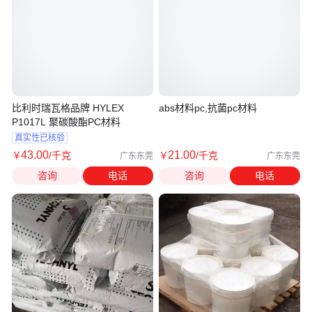
比利时瑞瓦格品牌 HYLEX
abs材料pc,抗菌pc材料
P1017L 聚碳酸酯PC材料
真实性已核验
43
.00
21
.00
￥
/千克
￥
/千克
广东东莞
广东东莞
咨询
电话
咨询
电话