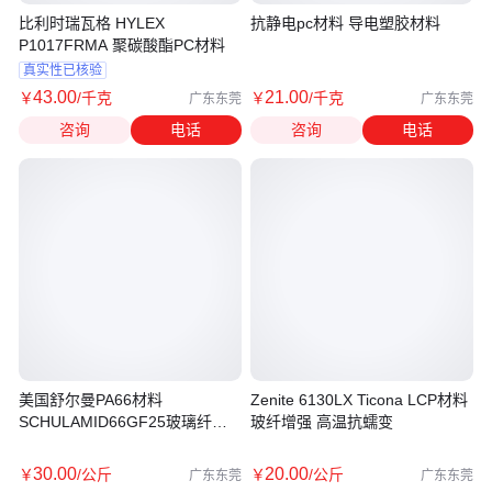
比利时瑞瓦格 HYLEX
抗静电pc材料 导电塑胶材料
P1017FRMA 聚碳酸酯PC材料
真实性已核验
43
.00
21
.00
￥
/千克
￥
/千克
广东东莞
广东东莞
咨询
电话
咨询
电话
美国舒尔曼PA66材料
Zenite 6130LX Ticona LCP材料
SCHULAMID66GF25玻璃纤维
玻纤增强 高温抗蠕变
增强注射成型料
30
.00
20
.00
￥
/公斤
￥
/公斤
广东东莞
广东东莞