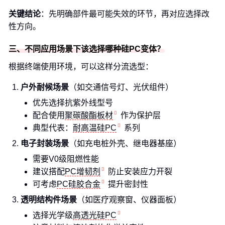
关键结论
：先明确部件最可能失效的环节，再对应选择改
性方向。
三、不同应用场景下该选择哪种硅PC变体？
根据终端使用环境，可以这样分流选型：
户外耐候场景
（如交通信号灯、光伏组件）
优先选择抗紫外线型号
配合使用
聚碳酸酯板材
作为保护层
典型代表：
耐高温硅PC
系列
电子封装场景
（如充电桩外壳、继电器基座）
需要V0级阻燃性能
建议搭配
PC增韧剂
防止安装应力开裂
可考虑
PC硅胶合金
提升密封性
透明结构件场景
（如医疗观察窗、仪器面板）
选择光学级
高透光硅PC