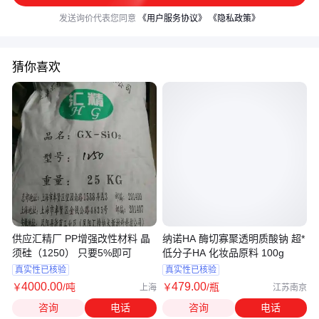
发送询价代表您同意
《用户服务协议》
《隐私政策》
猜你喜欢
供应汇精厂 PP增强改性材料 晶
纳诺HA 酶切寡聚透明质酸钠 超*
须硅（1250） 只要5%即可
低分子HA 化妆品原料 100g
真实性已核验
真实性已核验
4000
.00
479
.00
￥
/吨
￥
/瓶
上海
江苏南京
咨询
电话
咨询
电话