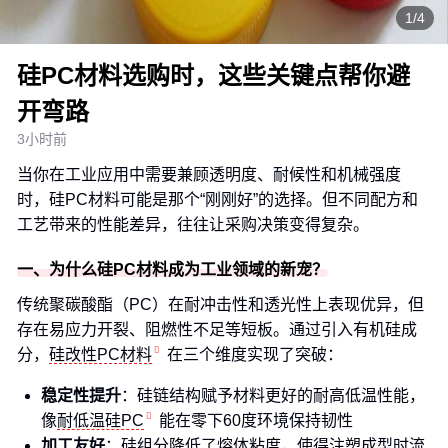
1/4
硅PC材料选购时，这些关键点帮你避
开弯路
3小时前
当你在工业应用中需要兼顾透明度、耐候性和机械强度
时，硅PC材料可能是那个“刚刚好”的选择。但不同配方和
工艺带来的性能差异，往往让采购决策变得复杂。
一、为什么硅PC材料成为工业领域的新宠？
传统聚碳酸酯（PC）在耐冲击性和透光性上表现优异，但
存在易应力开裂、阻燃性不足等短板。通过引入有机硅成
分，
硅改性PC材料
在三个维度实现了突破：
稳定性提升
：硅链结构赋予材料更好的耐高低温性能，
像
耐低温硅PC
能在零下60度环境保持韧性
加工友好
：硅组分降低了熔体粘度，使得注塑成型时流