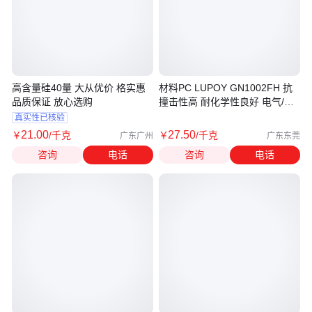
高含量硅40量 大从优价 格实惠
材料PC LUPOY GN1002FH 抗
品质保证 放心选购
撞击性高 耐化学性良好 电气/电
子应用领域
真实性已核验
21
.00
27
.50
￥
/千克
￥
/千克
广东广州
广东东莞
咨询
电话
咨询
电话