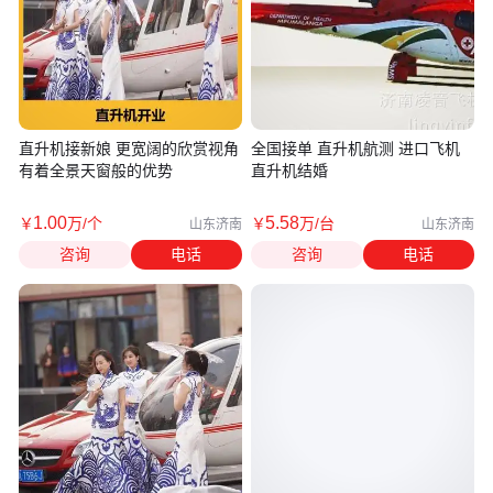
直升机接新娘 更宽阔的欣赏视角
全国接单 直升机航测 进口飞机
有着全景天窗般的优势
直升机结婚
1
.00
5
.58
￥
万
/个
￥
万
/台
山东济南
山东济南
咨询
电话
咨询
电话