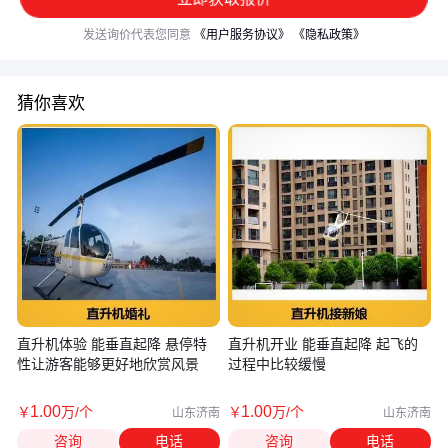
发送询价代表您同意
《用户服务协议》
《隐私政策》
猜你喜欢
直升机体验 能垂直起降 悬停特
直升机开业 能垂直起降 起飞的
性让游客能够更好地欣赏风景
过程中比较缓慢
1
.00
1
.00
￥
万
/个
￥
万
/个
山东济南
山东济南
咨询
电话
咨询
电话