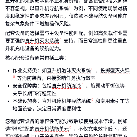
直升机的采购成本远不止机身价格，配套设备的投入同样
不容忽视。以
直升机导航系统
为例，不同使用场景对精
度和稳定性的要求差异明显，仅依赖基础导航设备可能在
复杂气象条件下增加操作风险。
配套设备的选择需与主设备性能匹配，例如高负载作业需
要更强的
直升机灭火系统
支持，而日常巡检则更注重直
升机充电设备的续航能力。
核心配套设备通常包括三类：
作业支持类：如
直升机泡沫灭火系统
、
投掷型灭火弹
等消防装备，直接影响任务执行效率
安全保障类：包括
直升机防冻液
、旋翼动平衡仪等，
关乎长期飞行稳定性
基础设施类：
直升机停机坪导航系统
和专用牵引车等
地面设备，决定日常调度便利性
忽视配套设备的兼容性可能导致后续使用成本倍增。例如
选择非适配的
直升机储能单元
，不仅充电效率低下，还
可能影响机上电子设备寿命。建议在采购阶段就将配套方