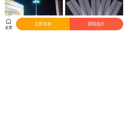
立即咨询
获取底价
主页
型号齐全 万宁私人飞机4s店 私
批发PP聚丙烯高温菌种袋 香菇
人飞机 直升机航测
制种袋 木耳制种透明栽培袋各种
规格
真实性已核验
5
.64
0
.11
￥
万
/台
￥
/个
山东济南
云南昭通
咨询
电话
咨询
电话