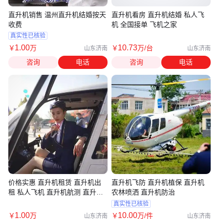
直升机销售 温州直升机结婚按天
直升机看房 直升机结婚 私人飞
收费
机 全国接单 飞机之家
真实性已核验
1
.00
10
.73
￥
万
￥
万
/台
山东济南
山东济南
咨询
电话
咨询
电话
价格实惠 直升机租赁 直升机出
直升机飞防 直升机植保 直升机
租 私人飞机 直升机航测 直升机
农林喷洒 直升机防治
婚礼
真实性已核验
1
.00
10
.00
￥
万
￥
万
/件
山东济南
山东济南