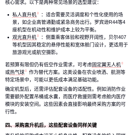
核心需求。以下是两种常见场景的选型建议：
私人直升机
：适合需要灵活调度和个性化使用的场
景，如企业高管通勤或紧急商务出行。罗宾逊R44等4
座机型在机动性和维护成本上较为平衡。
观光直升机
：侧重乘客体验和视野开阔性，贝尔407
等机型因其稳定的悬停性能和宽体舱门设计，更适用于
旅游观光或航空摄影。
若预算有限但仍有低空作业需求，可考虑
固定翼无人机
或
热气球
作为替代方案。这类设备在农业喷洒、航测等
特定场景中，可能以更低成本满足基础功能。
确定机型后，还需评估配套设备的适配性。例如消防作业
需要额外配置吊桶或水囊，而医疗救援则需考虑舱内医疗
模块的安装空间。这些因素会直接影响最终采购方案的可
行性。
四、采购直升机后，这些配套设备同样关键