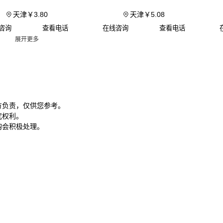
冷缩
天津
￥
3
.80
天津
￥
5
.08
固定件：
角驰型彩钢瓦支架
和防风夹能增强屋面抗风性，比单
咨询
查看电话
在线咨询
查看电话
展开更多
丝数量更有效
吊装工具：
真空吸盘吊具
可避免板材搬运时的折痕损伤，尤其
度屋面施工
配套产品的选择标准应跟随主材参数。例如760型彩钢瓦需搭配
防风夹，而厚度超过0.5mm的板材建议使用
不锈钢彩钢瓦螺丝
以
方负责，仅供您参考。
究权利。
腐蚀。
购会积极处理。
五、这些维护动作能让彩钢板多用5年
彩钢板最易在接缝和切口处开始锈蚀。雨季前用
彩钢瓦清洗剂
清
化学污染物，能延缓涂层老化。对于已出现的锈点，
铁锈转化剂
关于我们
友情链接
磨更保护基材。
平台声明
爱企查
定期检查时重点关注三个部位：
产品百科
加盟星