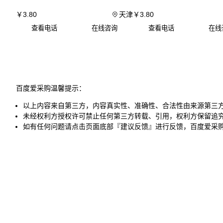
￥
3
.80
天津
￥
3
.80
查看电话
在线咨询
查看电话
在线
百度爱采购温馨提示：
以上内容来自第三方，内容真实性、准确性、合法性由来源第三
未经权利方授权许可禁止任何第三方转载、引用，权利方保留追
如有任何问题请点击页面底部『建议反馈』进行反馈，百度爱采
买家指南
卖家指南
平台规则
功能介绍
入驻流程
准入规则
常见问题
申请入驻
工业品行业标准