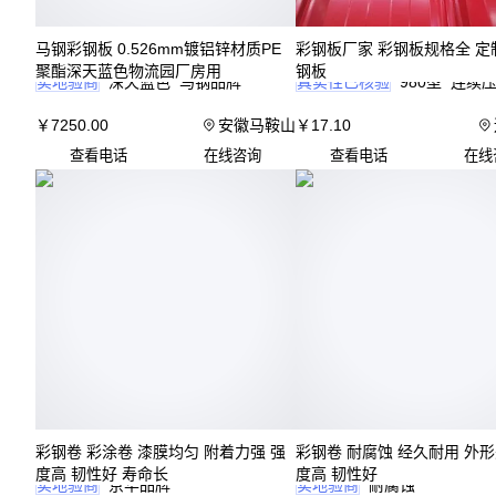
马钢彩钢板 0.526mm镀铝锌材质PE
彩钢板厂家 彩钢板规格全 定
聚酯深天蓝色物流园厂房用
钢板
实地验商
深天蓝色
马钢品牌
真实性已核验
980型
连续
￥
7250
.00
安徽马鞍山
￥
17
.10
查看电话
在线咨询
查看电话
在线
彩钢卷 彩涂卷 漆膜均匀 附着力强 强
彩钢卷 耐腐蚀 经久耐用 外形
度高 韧性好 寿命长
度高 韧性好
实地验商
京华品牌
实地验商
耐腐蚀