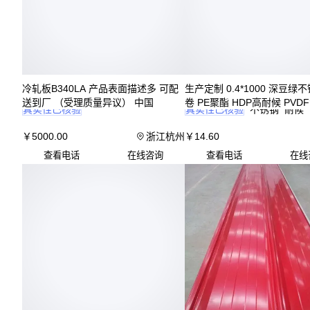
冷轧板B340LA 产品表面描述多 可配
生产定制 0.4*1000 深豆绿
送到厂 （受理质量异议） 中国
卷 PE聚酯 HDP高耐候 PVD
真实性已核验
真实性已核验
不锈钢
耐候
￥
5000
.00
浙江杭州
￥
14
.60
查看电话
在线咨询
查看电话
在线