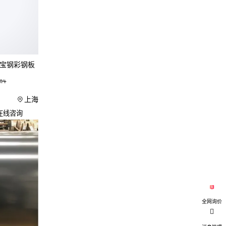
业厂房更
碱性能突
色宝钢彩钢板
彩钢板
或
牌
上海
在线咨询
与涂层工
膜，适合
板是常见
全网询价
效果