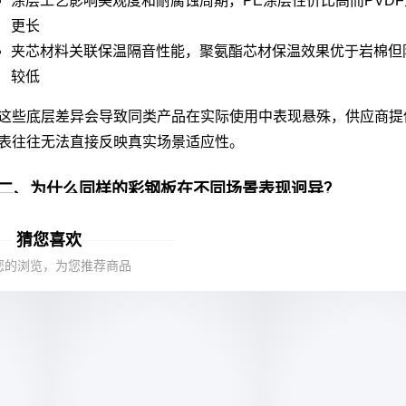
涂层工艺影响美观度和耐腐蚀周期，PE涂层性价比高而PVD
更长
夹芯材料关联保温隔音性能，聚氨酯芯材保温效果优于岩棉但
较低
这些底层差异会导致同类产品在实际使用中表现悬殊，供应商提
表往往无法直接反映真实场景适应性。
二、为什么同样的彩钢板在不同场景表现迥异？
工业厂房与临时围挡对彩钢板的核心需求完全不同：
猜您喜欢
厂房屋面需要兼顾承重和耐腐蚀，基板厚度和涂层耐候性是关
您的浏览，为您推荐商品
施工围挡更注重快速拆装和抗风性能，这时
彩钢围挡板
的轻量
重要
洁净车间则要求板材无尘脱落，需要
彩钢净化板
的特殊表面处
供应商的产品线覆盖广度往往暗示其技术储备深度，能针对性提
决方案的厂商更值得优先考虑。