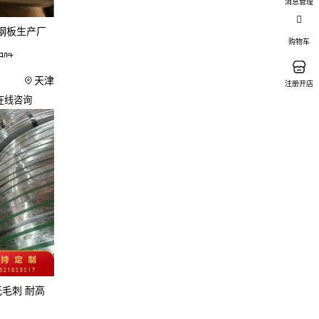
消息管理
锌彩钢
特别关注
钢板生产厂
购物车
层产品更
品牌
天津
提供的材质
注册开店
在线咨询
板厚度的差
容性——
选择不
压大的区
无毛刺 耐高
材的热胀