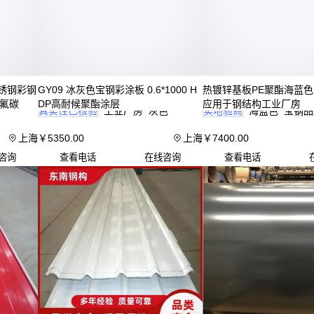
三、如何根据项目需求匹配彩钢板类型？
彩钢板选型的核心在于平衡预算、耐久性和美观度三大维度。工
看重结构强度和耐腐蚀性，此时
镀铝锌彩钢板
因镀层致密、抗酸
不锈钢彩钢
GY09 冰灰色宝钢彩涂板 0.6*1000 H
热镀锌基板PE聚酯海蓝
出成为首选；而临时设施可能优先考虑轻量化和快速安装，
压型
F氟碳
DP高耐候聚酯涂层
应用于钢结构工业厂房
真实性已核验
工业厂房
灰色
实地验商
海蓝色
宝钢品
夹芯板更为适用。
上海
￥
5350
.00
上海
￥
7400
.00
关键判断逻辑在于：
咨询
查看电话
在线咨询
查看电话
预算敏感项目：可选用基础款
彩涂钢板
，但需注意其镀层厚度
艺直接影响使用寿命
高腐蚀环境：镀铝锌彩钢板的铝锌合金层能形成更稳定的保护
化工厂、沿海地区
防火要求：需确认芯材防火等级，
阻燃PVC复合瓦
或岩棉夹芯
方案
美观需求：
隐钉外墙彩钢板
或
彩石金属瓦
能实现更整洁的立面