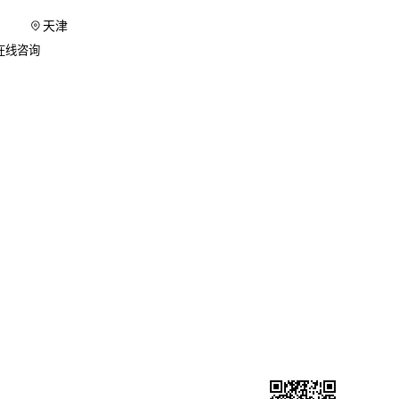
天津
纯增加螺
在线咨询
适合大跨
对应型号的
防电化学
除积尘和
比直接打
公众号（百度爱采购）