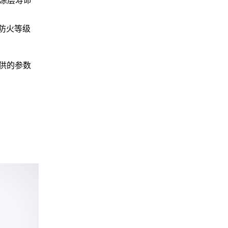
F涂层寿命
防火等级
供的参数
键
化设计更
理工艺
供场景解