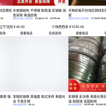
以仓储建筑为例，既要考虑屋面承重（选择抗压强度更高的镀铝
板），又需关注檩条间距对板材厚度的影响。而畜牧养殖场则需
制瓦楞彩
东南钢结构 不锈钢 耐高温 彩钢板 批
天物彩板开封地区网纹彩
耐氨气性能，普通彩钢板易被腐蚀，
耐氨气PVC波浪板
或特殊涂
发采购 保温防锈
家
压型
真实性已核验
白蓝红灰
耐高温
真实性已核验
天物彩板
为可靠。
辽宁沈阳
￥
48
.00
陕西西安
￥
5230
.00
实际选型时建议先明确项目最关键的2-3项需求，再对比供应商
咨询
查看电话
在线咨询
查看电话
证明和检测报告。例如同样标称'镀铝锌'的产品，镀层克重和基
异会导致实际使用寿命差别明显。
选型决策不能止步于主材，接下来需要同步考虑配套连接件的兼
这直接关系到安装质量和后期维护成本。
四、主材之外，这些配套直接影响安装效果
彩钢板安装后常出现接缝渗漏或螺丝松动问题，根源往往在配套
当。密封胶的耐候性不足会导致接缝开裂，而普通自攻螺丝在风
域容易松脱。
关键配套需匹配主材特性：
美观 强
宝钢彩钢卷 高强度 款式多样 表面光
彩钢卷 彩涂卷 表面光滑
洁 不易生锈
温 耐腐蚀 坚固耐用
实地验商
款式
实地验商
耐高温
耐腐蚀
密封胶：优先选彩钢瓦专用密封胶，其弹性模量更适应金属板