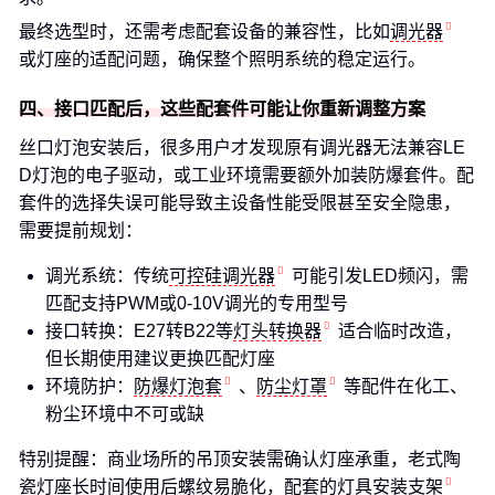
最终选型时，还需考虑配套设备的兼容性，比如
调光器
或灯座的适配问题，确保整个照明系统的稳定运行。
四、接口匹配后，这些配套件可能让你重新调整方案
丝口灯泡安装后，很多用户才发现原有调光器无法兼容LE
D灯泡的电子驱动，或工业环境需要额外加装防爆套件。配
套件的选择失误可能导致主设备性能受限甚至安全隐患，
需要提前规划：
调光系统：传统
可控硅调光器
可能引发LED频闪，需
匹配支持PWM或0-10V调光的专用型号
接口转换：E27转B22等
灯头转换器
适合临时改造，
但长期使用建议更换匹配灯座
环境防护：
防爆灯泡套
、
防尘灯罩
等配件在化工、
粉尘环境中不可或缺
特别提醒：商业场所的吊顶安装需确认灯座承重，老式陶
瓷灯座长时间使用后螺纹易脆化，配套的
灯具安装支架