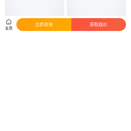
立即咨询
获取底价
主页
LED钨丝灯泡 螺口仿古白炽灯 进
FSL佛山照明led灯泡节能灯泡螺
丰灯饰玉石灯云石吊灯光源
口光源E27日光色10W柱形
6500K亮霸
真实性已核验
真实性已核验
15
.00
10
.80
￥
/个
￥
/件
广东中山
上海
咨询
电话
咨询
电话
电冰箱灯泡e14小螺口冷藏室
抽油烟机灯泡E14小螺口15W白