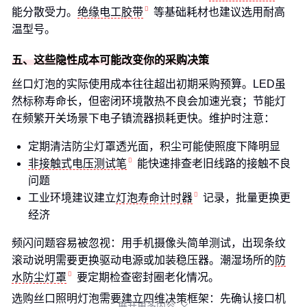
能分散受力。
绝缘电工胶带
等基础耗材也建议选用耐高
温型号。
五、这些隐性成本可能改变你的采购决策
丝口灯泡的实际使用成本往往超出初期采购预算。LED虽
然标称寿命长，但密闭环境散热不良会加速光衰；节能灯
在频繁开关场景下电子镇流器损耗更快。维护时注意：
定期清洁防尘灯罩透光面，积尘可能使照度下降明显
非接触式电压测试笔
能快速排查老旧线路的接触不良
问题
工业环境建议建立
灯泡寿命计时器
记录，批量更换更
经济
频闪问题容易被忽视：用手机摄像头简单测试，出现条纹
滚动说明需要更换驱动电源或加装稳压器。潮湿场所的
防
水防尘灯罩
要定期检查密封圈老化情况。
选购丝口照明灯泡需要建立四维决策框架：先确认接口机
展开更多内容
