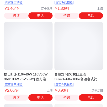
明
真实性已核验
真实性已核验
1
.40
1
.80
￥
/个
￥
/只
辽宁沈阳
上海
咨询
电话
咨询
电话
螺口灯泡110V40W 110V60W
白炽灯泡DC螺口直流
36V100W 75V50W车底灯泡 机
36v40w60w100w普通老式钨丝
车灯泡 白炽灯
灯泡车床照明测试
真实性已核验
真实性已核验
2
.00
0
.90
￥
/只
￥
/个
上海
辽宁沈阳
咨询
电话
咨询
电话