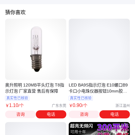
猜你喜欢
奥升照明 120MB平头灯泡 T8指
LED BA9S指示灯泡 E10螺口B9
示灯泡 厂家直营 售后有保障
卡口小电珠仪器按钮10mm胶头
信号灯珠
真实性已核验
真实性已核验
1
.10
0
.90
￥
/个
￥
/个
广东东莞
浙江温州
咨询
电话
咨询
电话