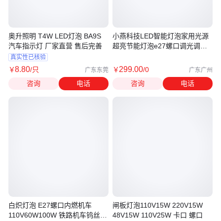
奥升照明 T4W LED灯泡 BA9S
小燕科技LED智能灯泡家用光源
汽车指示灯 厂家直营 售后完善
超亮节能灯泡e27螺口调光调色
球泡灯
真实性已核验
8
.80
299
.00
￥
/只
￥
/0
广东东莞
广东广州
咨询
电话
咨询
电话
白炽灯泡 E27螺口内燃机车
闸板灯泡110V15W 220V15W
110V60W100W 铁路机车钨丝照
48V15W 110V25W 卡口 螺口