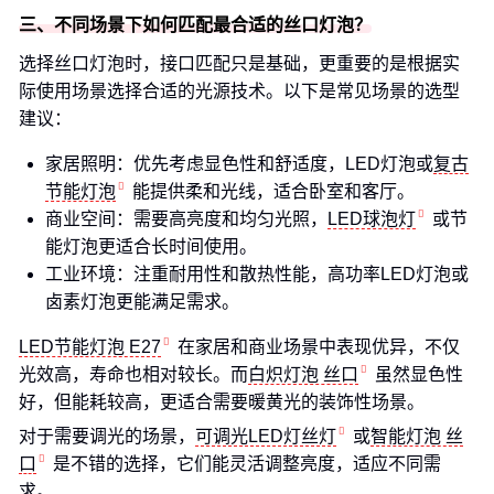
三、不同场景下如何匹配最合适的丝口灯泡？
选择丝口灯泡时，接口匹配只是基础，更重要的是根据实
际使用场景选择合适的光源技术。以下是常见场景的选型
建议：
家居照明：优先考虑显色性和舒适度，LED灯泡或
复古
节能灯泡
能提供柔和光线，适合卧室和客厅。
商业空间：需要高亮度和均匀光照，
LED球泡灯
或节
能灯泡更适合长时间使用。
工业环境：注重耐用性和散热性能，高功率LED灯泡或
卤素灯泡更能满足需求。
LED节能灯泡 E27
在家居和商业场景中表现优异，不仅
光效高，寿命也相对较长。而
白炽灯泡 丝口
虽然显色性
好，但能耗较高，更适合需要暖黄光的装饰性场景。
对于需要调光的场景，
可调光LED灯丝灯
或
智能灯泡 丝
口
是不错的选择，它们能灵活调整亮度，适应不同需
求。