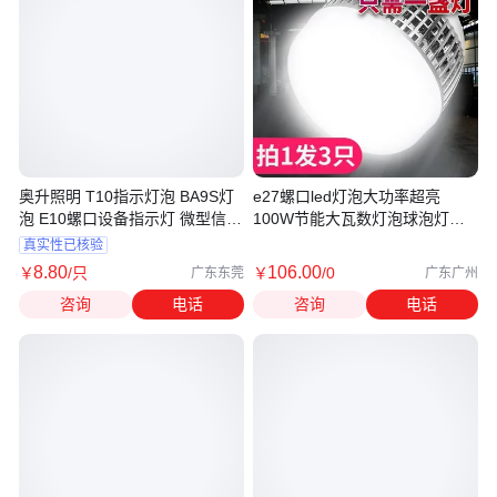
奥升照明 T10指示灯泡 BA9S灯
e27螺口led灯泡大功率超亮
泡 E10螺口设备指示灯 微型信号
100W节能大瓦数灯泡球泡灯
灯
200W螺旋型
真实性已核验
8
.80
106
.00
￥
/只
￥
/0
广东东莞
广东广州
咨询
电话
咨询
电话