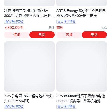
利锋 按需定制 值得信赖 48V
ARTS Energy 50g不可充电锂电
300Ah 足额容量不虚标 高压锂电
池 标称容量400V出厂电压
池
真实性已核验
真实性已核验
800
.00
￥
/件
面议
天津
北京
咨询
电话
咨询
电话
7.2V手电筒18650锂电池3.7v尖
3.7v 850mah锂离子聚合物电池
头1800mAh喷码
803035 喷雾器、香薰机电池
真实性已核验
真实性已核验