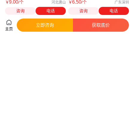
9
.00
6
.50
￥
/个
￥
/个
河北唐山
广东深圳
咨询
电话
咨询
电话
立即咨询
获取底价
主页
TROJAN邱健蓄电池T-125洗地
超薄锂聚合物电池 303048
机升降平台设备电池6V240AH
450mah 3.7V 洁面仪净水器
真实性已核验
真实性已核验
1300
.00
5
.50
￥
/只
￥
/个
北京
广东深圳
咨询
电话
咨询
电话