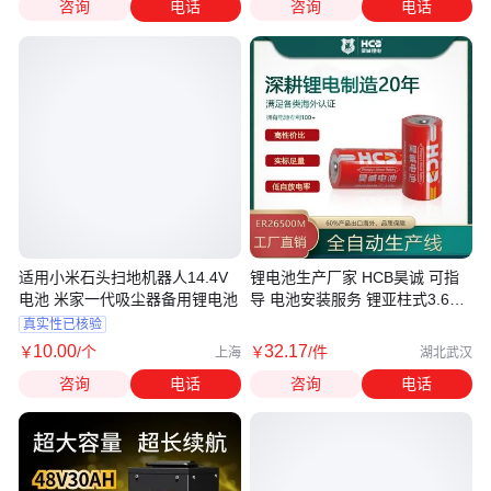
咨询
电话
咨询
电话
适用小米石头扫地机器人14.4V
锂电池生产厂家 HCB昊诚 可指
电池 米家一代吸尘器备用锂电池
导 电池安装服务 锂亚柱式3.6V
大容量
真实性已核验
10
.00
32
.17
￥
/个
￥
/件
上海
湖北武汉
咨询
电话
咨询
电话