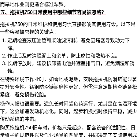
而旱地作业则更适合标准犁铧。
五、拖拉机750日常使用中哪些细节容易被忽略？
拖拉机750的日常维护和使用习惯直接影响其使用寿命。以下是
一些容易被忽视的关键点：
定期检查
液压油管
和
柴油滤清器
，避免因堵塞导致动力下
降。
作业后及时清理泥土和杂草，防止腐蚀和散热不良。
长期停放时，建议拆卸蓄电池并遮盖排气口，避免潮湿和锈
蚀。
在特殊环境下作业时，如雪地或泥地，安装
拖拉机防滑链
能显著
提升安全性。
锰钢防滑链
耐磨性更好，但需注意定期检查链条松
紧度，避免损伤轮胎。
操作习惯也很重要。避免长时间超负荷运行，尤其是在高温环境
下，这会加速发动机老化。同时，起步和换挡时保持平稳，减少
传动系统的冲击。
购买拖拉机750旧车时，价格只是起点。配套设备的适配性、日
常维护的规范性以及作业场景的匹配度，共同决定了实际使用成