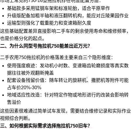
市场上常见的
750-16型拖拉机
存在明显配置分层：
基础款多采用锰钢车架和标准轮胎，适合平原旱作
升级版配备加粗半轴和液压翻转机构，能应对丘陵果园作业
运输型则强化了载重能力和变速箱耐久度
这些基础配置差异直接影响二手车的剩余使用寿命和维修频率，
也是价格分化的起点。
二、为什么同型号拖拉机750能差出近万元？
二手
农用750拖拉机
的价格落差主要来自三个隐形维度：
使用强度痕迹：发动机小时数、变速箱齿轮磨损度等真实数
据往往被外观翻新掩盖
配套设备残留价值：随车转让的
旋耕机
、撒肥机等附件可能
占车价20%-30%
地域适应性改造：针对特定作物或地形进行的改装会影响转
售溢价
这些因素很难通过简单试车发现，需要结合维修记录和实际作业
视频综合判断。
三、如何根据实际需求选择拖拉机750旧车？