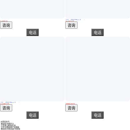
实地验厂
四轮拖拉机旋耕机 60/80马力四轮拖拉机 山地丘陵专用拖拉机
万年红504四轮拖拉机雷沃2004-5G四驱 出口农机大马力旋耕犁地机
￥
2000
.00
￥
2
.00
万
/台
山东济宁
山东潍坊
咨询
咨询
电话
电话
实地验厂
常力704大桥四轮拖拉机 水旱704两用打田机 2004柴油自动耕田机
东方红ME704-6农用拖拉机9寸单作用离合器 加大后桥差速锁悬浮座椅
￥
3
.98
万
/台
￥
9900
.00
/台
山东枣庄
山东济宁
咨询
咨询
电话
电话
大家还在问
拖拉机750指什么
江苏清江拖拉机750
江苏750拖拉机产地探秘
拖拉机540转还是750转快