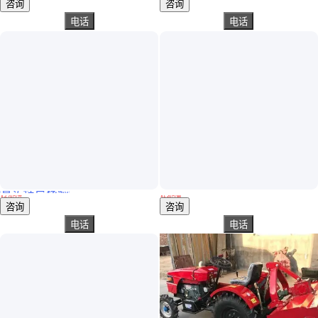
咨询
咨询
电话
电话
真实性已核验
道依茨法尔90马力140马力拖拉机 农用四轮旋耕机 作业速度快
全新东方红拖拉机 四驱高配大型水旱两用犁地旋耕机 源头工厂低油耗
￥
2
.70
万
/台
￥
1
.20
万
/辆
山东临沂
山东济宁
咨询
咨询
电话
电话