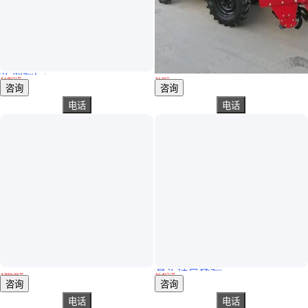
实地验厂
中国洛阳万年红1604拖拉机 果园大棚高配旋耕机 动力强劲犁田机
农用404四轮驱动拖拉机 旋耕起垄除草拖拉机 32马力四轮拖拉机
￥
1
.80
万
/台
￥
1
.10
万
山东济宁
山东济宁
咨询
咨询
电话
电话
真实性已核验
正品一拖东方红704轮式拖拉机国四电喷四驱70马力犁地机
道依茨法尔四驱轮式拖拉机 国四车型拖拉 机犁地机
￥
9000
.00
/台
￥
2
.30
万
/台
山东济宁
山东济南
咨询
咨询
电话
电话