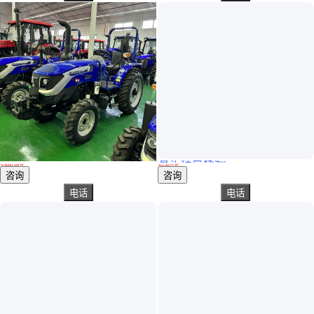
真实性已核验
新到货雷沃欧豹704振兴版高配置纯平底板操作台加强型后桥现货
道依茨法尔多用途拖拉机 大型农机 柴油电喷拖拉 机
￥
6000
.00
/台
￥
2
.30
万
/台
山东济宁
江苏连云港
咨询
咨询
电话
电话