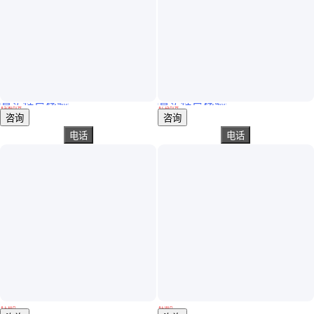
真实性已核验
真实性已核验
二手小型挖掘机久保田挖土多功能迷你2吨勾果园102030小微挖机
个人急售二手微型挖机洋马17/20型号小挖掘机多钱16/17微挖价-格
￥
5
.90
万
/台
￥
7
.15
万
/台
广西南宁
江西上饶
咨询
咨询
电话
电话
四驱拖拉机 404拖拉机图片 农用404四轮驱动拖拉机
四轮犁地拖拉机 504拖拉机价格 四驱液压升降拖拉机
￥
1
.10
万
￥
1
.00
万
山东济宁
山东济宁