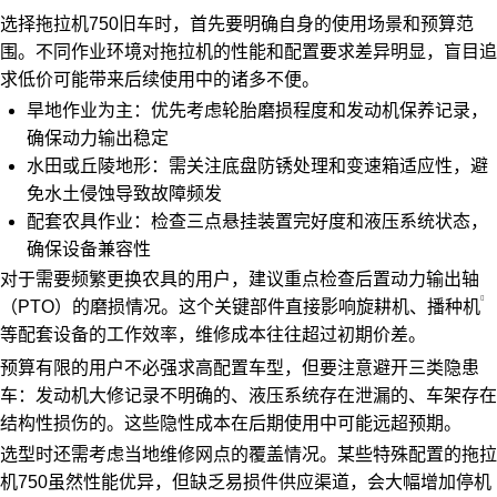
选择拖拉机750旧车时，首先要明确自身的使用场景和预算范
围。不同作业环境对拖拉机的性能和配置要求差异明显，盲目追
求低价可能带来后续使用中的诸多不便。
旱地作业为主：优先考虑轮胎磨损程度和发动机保养记录，
确保动力输出稳定
水田或丘陵地形：需关注底盘防锈处理和变速箱适应性，避
免水土侵蚀导致故障频发
配套农具作业：检查三点悬挂装置完好度和液压系统状态，
确保设备兼容性
对于需要频繁更换农具的用户，建议重点检查后置动力输出轴
（PTO）的磨损情况。这个关键部件直接影响旋耕机、
播种机
等配套设备的工作效率，维修成本往往超过初期价差。
预算有限的用户不必强求高配置车型，但要注意避开三类隐患
车：发动机大修记录不明确的、液压系统存在泄漏的、车架存在
结构性损伤的。这些隐性成本在后期使用中可能远超预期。
选型时还需考虑当地维修网点的覆盖情况。某些特殊配置的拖拉
机750虽然性能优异，但缺乏易损件供应渠道，会大幅增加停机