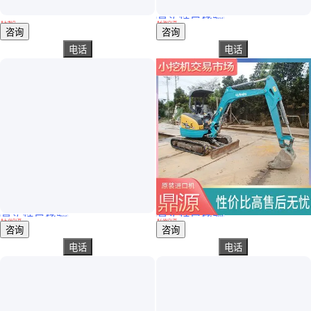
真实性已核验
404大马力多缸拖拉机 中拖四轮拖拉机玉米收割机 404拖拉机带补贴的价格
道依茨法尔四轮农用拖拉机 操纵灵活 油耗少 100马力水旱地两用
￥
1
.40
万
￥
2
.50
万
/台
山东济宁
浙江宁波
咨询
咨询
电话
电话
真实性已核验
真实性已核验
中拖高配置拖拉机 云南水田用驱动前桥 操作简单
小型挖掘机二手交易市场出售买卖平台久保田日立卡特10/16/18/22
￥
1
.70
万
/台
￥
7
.00
万
/台
云南昆明
广西柳州
咨询
咨询
电话
电话