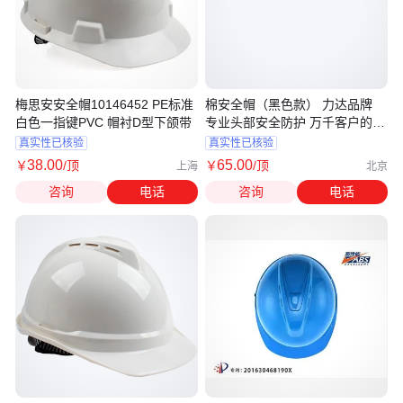
梅思安安全帽10146452 PE标准
棉安全帽（黑色款） 力达品牌
白色一指键PVC 帽衬D型下颌带
专业头部安全防护 万千客户的放
心之选
真实性已核验
真实性已核验
38
.00
65
.00
￥
/顶
￥
/顶
上海
北京
咨询
电话
咨询
电话