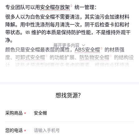
专业团队可以用
安全帽存放架
统一管理：
很多人以为白色安全帽不需要清洁，其实油污会加速材料
降解。用中性洗涤剂每月清洗一次，阴干后检查卡扣和衬
带状态。🧼 维护的本质是保持防护性能，不是维持外观干
净。
展开更多内容

颜色只是安全帽最表层的属性，
ABS安全帽
的材质强
度、
可卸式安全帽
的功能扩展、
防坠物安全帽
的结构设
计，这些才是选型时要优先考虑的要素。根据作业环境选
对型号，配套合理的维护方案，才能真正发挥防护作用。
想找货源？
采购商品
您的电话