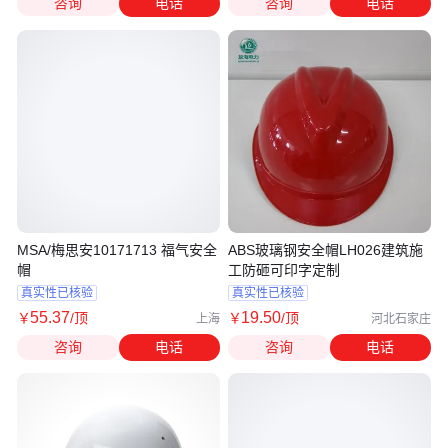
咨询
电话
咨询
电话
MSA/梅思安10171713 福气安全
ABS玻璃钢安全帽LH026建筑施
帽
工防砸可印字定制
真实性已核验
真实性已核验
55
.37
19
.50
￥
/顶
￥
/顶
上海
河北石家庄
咨询
电话
咨询
电话