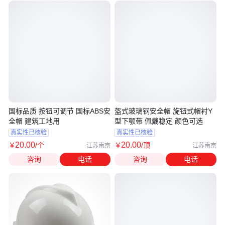
国标品质 按钮可调节 国标ABS安
盔式玻璃钢安全帽 旋钮式帽衬Y
全帽 建筑工地用
型下颚带 佩戴稳定 颜色可选
真实性已核验
真实性已核验
20
.00
20
.00
￥
/个
￥
/顶
江苏南京
江苏南京
咨询
电话
咨询
电话