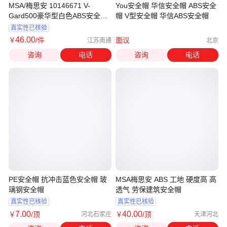
MSA/梅思安 10146671 V-
You安全帽 华信安全帽 ABS安全
Gard500豪华型白色ABS安全帽
帽 V型安全帽 华信ABS安全帽
安全帽
真实性已核验
46
.00
￥
/件
面议
江苏南通
北京
咨询
电话
咨询
电话
PE安全帽 抗冲击蓝色安全帽 玻
MSA梅思安 ABS 工地 硬度高 高
璃钢安全帽
透气 劳保建筑安全帽
真实性已核验
真实性已核验
7
.00
40
.00
￥
/顶
￥
/顶
河北石家庄
天津河北