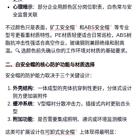
心理暗示
：部分企业用颜色区分岗位职责，白色常与安
全监督关联
不过颜色只是表面，
矿工安全帽
和
ABS安全帽
等专业
型号更看重材质特性。PE材质轻便适合日常巡检，ABS树
脂抗冲击性强适合高空作业，玻璃钢则兼顾绝缘和耐高
温。🔍 选颜色前先确认你的工作环境对材质的基础要求。
二、白安全帽的核心防护功能与材质选择
安全帽的防护能力取决于三个关键设计：
外壳结构
：一体成型的壳体抗穿刺性更好，分体式设计
则方便加装附件
缓冲系统
：V型帽衬分散冲击力，插接式内衬更贴合头
型
附加功能
：是否需要集成照明、通讯或环境监测模块
这类可扩展设计在
可卸式安全帽
上体现得最明显：