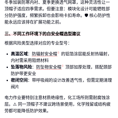
冬季加装防寒内衬、夏季更换透气网罩，这种灵活性让一
顶帽子适应四季需求。但要注意：模块化设计可能牺牲部
分防护强度，频繁拆卸也会影响卡扣寿命。🛡️ 核心防护性
能永远应该排在扩展功能之前。
三、不同工作环境下的白安全帽选型建议
根据风险类型选择对应的专业型号：
高温区域
：
防辐射安全帽
的铝箔涂层能反射热辐射，
内衬需采用阻燃材料
坠落物风险
：
防坠物安全帽
顶部加厚处理，搭配颈部
防护带更安全
密闭空间
：带呼吸阀的设计改善透气性，但需定期清理
阀片
电力作业要特别注意材质绝缘性，化工场所则需耐腐蚀涂
层。⚠️ 同一顶帽子不建议跨场景使用，化学残留或结构疲
劳都可能降低防护效果。