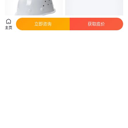
立即咨询
获取底价
主页
建筑工地安全帽电力电工绝缘
黑色安全帽_平绒卷沿防寒安全
abs白色领导帽子透气孔生产厂
帽_棉安全帽_棉安全帽使用期限
家
真实性已核验
真实性已核验
10
.00
50
.00
￥
/顶
￥
/件
云南昆明
河北石家庄
咨询
电话
咨询
电话