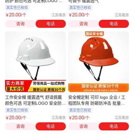
防护 颜色可选 可定制LOGO 建
可调节 缓震透气
筑工地用
真实性已核验
真实性已核验
20
.00
20
.00
￥
/个
￥
/个
江苏南京
江苏南京
咨询
电话
咨询
电话
工作安全帽 缓震透气 舒适佩戴
安全帽定制 可印 logo 企业 / 工
颜色可选 可定制LOGO 安全防护
程团队专用 防砸防冲击 批量订
用
购价优
真实性已核验
真实性已核验
20
.00
20
.00
￥
/个
￥
/个
江苏南京
江苏南京
咨询
电话
咨询
电话