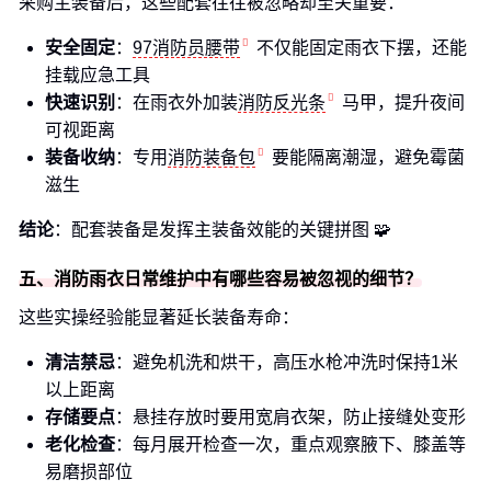
采购主装备后，这些配套往往被忽略却至关重要：
安全固定
：
97消防员腰带
不仅能固定雨衣下摆，还能
挂载应急工具
快速识别
：在雨衣外加装
消防反光条
马甲，提升夜间
可视距离
装备收纳
：专用
消防装备包
要能隔离潮湿，避免霉菌
滋生
结论
：配套装备是发挥主装备效能的关键拼图 🧩
五、消防雨衣日常维护中有哪些容易被忽视的细节？
这些实操经验能显著延长装备寿命：
清洁禁忌
：避免机洗和烘干，高压水枪冲洗时保持1米
以上距离
存储要点
：悬挂存放时要用宽肩衣架，防止接缝处变形
老化检查
：每月展开检查一次，重点观察腋下、膝盖等
易磨损部位