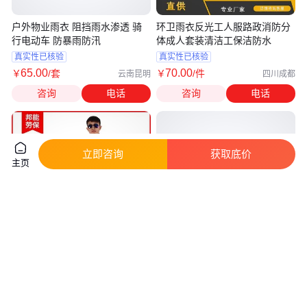
户外物业雨衣 阻挡雨水渗透 骑
环卫雨衣反光工人服路政消防分
行电动车 防暴雨防汛
体成人套装清洁工保洁防水
真实性已核验
真实性已核验
65
.00
70
.00
￥
/套
￥
/件
云南昆明
四川成都
咨询
电话
咨询
电话
立即咨询
获取底价
主页
长城牌男女成人雨衣雨裤分体套
高尔夫伞厂定制伞加大伞商务礼
装 摩托车电动车劳保
品伞工厂加印广告LOGO雨伞
真实性已核验