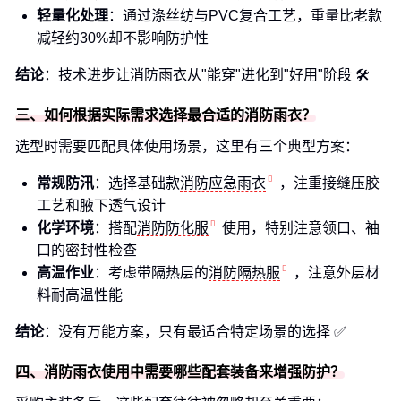
轻量化处理
：通过涤丝纺与PVC复合工艺，重量比老款
减轻约30%却不影响防护性
结论
：技术进步让消防雨衣从"能穿"进化到"好用"阶段 🛠️
三、如何根据实际需求选择最合适的消防雨衣？
选型时需要匹配具体使用场景，这里有三个典型方案：
常规防汛
：选择基础款
消防应急雨衣
，注重接缝压胶
工艺和腋下透气设计
化学环境
：搭配
消防防化服
使用，特别注意领口、袖
口的密封性检查
高温作业
：考虑带隔热层的
消防隔热服
，注意外层材
料耐高温性能
结论
：没有万能方案，只有最适合特定场景的选择 ✅
四、消防雨衣使用中需要哪些配套装备来增强防护？