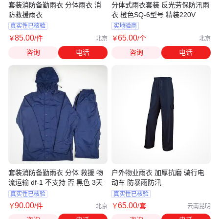
套装消防备勤雨衣 分体雨衣 消
分体式雨衣套装 反光劳保防汛雨
防救援雨衣
衣 橙色SQ-6型号 精装220V
真实性已核验
实地验商
85
.00
65
.00
￥
/件
￥
/个
北京
北京
咨询
电话
咨询
电话
套装消防备勤雨衣 分体 救援 物
户外物业雨衣 加厚抗磨 骑行电
流运输 df-1 不支持 否 黑色 3天
动车 防暴雨防汛
真实性已核验
真实性已核验
90
.00
65
.00
￥
/件
￥
/套
北京
云南昆明