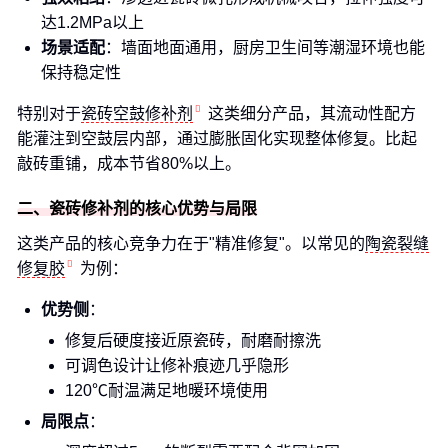
达1.2MPa以上
场景适配
：墙面地面通用，厨房卫生间等潮湿环境也能
保持稳定性
特别对于
瓷砖空鼓修补剂
这类细分产品，其流动性配方
能灌注到空鼓层内部，通过膨胀固化实现整体修复。比起
敲砖重铺，成本节省80%以上。
二、瓷砖修补剂的核心优势与局限
这类产品的核心竞争力在于"精准修复"。以常见的
陶瓷裂缝
修复胶
为例：
优势侧
：
修复后硬度接近原瓷砖，耐磨耐擦洗
可调色设计让修补痕迹几乎隐形
120℃耐温满足地暖环境使用
局限点
：