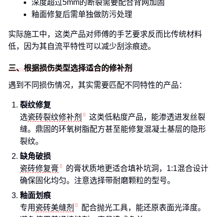
深度超过5mm的断裂需要配合背网加固
釉面修复后需单独做防污处理
实际施工中，这类产品对师傅的手艺要求反而比传统材料
低，因为其自流平特性可以减少刮涂痕迹。
三、根据损伤类型选择适合的修补剂
遇到不同损伤情况，其实需要匹配不同特性的产品：
裂纹修复
选
瓷砖裂纹修补剂
这类低粘度产品，能渗透进发丝裂
缝。鼎固的环氧树脂配方甚至能修复混凝土基层的隐形
裂纹。
缺角破损
瓷砖修复膏
的膏状质地更适合填补坑洞，1:1混合设计
确保固化均匀。注意选择带耐磨颗粒的型号。
釉面划痕
专用
瓷砖美缝剂
配合抛光工具，能还原表面光泽度。