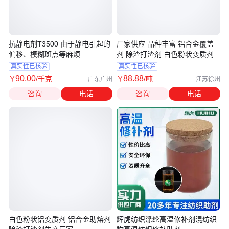
抗静电剂T3500 由于静电引起的
厂家供应 品种丰富 铝合金覆盖
偏移、模糊斑点等麻烦
剂 除渣打渣剂 白色粉状变质剂
真实性已核验
真实性已核验
90
.00
88
.88
￥
/千克
￥
/吨
广东广州
江苏徐州
咨询
电话
咨询
电话
白色粉状铝变质剂 铝合金助熔剂
辉虎纺织涤纶高温修补剂混纺织