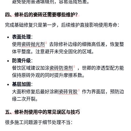
避免使用普通填缝剂，容易造成色差。
四、修补后的瓷砖还需要哪些维护？
完成基础修复只是第一步，后续维护直接影响使用寿命：
表面处理
：
使用
瓷砖抛光剂
去除修补边缘的细微高低差，恢复整
体平整度。注意避开未完全固化的区域。
防滑升级
：
餐饮区域建议加涂
瓷砖防滑剂
，世卿的渗透型配方能
保持原砖外观的同时提升摩擦系数。
基层加固
：
大面积修复后最好涂刷
瓷砖背胶
作为界面层，预防边
缘二次开裂。
五、修补剂使用中的常见误区与技巧
很多施工问题源于细节处理不当：