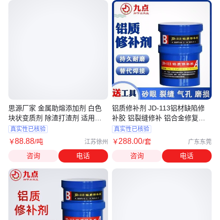
思源厂家 金属助熔添加剂 白色
铝质修补剂 JD-113铝材缺陷修
块状变质剂 除渣打渣剂 适用广
补胶 铝裂缝修补 铝合金修复剂
泛
批发
真实性已核验
真实性已核验
88
.88
288
.00
￥
/吨
￥
/套
江苏徐州
广东东莞
咨询
电话
咨询
电话