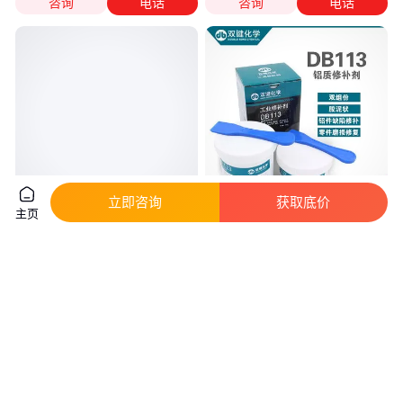
咨询
电话
咨询
电话
立即咨询
获取底价
主页
暖气片修补剂 裂缝砂眼堵漏专用
双键铝质修补剂DB113气孔砂眼
修补胶水 防水性能好不脱胶
裂纹磨损铝材耐高温防水修补铸
工胶
实地验商
真实性已核验
38
.05
70
.00
￥
/套
￥
/套
广东东莞
上海
咨询
电话
咨询
电话