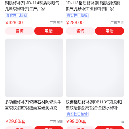
铜质修补剂 JD-114铜质砂眼气
JD-113铝质修补剂 铝质划伤磨
孔断裂修补剂生产厂家
损气孔砂眼工业修补剂厂家
真实性已核验
真实性已核验
328
.00
288
.00
￥
￥
广东东莞
广东东莞
咨询
电话
咨询
电话
多功能修补剂瓷砖石材陶瓷洗手
双键铝质修补剂DB113气孔砂眼
盆裂纹浴缸裂缝面盆破洞填充修
裂纹磨损铝材铝合金防水修补铸
复膏
工胶
真实性已核验
29
.80
99
.00
￥
/套
￥
/套
广东深圳
上海