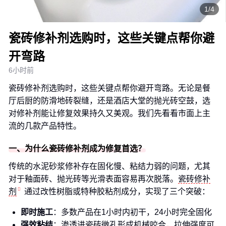
1/4
瓷砖修补剂选购时，这些关键点帮你避
开弯路
6小时前
瓷砖修补剂选购时，这些关键点帮你避开弯路。无论是餐
厅后厨的防滑地砖裂缝，还是酒店大堂的抛光砖空鼓，选
对修补剂能让修复效果持久又美观。我们先看看市面上主
流的几款产品特性。
一、为什么瓷砖修补剂成为修复首选？
传统的水泥砂浆修补存在固化慢、粘结力弱的问题，尤其
对于釉面砖、抛光砖等光滑表面容易再次脱落。
瓷砖修补
剂
通过改性树脂或特种胶粘剂成分，实现了三个突破：
即时施工
：多数产品在1小时内初干，24小时完全固化
强效粘结
：渗透进瓷砖微孔形成机械咬合，拉伸强度可