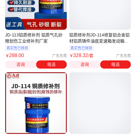
JD-113铝质修补剂 铝质气孔砂
铝质修补剂JD-114修复铝合金铝
眼划伤工业修补剂厂家
材铝质铸件油底变速箱发动箱修
补膏
真实性已核验
真实性已核验
288
.00
328
.32
￥
￥
/套
广东东莞
广东东莞
咨询
电话
咨询
电话