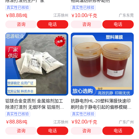
除渣打渣剂生产厂家
物高温纺织修补助剂
真实性已核验
真实性已核验
88
.88
10
.00
￥
/吨
￥
/千克
江苏徐州
广东东莞
咨询
电话
咨询
电话
铝镁合金变质剂 金属熔剂加工
抗静电剂HL-20塑料薄膜快速印
除渣打渣剂 无烟环保 铝熔剂生
刷时由于静电引起的偏移模糊斑
产厂家
点等
真实性已核验
真实性已核验
88
.88
92
.00
￥
/吨
￥
/千克
江苏徐州
广东广州
咨询
电话
咨询
电话