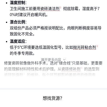
湿度控制
：
卫生间施工前要用
瓷砖清洁剂
彻底除霉，湿度高于7
0%时建议开启暖风机。
混合比例
：
双组份产品必须严格按说明配比，肉眼判断稠度容易导
致固化不完全。
温度适应
：
低于5℃环境要选低温固化型号，比如
抛光砖粘合剂
的冬季专用款。
展开更多内容

修复瓷砖就像做外科手术，选对"缝合线"只是基础，更重要
的是理解材料特性和术后护理。从
瓷砖修补剂
的选型到
瓷砖防滑剂
的维护，每个环节都影响着最终的使用寿
命。
想找货源？