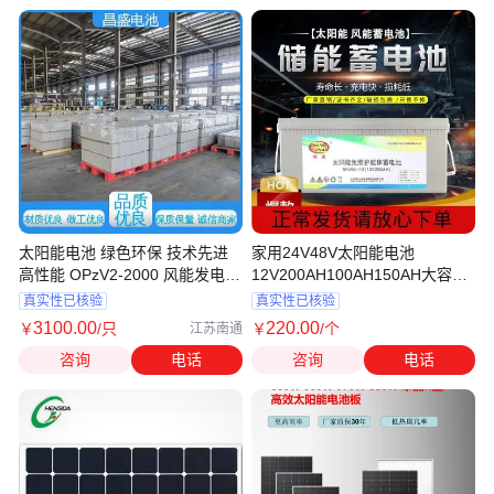
太阳能电池 绿色环保 技术先进
家用24V48V太阳能电池
高性能 OPzV2-2000 风能发电
12V200AH100AH150AH大容量
昌盛
免维护胶体蓄电瓶
真实性已核验
真实性已核验
3100
.00
220
.00
￥
/只
￥
/个
江苏南通
咨询
电话
咨询
电话