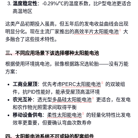
温度稳定性
：-0.29%/℃的温度系数，比P型电池更适合
高温地区
这类产品初期投入虽高，但五年后的发电收益曲线会出现
明显分化。现在主流厂家推出的
高效半片太阳能电池
大
多融合了这些技术特性。
三、不同应用场景下该选择哪种太阳能电池
根据使用环境挑电池，就像根据路况选轮胎——没有万能
方案：
工商业屋顶
：优先考虑
PERC太阳能电池
的双玻组
件，抗PID性能好，能承受屋顶高温环境
农光互补
：透光型
多晶硅太阳能电池
更适合，在发电
和农作物光照需求间取得平衡
移动设备供电
：
柔性太阳能电池
的轻量化特性比发电
效率更重要，但要确认弯曲次数寿命
四、太阳能电池系统不可或缺的配套组件