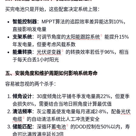
买完电池只是开始，这些配套决定系统上限：
智能控制器
：MPPT算法的追踪效率差异能达到10%，
直接影响发电量
支架系统
：可调节角度的
太阳能跟踪系统
能提升15%
年发电量，但要考虑风载系数
能量转换
：
光伏逆变器
的转换效率若低于96%，相当
于每天白丢1小时阳光
五、安装角度和维护周期如何影响系统寿命
容易被忽视的两个杀手：
倾角设计
：30度倾角比平铺冬季发电量高22%，但夏季
会损失8%，需要结合当地日照角度计算最优值
清洁频率
：灰尘覆盖使发电量每月递减2-8%，配备
光伏
电缆
的自动清洁系统比人工冲洗更安全
储能匹配
：深循环
蓄电池
的DOD控制在50%以内，寿
命可比满放满充延长3倍