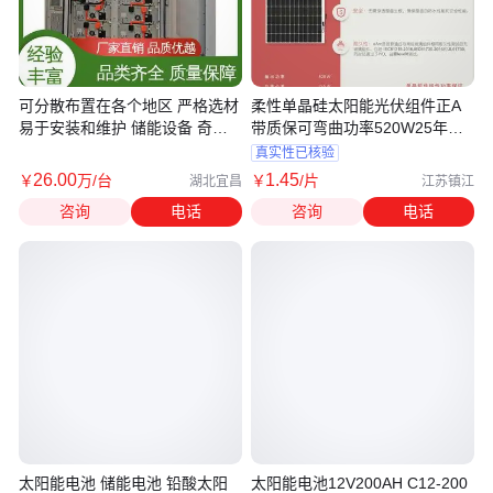
可分散布置在各个地区 严格选材
柔性单晶硅太阳能光伏组件正A
易于安装和维护 储能设备 奇际
带质保可弯曲功率520W25年功
智能
率质保
真实性已核验
26
.00
1
.45
￥
万
/台
￥
/片
湖北宜昌
江苏镇江
咨询
电话
咨询
电话
太阳能电池 储能电池 铅酸太阳
太阳能电池12V200AH C12-200