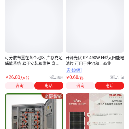
可分散布置在各个地区 库存充足
开源光伏 KY-490W N型太阳能电
储能系统 易于安装和维护 奇际
池片 可用于住宅和工商业
智能
实地验商
26
.00
0
.68
￥
万
/台
￥
/瓦
浙江温州
浙江宁波
咨询
电话
咨询
电话