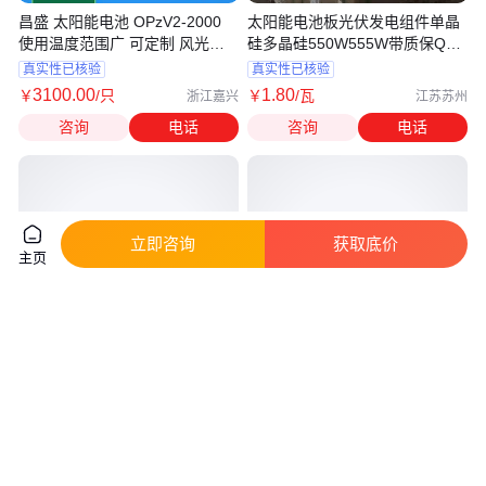
昌盛 太阳能电池 OPzV2-2000
太阳能电池板光伏发电组件单晶
使用温度范围广 可定制 风光互
硅多晶硅550W555W带质保Q1A
补并网
级
真实性已核验
真实性已核验
3100
.00
1
.80
￥
/只
￥
/瓦
浙江嘉兴
江苏苏州
咨询
电话
咨询
电话
立即咨询
获取底价
主页
天合光能 家庭小型太阳能电池组
光伏发电组件 单晶太阳能电池板
件 民用光伏发电板
规格齐全 伍征新能源
真实性已核验
真实性已核验
0
.69
1
.62
￥
/瓦
￥
/瓦
江苏常州
江苏苏州