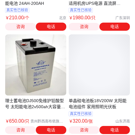
能电池 24AH-200AH
适用机房UPS电源 直流屏
12V100AH 120AH
真实性已核验
真实性已核验
210
.00
1980
.00
￥
/个
￥
/只
北京
广东深圳
咨询
电话
咨询
电话
理士蓄电池DJ500免维护铅酸型
单晶硅电池板18V200W 太阳能
号 太阳能电池2v500ah大容量储
电池组件 家用照明光伏板
能通用
真实性已核验
650
.00
320
.00
￥
/只
￥
/张
贵州黔西南布依族苗
山东济南
族自治州
咨询
电话
咨询
电话