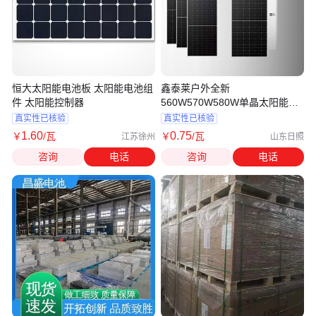
恒大太阳能电池板 太阳能电池组
鑫泰莱户外全新
件 太阳能控制器
560W570W580W单晶太阳能电
池板 家用太阳能发电
真实性已核验
真实性已核验
1
.60
0
.75
￥
/瓦
￥
/瓦
江苏徐州
山东日照
咨询
电话
咨询
电话