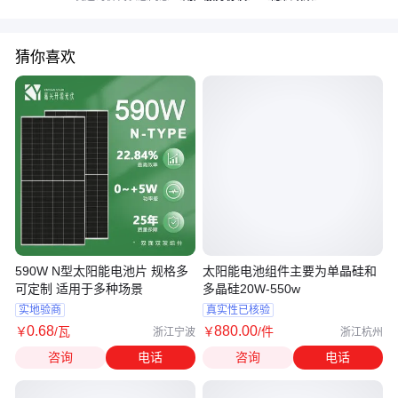
猜你喜欢
590W N型太阳能电池片 规格多
太阳能电池组件主要为单晶硅和
可定制 适用于多种场景
多晶硅20W-550w
实地验商
真实性已核验
0
.68
880
.00
￥
/瓦
￥
/件
浙江宁波
浙江杭州
咨询
电话
咨询
电话