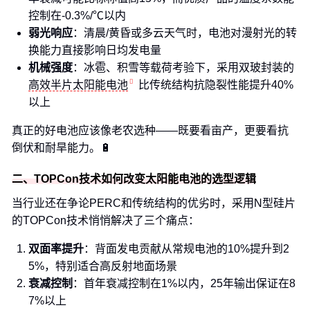
控制在-0.3%/℃以内
弱光响应
：清晨/黄昏或多云天气时，电池对漫射光的转
换能力直接影响日均发电量
机械强度
：冰雹、积雪等载荷考验下，采用双玻封装的
高效半片太阳能电池
比传统结构抗隐裂性能提升40%
以上
真正的好电池应该像老农选种——既要看亩产，更要看抗
倒伏和耐旱能力。🔋
二、TOPCon技术如何改变太阳能电池的选型逻辑
当行业还在争论PERC和传统结构的优劣时，采用N型硅片
的TOPCon技术悄悄解决了三个痛点：
双面率提升
：背面发电贡献从常规电池的10%提升到2
5%，特别适合高反射地面场景
衰减控制
：首年衰减控制在1%以内，25年输出保证在8
7%以上