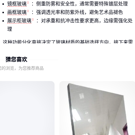
镜框玻璃
：侧重防雾和安全性，通常需要特殊镀层处理
画框玻璃
：强调透光率和防紫外线，避免艺术品褪色
展示柜玻璃
：对承重和抗冲击性要求更高，边缘需强化处
理
这种功能分化直接决定了玻璃材质的基础选择方向，接下来需
要更深入考察具体参数。
猜您喜欢
二、为什么玻璃厚度不能只看外观需求？
您的浏览，为您推荐商品
厚度是玻璃框最容易被低估的参数，它直接影响三个关键使用
维度：
安全性：面积越大的玻璃框需要越厚的玻璃来抵抗意外冲击
平整度：超薄玻璃在温湿度变化时更容易出现波浪形变形
使用寿命：长期承重的展示类玻璃框需要足够厚度避免微裂
纹扩展