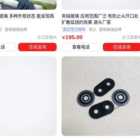
好，但成本也相对较高。
玻璃 多种外观状态 能呈现高
夹绢玻璃 应用范围广泛 有防止从开口处
展示柜玻璃的选型需结合承重和功能性需求。弧形或异形玻璃
扩散延烧的效果 源头厂家
适合高端展示场景，但需要定制加工；中空玻璃则适合需要保
验
富格玻璃品牌
真实性已核验
防止
富格玻璃品牌
温或防雾的冷藏展示柜。如果展示物品较重，建议选择厚度更
195
.00
江苏常州
江苏常
￥
大的钢化玻璃，并搭配稳固的金属框架。
电话
在线咨询
查看电话
在线咨询
最后，不要忽略配套配件的适配性。例如，镜框玻璃需要匹配
相应的挂钩或支架，而展示柜玻璃可能需要
防爆膜
或密封胶
条来增强安全性。这些细节往往决定了玻璃框的长期使用效
果。
四、容易被忽视的玻璃框配套设备
选购玻璃框后，许多用户常忽略配套设备的重要性，导致安装
不稳或后期维护困难。
悬挂系统：不同重量的玻璃框需要匹配相应承重能力的
画框
悬挂线或
相框支架
，避免因超重导致脱落