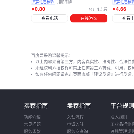
真实性已核验
旭鹏品牌
真实性已核
0
.80
4
.66
广东东莞
￥
￥
查看电话
在线咨询
查看
百度爱采购温馨提示：
以上内容来自第三方，内容真实性、准确性、合法性
未经权利方授权许可禁止任何第三方转载、引用，权
如有任何问题请点击页面底部『建议反馈』进行反馈
买家指南
卖家指南
平台规
功能介绍
入驻流程
准入规则
常见问题
申请入驻
工业品行业
服务条款
服务商查询
违规管理规