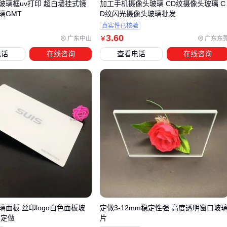
玻璃框uv打印 超白墙挂式镜
加工手机摄像头玻璃 CD纹摄像头玻璃 C
璃GMT
D纹闪光摄像头玻璃批发
固定配件：浴室或楼梯等特殊场景需使用防水防锈的
玻璃固
真实性已核验
定夹
，普通无痕挂钩难以应对潮湿环境
3
.60
广东中山
广东东
￥
防护材料：大面积玻璃框建议加贴防爆膜，既不影响透光性
电话
在线咨询
查看电话
在线咨询
又能降低破碎风险
商业展示场景还需考虑照明配套。嵌入式
展示柜LED灯带
不
仅能突出展品，其低发热特性也避免长期照射导致玻璃框变
形。选择时需注意灯具的显色指数，避免失真。
五、玻璃框长期使用的三个关键细节
日常清洁应避免使用含研磨剂的
玻璃清洁剂
，微划痕会逐渐
影响透光率。浓缩型清洁剂配合超细纤维布能更好保护表面镀
层。
环境适应性常被低估：
璃面板 丝印logo白色面板玻
定做3-12mm稳定性强 高度透明窗口玻
璃定做
片
湿度高的空间要定期检查金属配件是否氧化