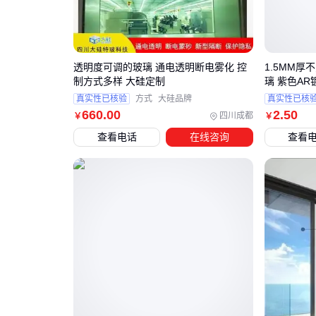
透明度可调的玻璃 通电透明断电雾化 控
1.5MM厚
制方式多样 大硅定制
璃 紫色AR
真实性已核验
方式
大硅品牌
真实性已核
660
.00
2
.50
四川成都
￥
￥
查看电话
在线咨询
查看