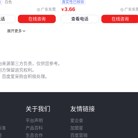
验
白色
真实性已核验
阳光直射位置需每季度调整悬挂角度，防止局部过热
3
.66
广东东莞
广东东
￥
儿童活动区域的玻璃框建议采用夹胶工艺
电话
在线咨询
查看电话
在线咨询
安全检查不能仅依赖目测。每年应卸下玻璃框全面检查悬挂系
展开更多
统的金属疲劳情况，特别是承重超过5公斤的展示框。
理想的玻璃框采购应从使用场景反推选型标准，同步规划配套
方案，最后落实维护流程。商业展示需侧重照明系统整合，家
由来源第三方负责，仅供您参考。
居装饰则要平衡安全性与美观度。看似简单的玻璃框，实则是
利方保留追究权利。
需要系统考量的空间解决方案。
，百度爱采购会积极处理。
则
关于我们
友情链接
平台声明
爱企查
标准
产品百科
加盟星
则
生态合作
百度营销