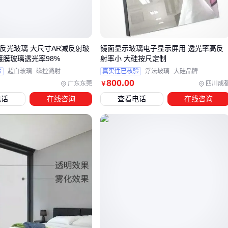
这些隐性需求往往在使用半年后才会显现，建议根据实际应用
场景重新评估你的厚度选择。
三、不同场景下如何选择最合适的玻璃框？
不反光玻璃 大尺寸AR减反射玻
镜面显示玻璃电子显示屏用 透光率高反
镀膜玻璃透光率98%
射率小 大硅按尺定制
选择玻璃框时，首先要明确使用场景的核心需求。家居装饰通
验
超白玻璃
磁控溅射
真实性已核验
浮法玻璃
大硅品牌
常注重美观与轻便，而商业展示则更看重安全性和耐用性。
800
.00
广东东莞
四川成
￥
电话
在线咨询
查看电话
在线咨询
家居装饰：如照片墙或小型画作，可优先考虑轻薄的镜框玻
璃或
木质相框
，搭配普通玻璃即可满足需求。
商业展示：如商场橱窗或高端艺术品展示柜，需要选择钢化
或
防爆展示柜玻璃
，确保承重和安全。
艺术收藏：对透光率和防紫外线有较高要求时，可考虑定制
夹胶玻璃或
亚克力相框背板
。
镜框玻璃的选型需注意边缘处理和安装方式。不锈钢包边的镜
框玻璃适合潮湿环境如卫生间，而PS发泡框的挂镜则更适合干
燥的卧室或客厅。钢化处理的镜框玻璃在抗冲击性上表现更