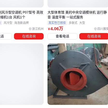
污水处理选
高压风机
时，关注铝合金机身的耐腐蚀性，
18.5kW以上功率更适合连续曝气作业
风冷型空调机 P07型号 高效
大型体育馆 美的中央空调模块机 运行静
特殊环境需求
压缩机1台 风机1个
音 温度平衡 一站式服务
验
风冷型
海洛斯品牌
真实性已核验
多联式
大型
离心风机
的玻璃钢材质应对化工厂腐蚀，防爆电机则是矿
4
.06
万
浙江杭州
四川雅
￥
山标配。碳钢壳体消声器能降噪20dB以上
电话
在线咨询
查看电话
在线咨询
关键参数对照
电压适应性：380V三相电是工业主流，但220V机型更适合
改造项目
风叶设计：后倾式叶轮效率高，前倾式成本更低
维护便捷性：直连电机比皮带传动更省心
四、风机配套设备的选择与优化
采购主风机后，这些配套设备直接影响系统效能：
气流控制
：
风阀
的碳钢法兰款耐用，电动调节阀适合自动