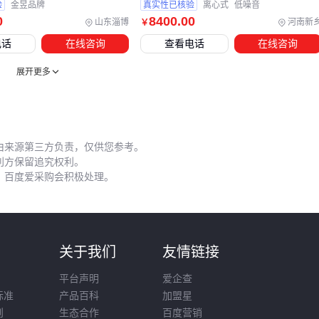
验
金昱品牌
真实性已核验
离心式
低噪音
维护时注意：不锈钢壳体用软布清洁，碳钢材质需定期补防锈
0
8400
.00
山东淄博
河南新
￥
漆。
电机
轴承每2000小时加注润滑脂，蜗轮减速机构要定期
电话
在线咨询
查看电话
在线咨询
检查齿隙。
展开更多
选风机本质是匹配场景需求与技术参数。从大棚通风的
鼓风机
到矿山防爆机型，核心都是风量、压力、材质的精准组合。
建议先明确使用环境的温湿度、腐蚀性和连续运行时长，再对
比不同方案的能耗曲线和维护成本，最终选型会更有的放矢。
由来源第三方负责，仅供您参考。
利方保留追究权利。
，百度爱采购会积极处理。
则
关于我们
友情链接
平台声明
爱企查
标准
产品百科
加盟星
则
生态合作
百度营销