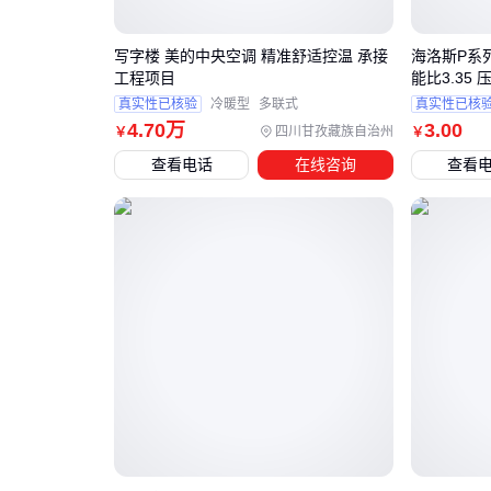
写字楼 美的中央空调 精准舒适控温 承接
海洛斯P系列
工程项目
能比3.35 
真实性已核验
冷暖型
多联式
真实性已核
4
.70
万
3
.00
四川甘孜藏族自治州
￥
￥
查看电话
在线咨询
查看