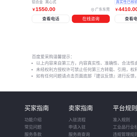
铝合金
离心式
真实性已核
1550
.00
4410
.0
广东东莞
￥
￥
查看电话
在线咨询
查看
百度爱采购温馨提示：
以上内容来自第三方，内容真实性、准确性、合法性
未经权利方授权许可禁止任何第三方转载、引用，权
如有任何问题请点击页面底部『建议反馈』进行反馈
买家指南
卖家指南
平台规
功能介绍
入驻流程
准入规则
常见问题
申请入驻
工业品行业
服务条款
服务商查询
违规管理规