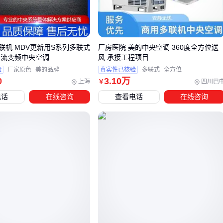
烟）
旋涡式
：通过螺旋叶片多次增压，擅长小流量高压（如曝气
系统）
联机 MDV更新用S系列多联式
厂房医院 美的中央空调 360度全方位送
选型时容易陷入的误区是只看功率——实际上
排烟风机
需要
直流变频中央空调
风 承接工程项目
验
厂家原色
美的品牌
真实性已核验
多联式
全方位
耐高温设计，
冷却风机
则要优化散热结构。矿用对旋轴流风
0
3
.10
万
上海
四川巴
￥
机采用双电机设计，正是为了在有限空间内提升风压。
电话
在线咨询
查看电话
在线咨询
三、如何根据需求选择最合适的风机
场景化选型方案
大空间通风
温室、车间优先选重锤式负压风机，1380mm直径叶轮配合
53000m³/h风量能快速换气。注意电机防护等级，潮湿环境
需IP54以上
高压气体输送