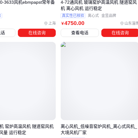
00-3633风机ebmpapst常年备
4-72通风机 玻璃窑炉高温风机 隧道窑风
化控制
机 离心风机 运行稳定
噪声治理
：不锈钢消声器在2000Hz频段效果显著，矿井需用
验
真实性已核验
离心式
金昱品牌
阻性结构
4750
.00
上海
山东淄
￥
动力适配
：
变频器
可调节转速，比挡板节流节能30%以上
电话
在线咨询
查看电话
在线咨询
安装时最容易忽视的是气流组织——
消声器
应距风机出口至
少3倍管径，避免湍流二次噪声。
五、风机使用中的常见问题与维护技巧
滤网堵塞
每月检查
过滤器
的硼硅纤维滤芯，压差超过5MPa必须更
电机过热
全铜线圈电机更耐高温，但环境温度超过60℃仍需加装散热
风管
振动异常
风机 窑炉高温风机 隧道窑风机
离心风机_低噪音窑炉风机_离心式风机_
新装机要做动平衡测试，叶片积尘会导致振幅超标
风量 运行稳定
大境风机厂家