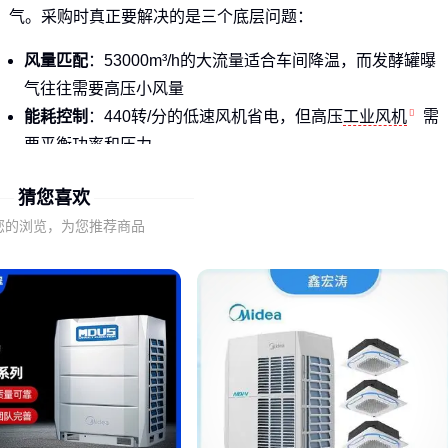
气。采购时真正要解决的是三个底层问题：
风量匹配
：53000m³/h的大流量适合车间降温，而发酵罐曝
气往往需要高压小风量
能耗控制
：440转/分的低速风机省电，但高压
工业风机
需
要平衡功率和压力
环境适配
：畜牧养殖要考虑防腐蚀，化工场景则需防爆设计
猜您喜欢
这类需求下，
高压旋涡风机
成为污水处理、物料输送的热门
您的浏览，为您推荐商品
选择，其30kPa以上的风压能有效克服管道阻力。
二、风机分类与工作原理
按气流运动方式，主流风机可分为三类：
轴流式
：风与轴同向流动，适合大流量低压场景（如大棚降
温）
离心式
：气流径向甩出，中高压工况下效率更高（如车间排