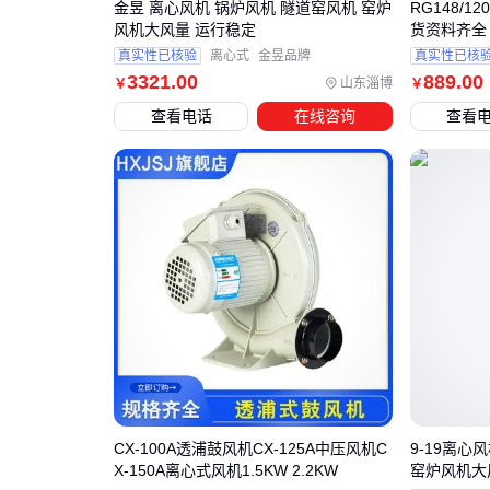
金昱 离心风机 锅炉风机 隧道窑风机 窑炉
RG148/12
风机大风量 运行稳定
货资料齐全
真实性已核验
离心式
金昱品牌
真实性已核
3321
.00
889
.00
山东淄博
￥
￥
查看电话
在线咨询
查看
CX-100A透浦鼓风机CX-125A中压风机C
9-19离心
X-150A离心式风机1.5KW 2.2KW
窑炉风机大