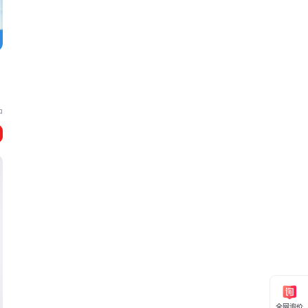
中
全网询价