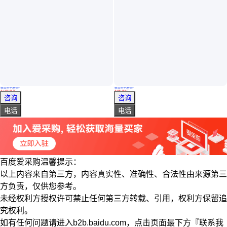
真实性已核验
真实性已核验
龚府产地散装花香薯香武夷 山红茶正山小种茶叶批发市场茶店进货点
龚府高山新茶手工头春新茶花香桂花金骏眉红茶茶店货源进货渠道
￥
120
.00
/斤
￥
280
.00
/斤
福建泉州
福建泉州
咨询
咨询
电话
电话
百度爱采购温馨提示：
以上内容来自第三方，内容真实性、准确性、合法性由来源第三
方负责，仅供您参考。
未经权利方授权许可禁止任何第三方转载、引用，权利方保留追
究权利。
如有任何问题请进入b2b.baidu.com，点击页面最下方『联系我