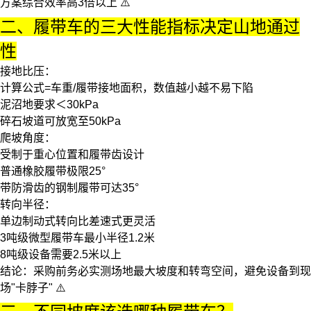
方案综合效率高3倍以上 ⚠️
二、履带车的三大性能指标决定山地通过
性
接地比压
：
计算公式=车重/履带接地面积，数值越小越不易下陷
泥沼地要求＜30kPa
碎石坡道可放宽至50kPa
爬坡角度
：
受制于重心位置和履带齿设计
普通橡胶履带极限25°
带防滑齿的钢制履带可达35°
转向半径
：
单边制动式转向比差速式更灵活
3吨级
微型履带车
最小半径1.2米
8吨级设备需要2.5米以上
结论
：采购前务必实测场地最大坡度和转弯空间，避免设备到现
场"卡脖子" ⚠️