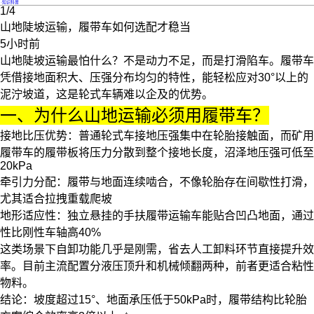
·
知识科普
1/4
山地陡坡运输，履带车如何选配才稳当
5小时前
山地陡坡运输最怕什么？不是动力不足，而是打滑陷车。履带车
凭借接地面积大、压强分布均匀的特性，能轻松应对30°以上的
泥泞坡道，这是轮式车辆难以企及的优势。
一、为什么山地运输必须用履带车？
接地比压优势
：普通轮式车接地压强集中在轮胎接触面，而
矿用
履带车
的履带板将压力分散到整个接地长度，沼泽地压强可低至
20kPa
牵引力分配
：履带与地面连续啮合，不像轮胎存在间歇性打滑，
尤其适合拉拽重载爬坡
地形适应性
：独立悬挂的
手扶履带运输车
能贴合凹凸地面，通过
性比刚性车轴高40%
这类场景下自卸功能几乎是刚需，省去人工卸料环节直接提升效
率。目前主流配置分液压顶升和机械倾翻两种，前者更适合粘性
物料。
结论
：坡度超过15°、地面承压低于50kPa时，履带结构比轮胎