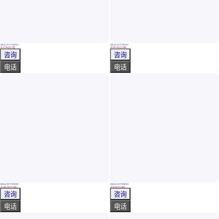
真实性已核验
真实性已核验
工程履带移动发电车 野外作业履带电源车 救援柜式抢险车
五十铃双排座救险车 防汛抢险排涝车 带行车记录仪 性能稳定
￥
2
.00
万
/台
￥
26
.00
万
/辆
山东济宁
湖北随州
咨询
咨询
电话
电话
真实性已核验
真实性已核验
国六双排座五十铃救险车 大型抽水车 带行车记录仪 承载能力强
机场照明车 五十铃双排救险车 大型应急排涝车 冷轧钢板 强度牢固
￥
26
.00
万
/辆
￥
5
.00
万
/辆
湖北随州
湖北随州
咨询
咨询
电话
电话