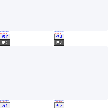
真实性已核验
真实性已核验
农村山区工程履带车 四不像履带运输车 柴油动力全棚搬运车
山地运输履带车 泥地洼地履带搬运车 松软地形履带运输车
￥
5
.30
万
/辆
￥
3
.20
万
/辆
山东济宁
山东济宁
咨询
咨询
电话
电话
真实性已核验
真实性已核验
5吨全地形搬运车 工程橡胶带运输车 四不像履带转运车
森林管线车 水带敷设消防车 消防救援机具装备车
￥
2
.95
万
/辆
￥
15
.00
万
/台
山东济宁
湖北随州
咨询
咨询