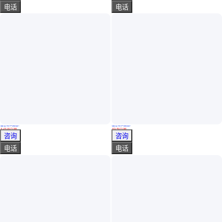
电话
电话
真实性已核验
真实性已核验
矿用大型山地车 大马力大吨位履带车 全地形搬运拉货车
车厢可升降履带车 果园采摘后卸翻斗车 山区电缆维护履带运输车
￥
24
.00
万
/辆
￥
5
.40
万
/辆
山东济宁
山东济宁
咨询
咨询
电话
电话