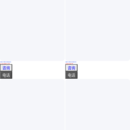
真实性已核验
真实性已核验
四驱皮卡救险车 五十铃 抗洪救灾车 动能充沛 性能稳定
五十铃四驱皮卡救险车 抗旱排涝车 动能充沛 性能稳定
￥
15
.88
万
/台
￥
28
.00
/台
湖北随州
湖北随州
咨询
咨询
电话
电话