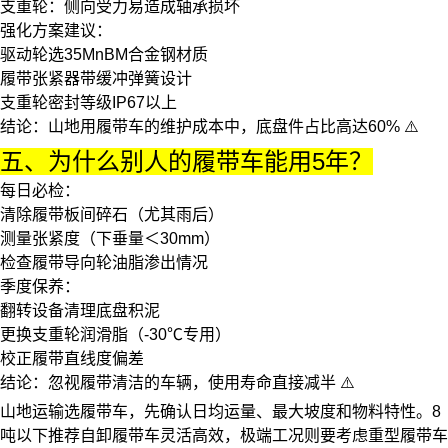
支重轮
：侧向受力易造成轴承损坏
强化方案建议：
驱动轮选35MnBM合金钢材质
履带张紧器
带缓冲弹簧设计
支重轮密封等级IP67以上
结论
：山地用履带车的维护成本中，底盘件占比高达60% ⚠️
五、为什么别人的履带车能用5年？
每日必检
：
清除履带板间碎石（尤其雨后）
测量张紧度（下垂量＜30mm）
检查
履带导向轮
油脂渗出情况
季度保养
：
翻转设备清理底盘积泥
更换支重轮润滑脂（-30℃专用）
校正履带直线度偏差
结论
：忽视履带清洁的车辆，使用寿命直接减半 ⚠️
山地运输选履带车，先确认日均运量、最大坡度和物料特性。8
吨以下推荐
自卸履带车
灵活高效，极端工况则要考虑
重型履带车