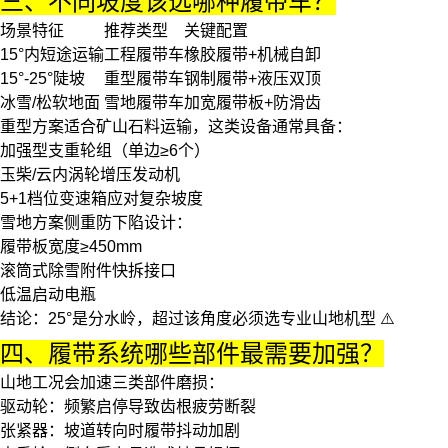
三、不同坡度该选哪种履带车？
场景特征
推荐类型
关键配置
15°内短途运输
工程履带车
橡胶履带+机械自卸
15°-25°陡坡
重型履带车
钢制履带+液压双顶
冰雪/松软地面
雪地履带车
加宽履带板+防滑齿
重型方案
适合矿山石料运输，这类设备通常具备：
加强型支重轮组（单边≥6个）
玉柴/云内涡轮增压发动机
5+1档位变速箱应对复杂坡度
雪地方案
侧重防下陷设计：
履带板宽度≥450mm
滚筒式除雪附件快拆接口
低温启动电瓶
结论
：25°是分水岭，超过该角度必须选专业山地机型 ⚠️
四、履带系统哪些部件最需要加强？
山地工况会加速三类部件磨损：
驱动轮
：频繁启停导致齿根疲劳断裂
张紧器
：坡道转向时履带抖动加剧