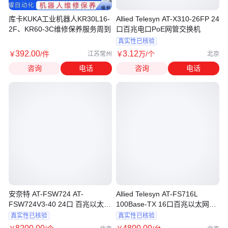
库卡KUKA工业机器人KR30L16-
Allied Telesyn AT-X310-26FP 24
2F、KR60-3C维修保养服务周到
口百兆电口PoE网管交换机
真实性已核验
392
.00
3
.12
￥
/件
￥
万
/个
江苏常州
北京
咨询
电话
咨询
电话
安奈特 AT-FSW724 AT-
Allied Telesyn AT-FS716L
FSW724V3-40 24口 百兆以太网
100Base-TX 16口百兆以太网网
网管交换机
管交换机
真实性已核验
真实性已核验