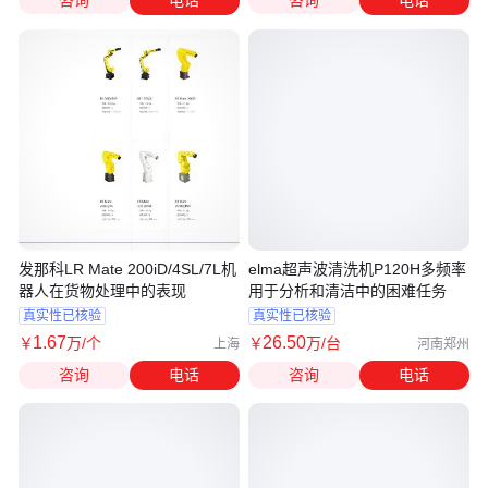
咨询
电话
咨询
电话
发那科LR Mate 200iD/4SL/7L机
elma超声波清洗机P120H多频率
器人在货物处理中的表现
用于分析和清洁中的困难任务
真实性已核验
真实性已核验
1
.67
26
.50
￥
万
/个
￥
万
/台
上海
河南郑州
咨询
电话
咨询
电话