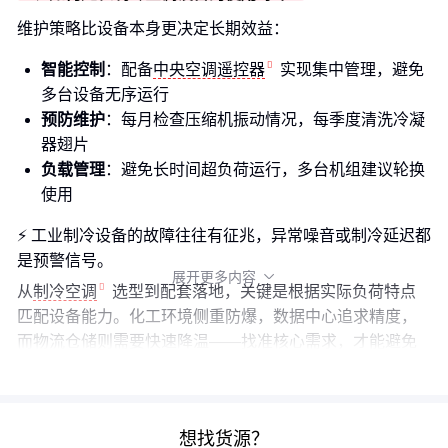
维护策略比设备本身更决定长期效益：
智能控制
：配备
中央空调遥控器
实现集中管理，避免
多台设备无序运行
预防维护
：每月检查压缩机振动情况，每季度清洗冷凝
器翅片
负载管理
：避免长时间超负荷运行，多台机组建议轮换
使用
⚡ 工业制冷设备的故障往往有征兆，异常噪音或制冷延迟都
是预警信号。
展开更多内容

从
制冷空调
选型到配套落地，关键是根据实际负荷特点
匹配设备能力。化工环境侧重防爆，数据中心追求精度，
而物流仓储则需要快速降温——找准核心需求，才能避免
性能浪费或配置不足。
想找货源？