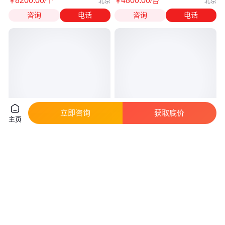
8200
.00
4800
.00
￥
/个
￥
/台
北京
北京
咨询
电话
咨询
电话
立即咨询
获取底价
主页
锐捷网络 RG-NBS3200-
AT-X510L-28GT AT-X510L-
24GT4XS-P网管 千兆以太网交
28GT-90 AT-X510-28GPX-90交
换机
换机
真实性已核验
真实性已核验
9500
.00
1
.23
￥
/台
￥
万
/台
北京
北京
咨询
电话
咨询
电话