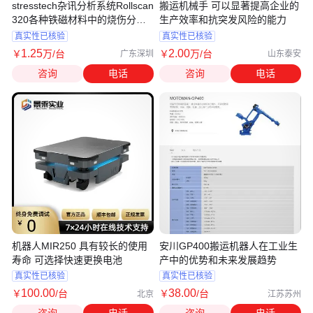
stresstech杂讯分析系统Rollscan
搬运机械手 可以显著提高企业的
320各种铁磁材料中的烧伤分析
生产效率和抗突发风险的能力
等
真实性已核验
真实性已核验
1
.25
2
.00
￥
万
/台
￥
万
/台
广东深圳
山东泰安
咨询
电话
咨询
电话
机器人MIR250 具有较长的使用
安川GP400搬运机器人在工业生
寿命 可选择快速更换电池
产中的优势和未来发展趋势
真实性已核验
真实性已核验
100
.00
38
.00
￥
/台
￥
/台
北京
江苏苏州