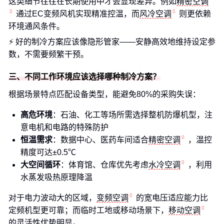
这类细节往往在长期使用中才会显现差异。例如
精密空调
通过EC变频风机实现精准控温，而
风冷空调
则更依赖
环境通风条件。
⚡ 好的制冷方案应该像隐形管家——安静高效地维持设定参
数，不需要频繁干预。
三、不同工作环境应该选择哪种制冷方案？
根据场景特点匹配设备类型，能避免80%的采购失误：
高危环境
：石油、化工等场所需选择整机防爆机型，注
意电机和电路的特殊防护
恒温需求
：数据中心、医药车间适合
精密空调
，温控
精度可达±0.5℃
大空间循环
：体育馆、仓库优先考虑
水冷空调
，利用
水蒸发吸热原理降温
对于电力波动大的区域，
变频空调
的宽电压适应能力比
定频机型更可靠；而临时工地或移动场景下，
移动空调
的灵活性优势明显。