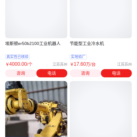
埃斯顿er50b2100工业机器人
节能型工业冷水机
真实性已核验
实地验厂
4000
.00
17
.60
￥
/个
￥
万
/台
江苏苏州
江苏苏州
咨询
电话
咨询
电话