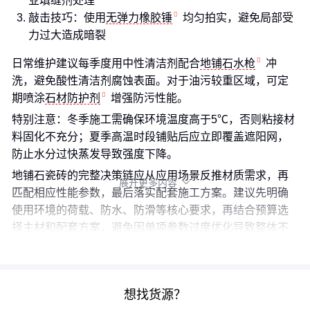
业填缝剂处理
敲击技巧：使用
无弹力橡胶锤
均匀拍实，避免局部受
力过大造成暗裂
日常维护建议每季度用中性清洁剂配合
地铺石水枪
冲
洗，避免酸性清洁剂腐蚀表面。对于油污较重区域，可定
期喷涂
石材防护剂
增强防污性能。
特别注意：冬季施工需确保环境温度高于5℃，否则粘接材
料固化不充分；夏季高温时段铺贴后应立即覆盖遮阳网，
防止水分过快蒸发导致强度下降。
地铺石瓷砖的完整决策链应从应用场景反推材质需求，再
展开更多内容

匹配相应性能参数，最后落实配套施工方案。建议先明确
使用环境的荷载、防水、防滑等核心要求，再结合预算选
择主材和配套方案，避免因单项参数过度优化导致整体不
协调。
想找货源？