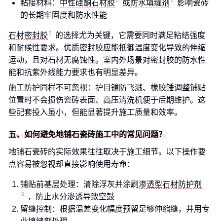
粘接材料：
中性硅酮石材胶
或
防水填缝剂
影响瓷砖
的长期牢固度和防水性能
石材密封胶
的选择尤为关键，它需要同时满足粘结强度
和耐候性要求。优质密封胶应能抵御温度变化导致的伸缩
运动，且对石材无腐蚀性。室内外场景对密封胶的防水性
能和抗紫外线能力要求也有明显差异。
施工防护同样不可忽视：护目镜防飞溅、橡胶锤调整铺贴
位置时不会损伤瓷砖表面、高压清洗机便于后期维护。这
些配套投入虽小，但能显著提升施工质量和效率。
五、如何避免地铺石瓷砖施工中的常见问题？
地铺石瓷砖的实际效果往往取决于施工细节。以下操作要
点容易被忽视却直接影响使用寿命：
铺贴前基层处理：清除浮灰并涂刷
渗透型石材防护剂
，防止水分渗透导致空鼓
留缝控制：根据温差变化幅度预留足够伸缩缝，并用专