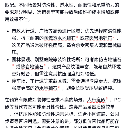
匹配。不同场景对防滑性、透水性、耐磨性和承重能力的
要求差异明显，选错类型可能导致后续维护成本增加或使
用效果不佳。
市政人行道、广场等高频通行区域：优先选择防滑性能
强、抗压耐磨的
陶瓷透水地铺石
或
花岗岩地铺石
，
这类产品通常破坏强度高，适合承受密集人流和器械碾
压。
园林景观、别墅庭院等装饰性场所：可考虑
仿古地铺石
或
砂岩地铺石
，这类产品纹理丰富，能与自然环境
更好融合，但需注意其抗压强度相对较低。
停车场、车行道等重载区域：需要选择厚度更大、抗压
强度更高的
透水地铺石
，避免长期受压导致碎裂。
在预算有限或对装饰性要求不高的场景，
人行道砖
、PC
砖等替代方案可能更具性价比。这类产品虽然质感较单
一，但抗压性能和防滑性通常达标，适合小区道路、公园
步道等普通用途。需要注意的是，部分低价替代品可能存