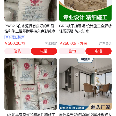
P.W32.5白水泥具有良好的和易
GRC板干挂幕墙 设计施工全解析
性和施工性能耐用持久色彩纯净
轻质高强 防火防水
真实性已核验
500
.00
260
.00
￥
/吨
￥
/平方米
河北保定
广东清远
咨询
电话
咨询
电话
白水泥具有良好的和易性和施工
素色柔光瓷砖600x1200地板砖大