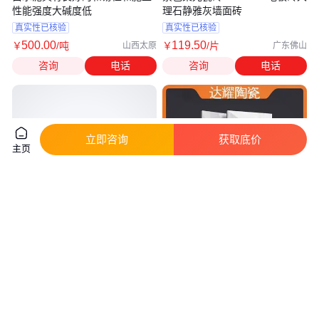
性能强度大碱度低
理石静雅灰墙面砖
真实性已核验
真实性已核验
500
.00
119
.50
￥
/吨
￥
/片
山西太原
广东佛山
咨询
电话
咨询
电话
立即咨询
获取底价
主页
600*1200瓷砖 通体大理石 鑫石
达耀陶瓷 厂家批发 防滑耐磨 通
代陶瓷 抗压强度大
体大板地面瓷砖
真实性已核验
22
.00
32
.50
￥
/片
￥
/片
山东淄博
江西景德镇
咨询
电话
咨询
电话