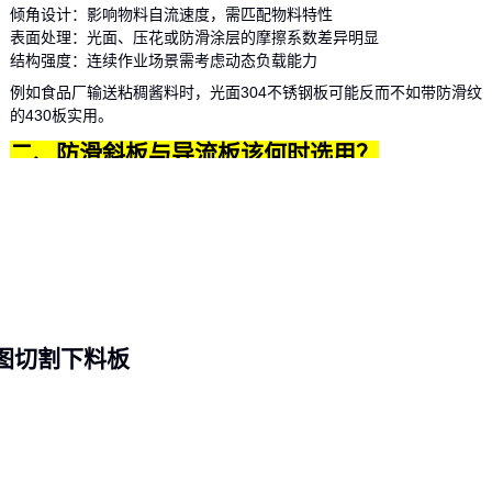
倾角设计：影响物料自流速度，需匹配物料特性
表面处理：光面、压花或防滑涂层的摩擦系数差异明显
结构强度：连续作业场景需考虑动态负载能力
例如食品厂输送粘稠酱料时，光面304不锈钢板可能反而不如带防滑纹
的430板实用。
二、防滑斜板与导流板该何时选用？
标准斜板在以下场景需要特殊变体设计：
防滑斜板：适用于易打滑的粉末状物料或潮湿环境
导流板：当需要控制物料下落轨迹时采用带挡边设计
输送槽：颗粒物料的防飞溅需求建议选用半封闭结构
化工车间处理腐蚀性颗粒时，一体成型的U型槽斜板比简单平板更能减
少接缝处的腐蚀风险。
按图切割下料板
三、不锈钢斜板与替代方案如何匹配你的工业
景？
当物料流动性或空间限制成为主要矛盾时，传统不锈钢斜板可能需要搭
配或替换为相邻解决方案。以下是三种常见场景的决策逻辑：
高粘度物料输送：
防滑不锈钢斜板
表面处理或改用
不锈钢U型螺旋输送