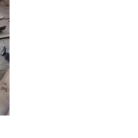
机
更可靠
有限安装空间：
316密闭式斜插板阀
等紧凑型方案能实现类似导流功能
液体沉淀分离：
六角蜂窝斜板
填料比普通斜板更适合固液分离场景
工业不锈钢斜板
在污水处理等重载场景中表现稳定，其蜂窝结构设计能
延长沉淀路径。但要注意，当处理含腐蚀性介质时，普通304材质可能
不如
316不锈钢斜板
耐蚀——后者钼元素的加入显著提升了抗点蚀能
力。
组合应用往往比单一方案更有效。例如在粮食加工厂，
不锈钢导流板
与
下方
不锈钢溜槽
形成的连续系统，既保证物料转向又避免落差冲击。关
键是要根据物料特性、流量和空间三维关系来设计过渡结构。
最终决策应回到系统完整性：先确认主功能单元（如沉淀、导流或缓
冲）的核心需求，再评估配套设备如何弥补斜板的物理限制。这种系统
思维能避免后期频繁改造。
四、为什么固定件和辅助组件同样影响系统稳
性？
不锈钢斜板的安装固定往往被低估——倾斜角度带来的持续应力会让普
通固定件逐渐松动，尤其在振动频繁的工业场景。选择
304不锈钢螺丝
等耐腐蚀配件时，需匹配斜板厚度与承载要求，避免因固定点失效导致