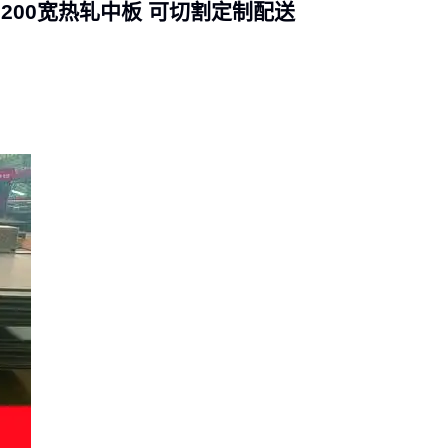
2200宽热轧中板 可切割定制配送
整体结构位移。
对于需要频繁调整角度的场景，
R型多孔线夹
和
不锈钢固定夹
比焊接更
灵活，但要注意夹持面的防滑设计。配套的
船舶桥梁不锈钢支架
若采用
模块化结构，既能适应不同斜板尺寸，也便于后期维护时局部更换。
焊接安装时，防溅面罩和
防火密封胶条
是必备安全配件。焊接后建议用
便携磁粉探伤仪
检查关键焊缝，比肉眼观察更能发现微裂纹——这些初
期缺陷在斜板长期承重后可能扩展为结构隐患。
最后检查斜板与相邻设备的衔接处：输送槽接口可加装软管紧固夹防止
物料泄漏，钢格板卡扣则能解决平台过渡处的防滑问题。这些细节投入
虽小，却能显著降低后续维护频率。
五、长期使用中哪些维护动作最容易被忽略？
不锈钢斜板的清洁周期应根据物料特性调整：粘性物质需每日清理避免
板结，腐蚀性流体则要立即冲洗。高压清洗机配合防锈润滑剂能有效清
除积聚物，但要注意喷射角度——正对焊缝高压冲洗可能加速密封层老
化。
每季度用
焊缝检测仪
检查应力集中区域，比肉眼观察更可靠。
数字超声
探伤仪
对内部裂纹敏感，而涡流探伤仪更适合表面缺陷筛查。检测数据
建议存档对比，能早期发现材料疲劳趋势。