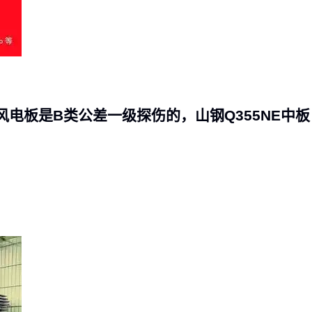
防滑垫的维护常被忽视：
PVC防滑地垫
在油污环境会硬化开裂，
铝合金
防滑垫
则需定期检查铆钉紧固度。在人员通行区域，磨损明显的防滑条
纹应及时更换，避免演变成安全隐患。
选择不锈钢斜板本质是构建物料处理子系统——先根据主流物料特性确
定斜板核心参数，再通过固定件和检测工具保障系统稳定性，最后用定
期维护延长整体寿命。这种系统化选型思维，比孤立比较单品规格更能
避免后续成本陷阱。
，风电板是B类公差一级探伤的，山钢Q355NE中板