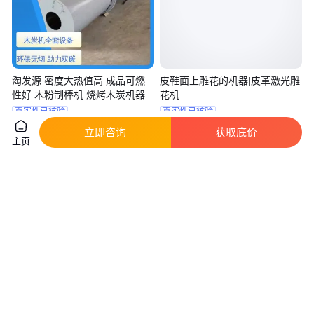
淘发源 密度大热值高 成品可燃
皮鞋面上雕花的机器|皮革激光雕
性好 木粉制棒机 烧烤木炭机器
花机
真实性已核验
真实性已核验
15
.00
29
.90
￥
万
/套
￥
万
/台
湖南常德
湖北武汉
立即咨询
获取底价
主页
咨询
电话
咨询
电话