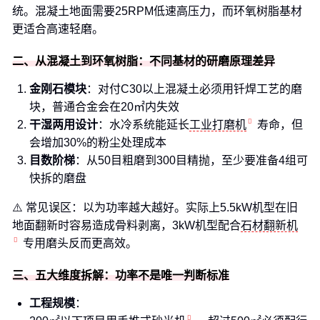
统。混凝土地面需要25RPM低速高压力，而环氧树脂基材
更适合高速轻磨。
二、从混凝土到环氧树脂：不同基材的研磨原理差异
金刚石模块
：对付C30以上混凝土必须用钎焊工艺的磨
块，普通合金会在20㎡内失效
干湿两用设计
：水冷系统能延长
工业打磨机
寿命，但
会增加30%的粉尘处理成本
目数阶梯
：从50目粗磨到300目精抛，至少要准备4组可
快拆的磨盘
⚠️ 常见误区：以为功率越大越好。实际上5.5kW机型在旧
地面翻新时容易造成骨料剥离，3kW机型配合
石材翻新机
专用磨头反而更高效。
三、五大维度拆解：功率不是唯一判断标准
工程规模
：