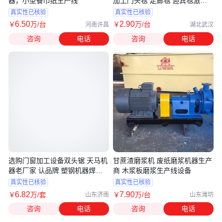
器，小型餐巾纸生产线
加工门头毯 走廊毯 迎宾毯激光
机
真实性已核验
真实性已核验
6
.50
2
.90
￥
万
/台
￥
万
/台
河南许昌
湖北武汉
咨询
电话
咨询
电话
选购门窗加工设备双头锯 天马机
甘蔗渣磨浆机 废纸磨浆机器生产
器老厂家 认品牌 塑钢机器焊接
商 木浆板磨浆生产线设备
机
真实性已核验
真实性已核验
6
.82
7
.90
￥
万
/套
￥
万
/台
山东济南
山东潍坊
咨询
电话
咨询
电话