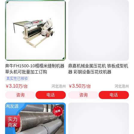
奔牛FH1500-10榻榻米缝制机器
鼎嘉机械金属压花机 铁板成型机
草头机可批量加工订购
器 彩钢设备压花纹机器
真实性已核验
3
.10
3
.50
￥
万
/台
￥
万
/台
河北沧州
河北沧州
咨询
电话
咨询
电话