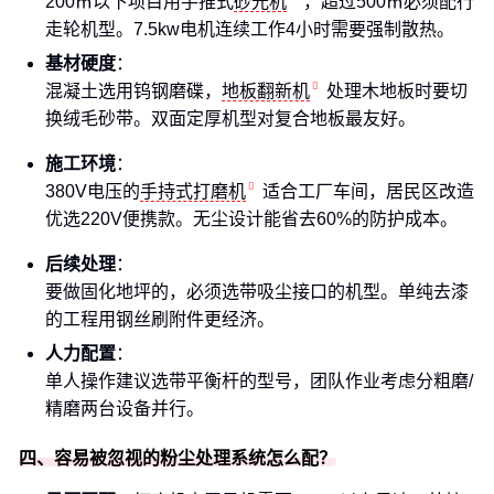
200㎡以下项目用手推式
砂光机
，超过500㎡必须配行
走轮机型。7.5kw电机连续工作4小时需要强制散热。
基材硬度
：
混凝土选用钨钢磨碟，
地板翻新机
处理木地板时要切
换绒毛砂带。双面定厚机型对复合地板最友好。
施工环境
：
380V电压的
手持式打磨机
适合工厂车间，居民区改造
优选220V便携款。无尘设计能省去60%的防护成本。
后续处理
：
要做固化地坪的，必须选带吸尘接口的机型。单纯去漆
的工程用钢丝刷附件更经济。
人力配置
：
单人操作建议选带平衡杆的型号，团队作业考虑分粗磨/
精磨两台设备并行。
四、容易被忽视的粉尘处理系统怎么配？