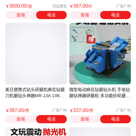
3000
.00
367
.00
￥
/台
￥
/0
河北邢台
广东广州
咨询
电话
咨询
电话
美日便携式钻头研磨机麻花钻磨
微型电动麻花钻磨钻头机 手电钻
刀机磨钻头神器MR-13A 13B
磨钻神器研磨机 多功能砂轮磨钻
26A 20G
机
397
.00
337
.00
￥
/件
￥
/件
广东广州
广东广州
咨询
电话
咨询
电话