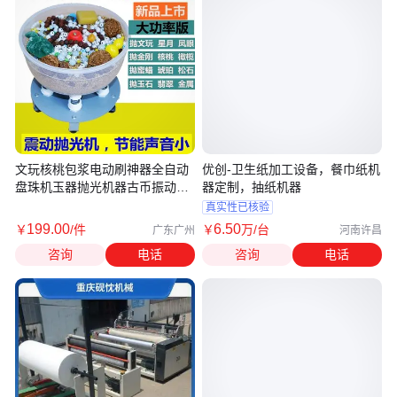
文玩核桃包浆电动刷神器全自动
优创-卫生纸加工设备，餐巾纸机
盘珠机玉器抛光机器古币振动震
器定制，抽纸机器
桶机
真实性已核验
199
.00
6
.50
￥
/件
￥
万
/台
广东广州
河南许昌
咨询
电话
咨询
电话