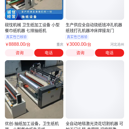
砚忱机械 卫生纸加工设备 小型
生产供应全自动烧纸钱冲孔机器
餐巾纸机器 七排抽纸机
纸钱打孔机器冲床焊接龙门
真实性已核验
真实性已核验
8888
.00
3000
.00
￥
/台
￥
/台
重庆
河北沧州
咨询
电话
咨询
电话
优创-抽纸加工设备，卫生纸机
全自动地毯激光烫花切割机器 可