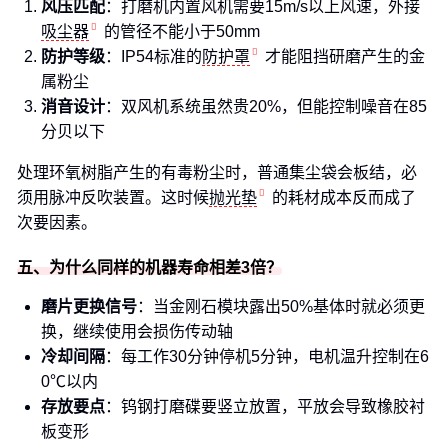
风压匹配
：打磨机内置风机需要15m/s以上风速，外接
吸尘器
的管径不能小于50mm
防护等级
：IP54标准的
防护罩
才能阻挡研磨产生的金
属粉尘
消音设计
：双风机系统虽然贵20%，但能控制噪音在85
分贝以下
处理环氧树脂产生的有毒粉尘时，普通集尘袋会板结，必
须用脉冲反吹装置。这时候
抛光垫
的耗材成本反而成了
次要因素。
五、为什么同样的机器寿命相差3倍？
磨片更换信号
：当金刚石模块露出50%基体时就必须更
换，继续使用会损伤传动轴
冷却间隔
：每工作30分钟停机5分钟，电机温升控制在6
0℃以内
存放要点
：钨钢打磨碟要竖立放置，平放会导致橡胶衬
板变形