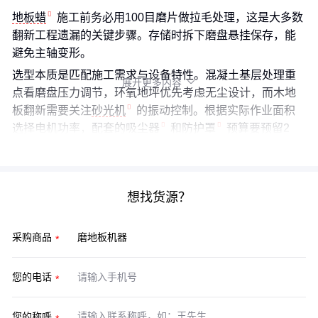
地板蜡
施工前务必用100目磨片做拉毛处理，这是大多数
翻新工程遗漏的关键步骤。存储时拆下磨盘悬挂保存，能
避免主轴变形。
选型本质是匹配施工需求与设备特性。混凝土基层处理重
展开更多内容

点看磨盘压力调节，环氧地坪优先考虑无尘设计，而木地
板翻新需要关注
砂光机
的振动控制。根据实际作业面积
选择电机功率，配套的
吸尘器
和
防护罩
预算要预留2
0%。
想找货源？
采购商品
您的电话
您的称呼