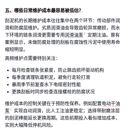
五、哪些日常维护成本最容易被低估？
刮泥机的长期维护成本往往集中在两个环节：传动部件润
滑和防腐层维护。劣质润滑油会导致齿轮异常磨损，而水
下环境的链条润滑更需要专用
润滑油泵
定期注油。曾有
案例显示，未做防腐处理的刮板在腐蚀性污泥中使用寿命
缩短明显。
高频维护点需要特别关注：
每月检查链条张紧度，防止跳齿损坏驱动机构
每季度清理轨道积泥，避免行走轮打滑
暴雨季节前复查水下电缆密封性能
更换刮板时同步检查连接螺栓的防腐状况
维护成本的控制关键在于预防性保养。例如配置
电动干油
泵
实现自动润滑，比人工注油更稳定；选择带耐磨涂层
的刮泥棒能延长更换周期。这些前期投入看似增加成本，
实则大幅降低停机风险。