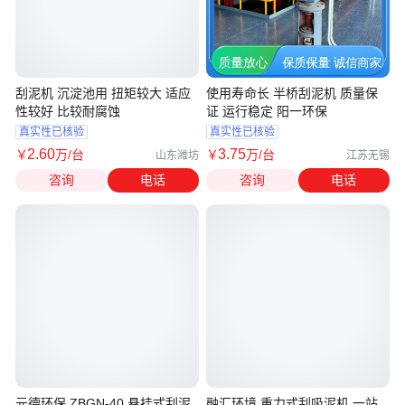
刮泥机 沉淀池用 扭矩较大 适应
使用寿命长 半桥刮泥机 质量保
性较好 比较耐腐蚀
证 运行稳定 阳一环保
真实性已核验
真实性已核验
2
.60
3
.75
￥
万
/台
￥
万
/台
山东潍坊
江苏无锡
咨询
电话
咨询
电话
元德环保 ZBGN-40 悬挂式刮泥
融汇环境 重力式刮吸泥机 一站