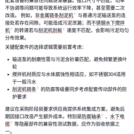
配套设备的兼容性问题逐渐暴露。接口尺寸不匹配、功率
不协调等问题可能导致系统运行效率下降，甚至需要二次
改造。 例如，
非金属链条刮泥机
与普通污泥输送泵的连
接处若存在间隙，可能造成污泥泄漏；而
不锈钢水下搅拌
机
的转速若与
刮泥机刮板
速度不匹配，会影响污泥均匀
分布效果。
关键配套件的选择逻辑需要前置考虑：
输送泵的耐磨性需与污泥含砂量匹配，避免频繁更换叶
轮
搅拌机材质应与水体腐蚀性相适应，如不锈钢304适用
于一般污水
刮泥机链条
的防腐等级要同步考虑配套传动部件的防
护要求
建议在采购阶段就要求供应商提供系统集成方案，避免后
期因接口改造产生额外成本。特别是
防腐轴承
、
水下电
缆
等隐蔽部件的兼容性测试数据，应作为验收依据之
一。