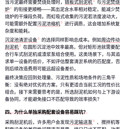
当污泥最终需要焚烧处理时，
链板式刮泥机
与
污泥焚烧
炉
的衔接更顺畅——其出泥含水率相对稳定，能减少焚
烧炉的干燥段负荷。而虹吸式收集的污泥若浓度波动大，
可能需额外配置
污泥浓缩机
进行调质，这会增加系统复
杂度和能耗。
沉淀池清淤设备
的选择同样影响总成本。例如
周边传动
刮泥机
在圆形沉淀池中效率最高，但对矩形池就需要配
合行车式刮泥机或渣浆泵组合使用。这类场景下，与其追
求单一设备的低价，不如评估整套清淤系统的匹配度，否
则后续改造费用可能远超设备差价。
最终决策应回到处理量、污泥性质和场地条件的三角平
衡：没有绝对优劣的方案，只有更适合当前工况的性价比
组合。接下来需要思考的是，所选刮泥机如何与上下游设
备协同，才能避免接口不匹配导致的效率损失？
四、为什么单独采购配套设备容易踩坑？
采购刮泥机后，许多用户会发现
污泥输送泵
、搅拌机等