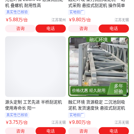
机 叠螺机 耐用性高
式采购 悬挂式刮泥机 操作简单
真实性已核验
实地验厂
5
.88
9
.80
￥
万
/台
￥
万
/台
江苏常州
江苏无锡
咨询
电话
咨询
电话
源头定制 工艺先进 半桥刮泥机
融汇环境 货源稳定 二沉池刮吸
使用寿命长 阳一
泥机 发货速度快 悬挂式刮泥机
真实性已核验
实地验厂
3
.75
9
.80
￥
万
/台
￥
万
/台
江苏无锡
江苏无锡
咨询
电话
咨询
电话