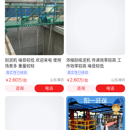
刮泥机 噪音较低 欢迎来电 使用
浓缩刮吸泥机 传递效率较高 工
场景多 重量较轻
作效率较高 噪音较低
真实性已核验
真实性已核验
2
.60
2
.60
￥
万
/台
￥
万
/台
山东潍坊
山东潍坊
咨询
电话
咨询
电话