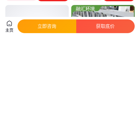
立即咨询
获取底价
主页
刮泥机 使用寿命长 质量保证 运
悬挂式刮泥机 二沉池刮吸泥机
行稳定 阳一环保
发货速度快 操作简单 融汇环境
真实性已核验
实地验厂
3
.75
9
.80
￥
万
/台
￥
万
/台
江苏无锡
江苏无锡
咨询
电话
咨询
电话