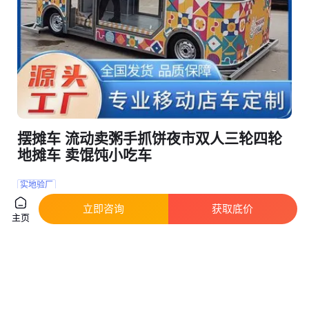
摆摊车 流动卖粥手抓饼夜市双人三轮四轮
地摊车 卖馄饨小吃车
实地验厂
山东潍坊
￥
5000
.00
/辆
立即咨询
获取底价
主页
咨询
电话