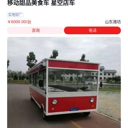
移动甜品美食车 星空店车
实地验厂
山东潍坊
￥
6000
.00
/台
咨询
电话