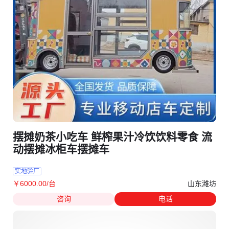
摆摊奶茶小吃车 鲜榨果汁冷饮饮料零食 流
动摆摊冰柜车摆摊车
实地验厂
山东潍坊
￥
6000
.00
/台
咨询
电话