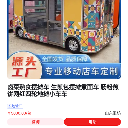
卤菜熟食摆摊车 生煎包摆摊煮面车 肠粉煎
饼网红四轮地摊小车车
实地验厂
山东潍坊
￥
5000
.00
/台
咨询
电话