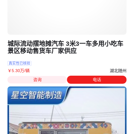
城际流动摆地摊汽车 3米3一车多用小吃车
景区移动售货车厂家供应
真实性已核验
湖北随州
￥
5
.30
万
/辆
咨询
电话