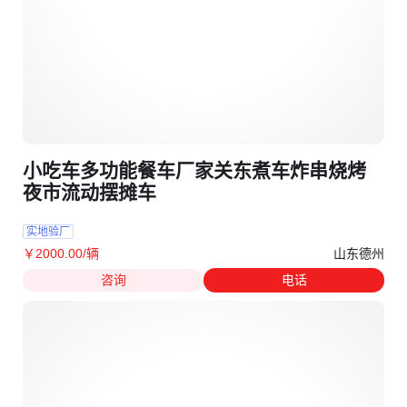
小吃车多功能餐车厂家关东煮车炸串烧烤
夜市流动摆摊车
实地验厂
山东德州
￥
2000
.00
/辆
咨询
电话