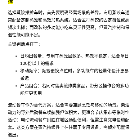
择
选择蒸饺摆摊车时，首先要明确经营场景的差异。专用蒸饺车通
常配备定制蒸笼和高效加热系统，适合主打蒸饺的固定摊位或高
频次出摊；而改装的
多功能小吃车
灵活性更高，但蒸汽控制和保
温性能可能不足。
关键判断点在于：
日均出餐量：专用车蒸笼层数多、热效率稳定，适合单日
100份以上的需求
移动频率：频繁更换点位时，多功能车的轻量化设计更易
搬运
产品组合：若同时售卖煎炸类食品，带分区操作台的多功
能车更实用
流动餐车
作为替代方案，适合需要兼顾烹饪与移动的场景。柴油
动力的
野外后勤餐车
续航强但体积大，更适合节庆集市等临时性
活动；电动流动餐车则胜在城区通勤便利，但需注意充电设施配
套。这类方案在蒸汽持续性上往往弱于专用设备，需额外配置保
温层。