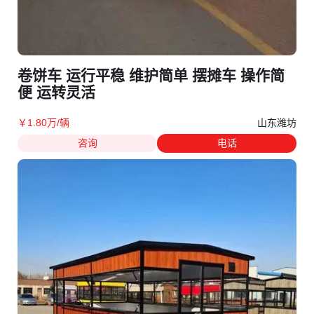
卷饼车 运行平稳 维护简单 摆摊车 操作简
便 运转灵活
山东潍坊
￥
1
.80
万
/辆
咨询
电话