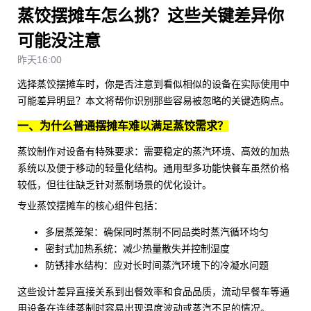
蒸饺摆摊车怎么挑？这些关键差异你
可能没注意
昨天16:00
选择蒸饺摆摊车时，你是否注意到看似相似的设备在实际使用中
可能差异明显？本文将帮你识别那些容易被忽略的关键选购点。
一、为什么普通摆摊车难以满足蒸饺需求？
蒸饺制作对设备有特殊要求：需要稳定的蒸汽环境、高效的加热
系统以及便于移动的轻量化结构。通用型
多功能快餐车
虽然价格
较低，但往往缺乏针对蒸制场景的优化设计。
专业蒸饺摆摊车的核心组件包括：
多层蒸笼架：确保同时蒸制不同品类时蒸汽循环均匀
密封式加热系统：减少热量散失并控制湿度
防锈排水结构：应对长时间蒸汽环境下的冷凝水问题
这些设计差异直接关系到出餐效率和食品品质，
流动早餐车
等通
用设备在连续蒸制时容易出现温度波动或蒸汽不足的情况。