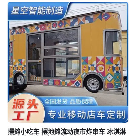
摆摊小吃车 摆地摊流动夜市炸串车 冰淇淋