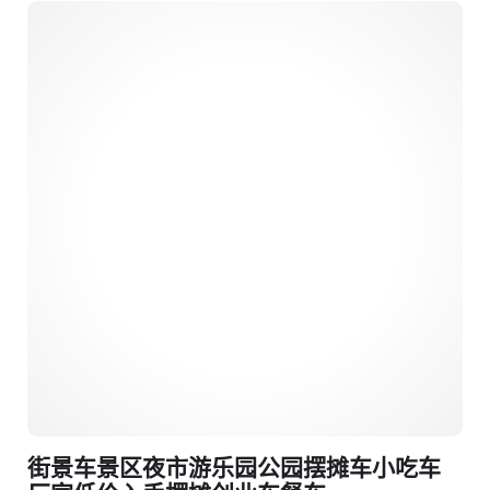
街景车景区夜市游乐园公园摆摊车小吃车