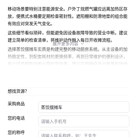
移动场景要特别注意能源安全。
户外丁烷燃气
罐应远离加热区存
放，
便携式水桶
要定期检查密封性。遮阳棚和
防滑地垫
的组合能
有效应对突发天气变化。
这些细节看似琐碎，但能避免因设备故障导致的营业中断。建议
建立简单的检查清单，将维护动作融入每日开收摊流程。
展开更多内容

选择蒸饺摆摊车实质是构建完整的移动厨房系统。从主设备的加
热稳定性，到配套耗材的更换频率，再到日常维护的便利设计，
每个环节都影响着长期经营效率。建议先明确自身出餐量和场地
特点，再倒推设备配置方案，避免为短期成本牺牲关键功能。
想找货源？
采购商品
您的电话
您的称呼