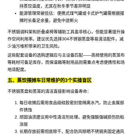
持蒸饺温度，尤其在秋冬季节差异明显
能源管理常被低估：
便携式煤气罐
或
卡式炉气罐
需根据摆
摊时长备足余量，避免中途断火
不锈钢调料架
和
折叠桌椅
等辅助工具虽非核心，但能显著提升操
作空间利用率。建议优先选择
304不锈钢蒸盘
等易清洁配件，减
少油污堆积带来的卫生风险。
这些配套设备的选购逻辑应与主设备匹配——高频使用的蒸笼布
等耗材可备足库存，而保温箱等耐用品则需重点考虑便携性和场
地适配度。
五、蒸饺摆摊车日常维护的3个实操盲区
不锈钢蒸盘
和蒸笼的清洁直接影响设备寿命：
每日收摊后需用
食品级硅胶密封垫
隔离水汽，防止金属部
件锈蚀
顽固油渍建议用中性清洁剂处理，避免强酸强碱损伤防粘
涂层
长期存放前需彻底晾干，配合
防风晾晒不锈钢夹
固定通风