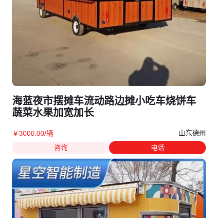
海蓝夜市摆摊车流动路边摊小吃车烧饼车
蔬菜水果加宽加长
山东德州
￥
3000
.00
/辆
咨询
电话