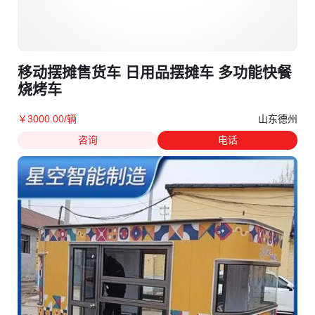
移动摆摊售货车 日用品摆摊车 多功能快餐
烧烤车
山东德州
￥
3000
.00
/辆
咨询
电话