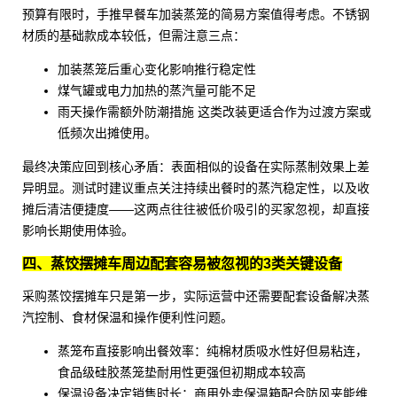
预算有限时，
手推早餐车
加装蒸笼的简易方案值得考虑。不锈钢
材质的基础款成本较低，但需注意三点：
加装蒸笼后重心变化影响推行稳定性
煤气罐或电力加热的蒸汽量可能不足
雨天操作需额外防潮措施 这类改装更适合作为过渡方案或
低频次出摊使用。
最终决策应回到核心矛盾：表面相似的设备在实际蒸制效果上差
异明显。测试时建议重点关注持续出餐时的蒸汽稳定性，以及收
摊后清洁便捷度——这两点往往被低价吸引的买家忽视，却直接
影响长期使用体验。
四、蒸饺摆摊车周边配套容易被忽视的3类关键设备
采购蒸饺摆摊车只是第一步，实际运营中还需要配套设备解决蒸
汽控制、食材保温和操作便利性问题。
蒸笼布
直接影响出餐效率：纯棉材质吸水性好但易粘连，
食品级硅胶蒸笼垫
耐用性更强但初期成本较高
保温设备决定销售时长：
商用外卖保温箱
配合防风夹能维