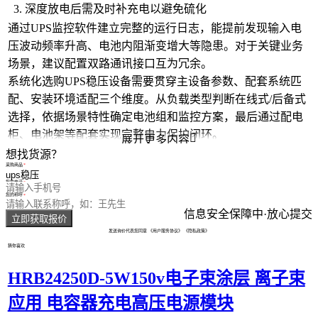
深度放电后需及时补充电以避免硫化
通过UPS监控软件建立完整的运行日志，能提前发现输入电
压波动频率升高、电池内阻渐变增大等隐患。对于关键业务
场景，建议配置双路通讯接口互为冗余。
系统化选购UPS稳压设备需要贯穿主设备参数、配套系统匹
配、安装环境适配三个维度。从负载类型判断在线式/后备式
选择，依据场景特性确定电池组和监控方案，最后通过配电
柜、电池架等配套实现完整电力保护闭环。

展开更多内容
想找货源？
采购商品
您的电话
您的称呼
信息安全保障中·放心提交
立即获取报价
发送询价代表您同意
《用户服务协议》
《隐私政策》
猜你喜欢
HRB24250D-5W150v电子束涂层 离子束
应用 电容器充电高压电源模块