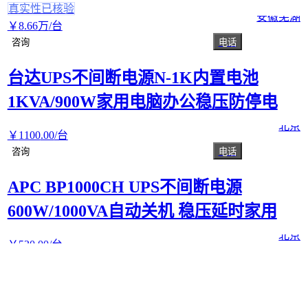
真实性已核验
安徽芜湖
￥
8
.66
万
/台
咨询
电话
台达UPS不间断电源N-1K内置电池
1KVA/900W家用电脑办公稳压防停电
北京
￥
1100
.00
/台
咨询
电话
APC BP1000CH UPS不间断电源
600W/1000VA自动关机 稳压延时家用
北京
￥
530
.00
/台
咨询
电话
ups不间断电源YTR1101L-J医院CT机专