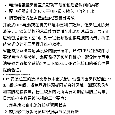
电池组容量需覆盖负载功率与预设后备时间的乘积
配电柜额定电流应大于UPS最大输入电流的1.2倍
防雷器
通流量需匹配当地雷暴日等级
开放式UPS电池架
在机房环境中更利于散热，但需注意防漏
液设计。钢架结构的承重能力要适配电池组总重量，层间距
应预留足够通风空间。对于需要频繁更换电池的场景，拆装
组合式设计能显著提升维护效率。
智能监控系统是配套设备的隐形纽带。通过
UPS监控软件
可
实现电池内阻检测、温度监控等预防性维护，避免因单节电
池失效导致整个系统宕机。RS232/USB通讯接口的兼容性需
提前验证。
五、哪些安装细节会影响UPS长期稳定性？
UPS安装位置的选择比想象中更关键。设备周围需保留至少3
0cm散热空间，避免靠近热源或阳光直射区域。潮湿环境应
加装防凝露装置，粉尘较多的场所需要定期清理
防尘网罩
。
日常维护中容易被忽视的三个要点：
每季度检查
电池连接线
紧固状态
监控软件报警阈值应根据季节温度调整