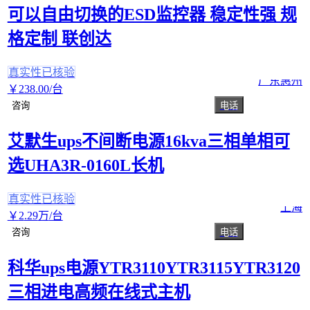
可以自由切换的ESD监控器 稳定性强 规
格定制 联创达
真实性已核验
广东惠州
￥
238
.00
/台
咨询
电话
艾默生ups不间断电源16kva三相单相可
选UHA3R-0160L长机
真实性已核验
上海
￥
2
.29
万
/台
咨询
电话
科华ups电源YTR3110YTR3115YTR3120
三相进电高频在线式主机