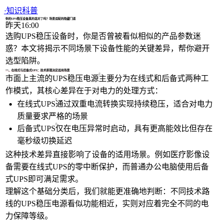
1/4
·
知识科普
你的UPS稳压设备真的选对了吗？场景适配的隐藏门道
昨天16:00
选购UPS稳压设备时，你是否曾被看似相似的产品参数迷
惑？本文将揭示不同场景下设备性能的关键差异，帮你避开
选型陷阱。
一、在线式与后备式UPS：技术原理决定适用场景
市面上主流的UPS
稳压电源
主要分为在线式和后备式两种工
作模式，其核心差异在于对电力的处理方式：
在线式UPS
通过双重电流转换实现持续稳压，适合对电力
质量要求严格的场景
后备式UPS
仅在电压异常时启动，具有更高能效比但存在
毫秒级切换延迟
这种技术差异直接影响了设备的适用场景。例如医疗影像设
备需要在线式UPS的零中断保护，而普通办公电脑使用后备
式UPS即可满足需求。
理解这个基础分类后，我们就能更准确地判断：不同技术路
线的UPS稳压电源看似功能相近，实则对应着完全不同的电
力保障等级。