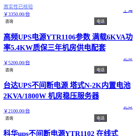
真实性已核验
上海
￥
3350
.00
/台
咨询
电话
高频UPS电源YTR1106参数 满载6KVA功
率5.4KW质保三年机房供电配套
北京
￥
5200
.00
/台
咨询
电话
台达UPS不间断电源 塔式N-2K内置电池
2KVA/1800W 机房稳压服务器
北京
￥
2100
.00
/台
咨询
电话
科华ups不间断电源YTR1102 在线式