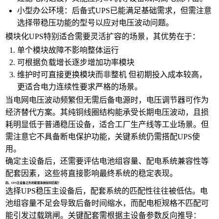
小型办公环境：后备式UPS已能满足基础需求，但需注意
选择带稳压功能的型号以应对电压波动问题。
模块化UPS特别适合需要灵活扩容的场景，其优势在于：
单个模块故障不影响整体运行
可根据负载增长逐步增加功率模块
维护时可直接更换模块而非整机 但初期投入成本较高，
更适合电力连续性要求严格的场景。
当电网电压波动频繁但无需后备电源时，电压调节器可作为
经济替代方案。其纯铜线圈结构能承受长期电压波动，且损
耗明显低于普通稳压设备，适合工厂生产线等工业场景。但
需注意它不具备断电保护功能，关键系统仍需搭配UPS使
用。
确定主设备后，还需要评估电池组容量、配电系统兼容性等
配套因素，这些将直接影响最终系统的稳定表现。
四、UPS主设备之外的配套系统如何匹配？
选择UPS稳压主设备后，配套系统的匹配性往往被低估。电
池组容量不足会导致后备时间缩水，而
配电柜
规格不匹配可
能引发过载跳闸。关键配套需根据主设备参数反向推导：