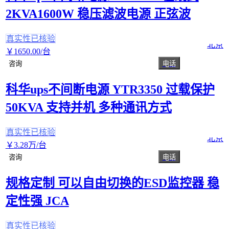
2KVA1600W 稳压滤波电源 正弦波
真实性已核验
北京
￥
1650
.00
/台
咨询
电话
科华ups不间断电源 YTR3350 过载保护
50KVA 支持并机 多种通讯方式
真实性已核验
北京
￥
3
.28
万
/台
咨询
电话
规格定制 可以自由切换的ESD监控器 稳
定性强 JCA
真实性已核验