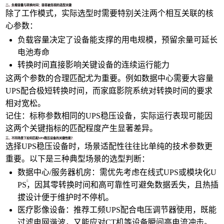
二、负载容量与转换时间：容易被忽视的选型关键
除了工作模式，实际选型时需要特别关注两个相互关联的核
心参数：
负载容量决定了设备能支撑的用电规模，预留余量可延长
电池寿命
转换时间直接影响关键设备的连续运行能力
这两个参数的合理匹配尤为重要。例如数据中心需要大容量
UPS配合极短转换时间，而家庭影院系统对转换时间的要求
相对宽松。
记住：标称参数相同的UPS稳压设备，实际运行表现可能因
这两个关键指标的匹配程度产生显著差异。
三、不同场景下如何匹配UPS稳压设备的关键性能？
选择UPS稳压设备时，场景适配性往往比单纯的技术参数更
重要。以下是三种典型场景的选型判断：
数据中心/服务器机房：需优先考虑在线式UPS或
模块化U
PS
，因其零转换时间和高可靠性可避免数据丢失，且热插
拔设计便于维护时不停机。
医疗影像设备：推荐
工频UPS
配合
电压调节器
使用，既能
过滤电网谐波，又能应对CT机等设备瞬间高电流冲击。