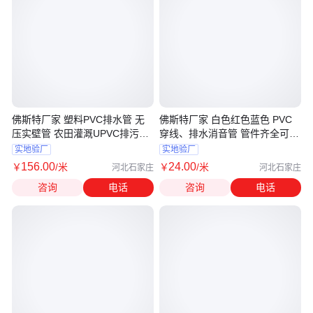
佛斯特厂家 塑料PVC排水管 无
佛斯特厂家 白色红色蓝色 PVC
压实壁管 农田灌溉UPVC排污
穿线、排水消音管 管件齐全可按
DN50
需订制
实地验厂
实地验厂
156
.00
24
.00
￥
/米
￥
/米
河北石家庄
河北石家庄
咨询
电话
咨询
电话