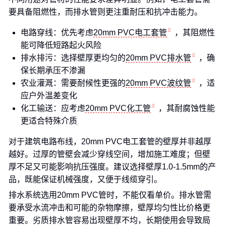
要具备阻燃性，而排水管则更注重耐压和抗冲击能力。
电路穿线：优先考虑
20mm PVC电工套管
，其阻燃性
能可降低短路起火风险
排水排污：选择壁厚更均匀的
20mm PVC排水管
，确
保长期承压不渗漏
农业灌溉：需要耐候性更强的
20mm PVC波纹管
，适
应户外温差变化
化工输送：应考虑
20mm PVC化工管
，其耐腐蚀性能
更适合特殊介质
对于建筑电路布线，20mm PVC电工套管的壁厚并非越厚
越好。过厚的管壁会减少穿线空间，增加施工难度；但壁
厚不足又可能影响抗压强度。建议选择壁厚1.0-1.5mm的产
品，既能保证机械强度，又便于线缆穿引。
排水系统选用20mm PVC管时，不能仅看单价。排水管需
要承受水流冲击和可能的杂物摩擦，壁厚均匀性比价格更
重要。劣质排水管容易出现壁厚不均，长期使用会导致局