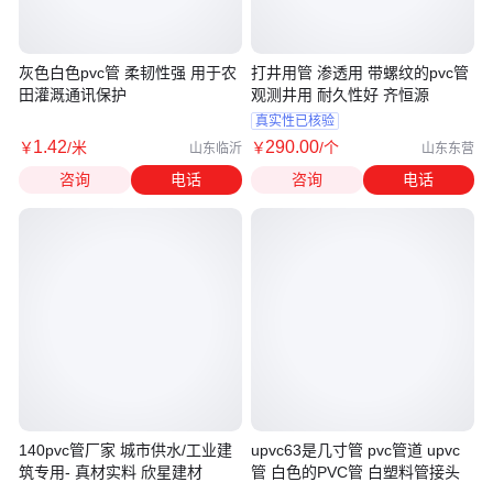
灰色白色pvc管 柔韧性强 用于农
打井用管 渗透用 带螺纹的pvc管
田灌溉通讯保护
观测井用 耐久性好 齐恒源
真实性已核验
1
.42
290
.00
￥
/米
￥
/个
山东临沂
山东东营
咨询
电话
咨询
电话
140pvc管厂家 城市供水/工业建
upvc63是几寸管 pvc管道 upvc
筑专用- 真材实料 欣星建材
管 白色的PVC管 白塑料管接头