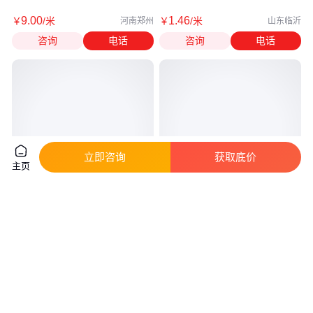
9
.00
1
.46
￥
/米
￥
/米
河南郑州
山东临沂
咨询
电话
咨询
电话
立即咨询
获取底价
主页
污水处理厂用 南亚pvc管 200上
农田灌溉冷水管埋地pvc管 水流
水管 pvc给水管 灰色管 国标保检
顺畅无阻 矿井通风 4米6米 陆雄
测 现货
真实性已核验
实地验厂
81
.90
6
.00
￥
/米
￥
/米
河南洛阳
北京
咨询
电话
咨询
电话