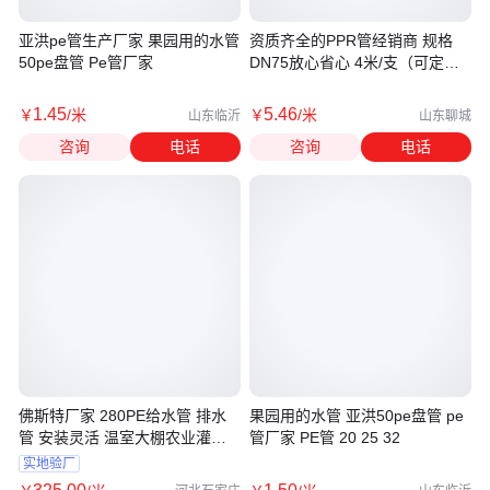
亚洪pe管生产厂家 果园用的水管
资质齐全的PPR管经销商 规格
50pe盘管 Pe管厂家
DN75放心省心 4米/支（可定
制）
1
.45
5
.46
￥
/米
￥
/米
山东临沂
山东聊城
咨询
电话
咨询
电话
佛斯特厂家 280PE给水管 排水
果园用的水管 亚洪50pe盘管 pe
管 安装灵活 温室大棚农业灌溉
管厂家 PE管 20 25 32
用管
实地验厂