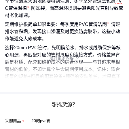
季节性温差大的地区要特别注意：冬季室外管道需包裹
PV
C管保温棉
防冻裂，而高温环境则要避免阳光直射导致管
材老化加速。
定期维护很简单却很重要：每季度用
PVC管清洁刷
清理
排水管积垢，发现接口渗漏及时更换防腐胶带，这些小动
作能避免大修成本。
选择20mm PVC管时，先明确给水、排水或线缆保护等核
心用途，再匹配对应的管材厚度和连接方式。价格差异背
展开更多内容

后是材质、配套和维护成本的综合体现——与其追求单根
管材的低价，不如计算全生命周期使用成本。记住：适合
场景的规格+可靠的配套设备+规范的安装维护，才是真正
的性价比之选。
想找货源？
采购商品