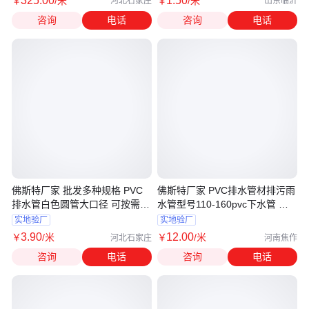
325
.00
1
.50
￥
/米
￥
/米
河北石家庄
山东临沂
咨询
电话
咨询
电话
佛斯特厂家 批发多种规格 PVC
佛斯特厂家 PVC排水管材排污雨
排水管白色圆管大口径 可按需定
水管型号110-160pvc下水管 可
制
定制
实地验厂
实地验厂
3
.90
12
.00
￥
/米
￥
/米
河北石家庄
河南焦作
咨询
电话
咨询
电话