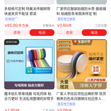
多规格可定制 特氟龙传输网带
厂家供应服装贴缝防水带 服装辅
快速发货不耽误 君诺
料 贴缝胶条来图来样定 制
实地验厂
真实性已核验
65
.00
0
.60
￥
/平方米
￥
/件
安徽亳州
江苏无锡
咨询
电话
咨询
电话
魔术贴扎带束线器 勾毛同体 粘
厂家人字纹后领包边棉织带 现货
合力更好 生活乱线整理的好帮手
棉黑白色本白捆绑压包边条人字
带
真实性已核验
1
.80
0
.08
￥
/件
￥
/米
广东深圳