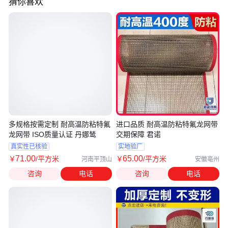
猜你喜欢
多规格按需定制 耐高温防粘特氟
进口品质 耐高温防粘特氟龙网带
龙网带 ISO质量认证 丹娜鸶
交期保障 君诺
真实性已核验
实地验厂
71
.00
65
.00
￥
/平方米
￥
/平方米
河南平顶山
安徽亳州
咨询
电话
咨询
电话