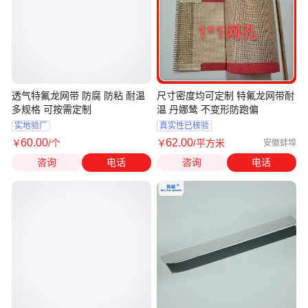
透气特氟龙网带 防腐 防粘 耐温
尺寸密度均可定制 特氟龙网带耐
多规格 可按需定制
温 丹娜鸶 不变形防跑偏
实地验厂
真实性已核验
60
.00
62
.00
￥
/个
￥
/平方米
安徽蚌埠
咨询
电话
咨询
电话