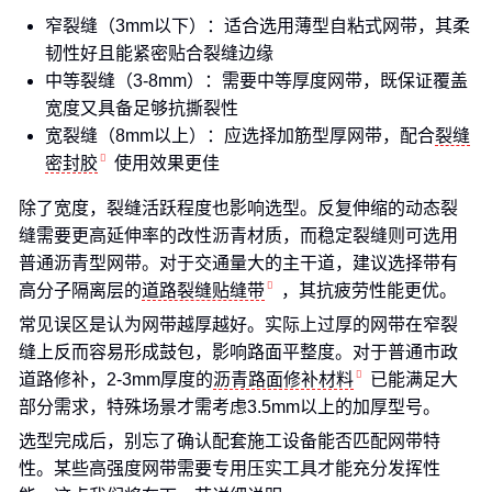
窄裂缝（3mm以下）：适合选用薄型自粘式网带，其柔
韧性好且能紧密贴合裂缝边缘
中等裂缝（3-8mm）：需要中等厚度网带，既保证覆盖
宽度又具备足够抗撕裂性
宽裂缝（8mm以上）：应选择加筋型厚网带，配合
裂缝
密封胶
使用效果更佳
除了宽度，裂缝活跃程度也影响选型。反复伸缩的动态裂
缝需要更高延伸率的改性沥青材质，而稳定裂缝则可选用
普通沥青型网带。对于交通量大的主干道，建议选择带有
高分子隔离层的
道路裂缝贴缝带
，其抗疲劳性能更优。
常见误区是认为网带越厚越好。实际上过厚的网带在窄裂
缝上反而容易形成鼓包，影响路面平整度。对于普通市政
道路修补，2-3mm厚度的
沥青路面修补材料
已能满足大
部分需求，特殊场景才需考虑3.5mm以上的加厚型号。
选型完成后，别忘了确认配套施工设备能否匹配网带特
性。某些高强度网带需要专用压实工具才能充分发挥性