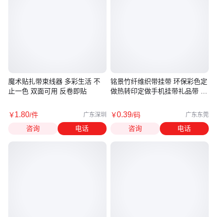
魔术贴扎带束线器 多彩生活 不
铭景竹纤维织带挂带 环保彩色定
止一色 双面可用 反卷即贴
做热转印定做手机挂带礼品带 织
带生产厂家来样定做免费寄样
1
.80
0
.39
￥
/件
￥
/码
广东深圳
广东东莞
咨询
电话
咨询
电话