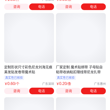
咨询
电话
咨询
电话
定制形状尺寸彩色尼龙刘海无痕
厂家定制 魔术贴绑带 子母贴自
美发贴发卷带魔术贴
粘带收纳粘扣理线带尼龙扎带
真实性已核验
真实性已核验
0
.60
0
.20
￥
/个
￥
/条
广东深圳
广东惠州
咨询
电话
咨询
电话