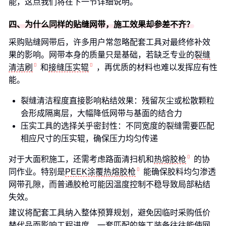
能，这点我们将在下一节详细说明。
四、为什么同样的贴缝网带，施工效果却参差不齐？
采购贴缝网带后，许多用户常忽略配套工具对最终修补效
果的影响。网带本身的质量只是基础，若缺乏专业的
裂缝
清洁刷
和
接缝压实辊
，再优质的材料也难以发挥应有性
能。
裂缝清洁程度直接影响粘结效果：残留灰尘或松散颗粒
会形成隔离层，大幅降低网带与基面的结合力
压实工具的选择关乎密封性：不同宽度的裂缝需要匹配
相应尺寸的压实辊，确保压力均匀传递
对于大面积施工，还需考虑路面清扫机和
热熔胶枪
的协
同作业。特别是
PEEK涂覆热熔胶枪
能确保胶料均匀渗透
网带孔隙，而普通胶枪可能因温度控制不稳导致局部粘结
失效。
建议将配套工具纳入整体预算规划，避免因临时采购低价
替代品而影响工程进度。一套匹配的施工装备往往能使网