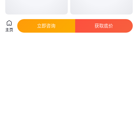
魔术贴扎带束线器 用于各种线材
魔术贴扎带束线器 注重品质和安
立即咨询
获取底价
收纳管理 生活乱线整理的好帮手
全 双面可用 反卷即贴
主页
1
.80
1
.80
￥
/件
￥
/件
广东深圳
广东深圳
咨询
电话
咨询
电话
美发贴发卷带魔术贴-服装辅料-
魔术贴扎带 粘扣带捆绑带 自贴
可根据客人所需订制颜色
反扣扎带 电线捆扎