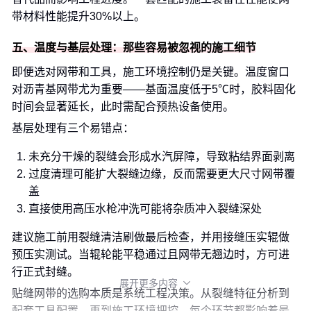
带材料性能提升30%以上。
五、温度与基层处理：那些容易被忽视的施工细节
即便选对网带和工具，施工环境控制仍是关键。温度窗口
对沥青基网带尤为重要——基面温度低于5℃时，胶料固化
时间会显著延长，此时需配合预热设备使用。
基层处理有三个易错点：
未充分干燥的裂缝会形成水汽屏障，导致粘结界面剥离
过度清理可能扩大裂缝边缘，反而需要更大尺寸网带覆
盖
直接使用高压水枪冲洗可能将杂质冲入裂缝深处
建议施工前用裂缝清洁刷做最后检查，并用接缝压实辊做
预压实测试。当辊轮能平稳通过且网带无翘边时，方可进
行正式封缝。
展开更多内容

贴缝网带的选购本质是系统工程决策。从裂缝特征分析到
配套工具配置，再到施工环境把控，每个环节都影响着最