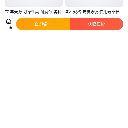
宝 丰天源 可靠性高 耐腐蚀 各种
各种规格 安装方便 使用寿命长
规格 安装方便 轨枕钢丝
轨枕钢丝 耐腐蚀 宝 丰天源
立即咨询
获取底价
真实性已核验
真实性已核验
主页
3800
.00
3800
.00
￥
/吨
￥
/吨
天津
天津
咨询
电话
咨询
电话
轨枕钢丝 使用寿命长 各种规格
宝 丰天源 各种规格 安装方便 易
安装方便 宝 丰天源
弯折 水泥电杆钢丝
真实性已核验
真实性已核验