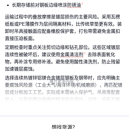
长期存储前对钢板边缘喷涂
防锈油
运输过程中的叠放摩擦是镀层损伤的主要风险。采用瓦楞
纸板或PE薄膜作为层间隔离材料，比传统草垫更有效。装
卸时吊具接触面应配备橡胶保护套，打包带需避免金属扣
直接压迫板面。
定期检查时重点关注剪切边缘和钻孔部位。这些区域镀层
连续性被破坏后，建议使用
金属清洁剂
去除表面氧化
物，再补涂专用修补液。避免使用酸性清洗剂，防止残留
加速镀层腐蚀。
选择连续热镀锌铝镁合金镀层钢板及钢带时，应先明确主
展开更多内容

要腐蚀风险源（工业大气/海洋环境/机械磨损），再匹配镀
层成分和加工工艺。实际成本需纳入保护气、吊具等配套
投入，以及后期边缘维护频次综合评估。记住：没有万能
方案，只有最适合特定场景的平衡点。
想找货源？