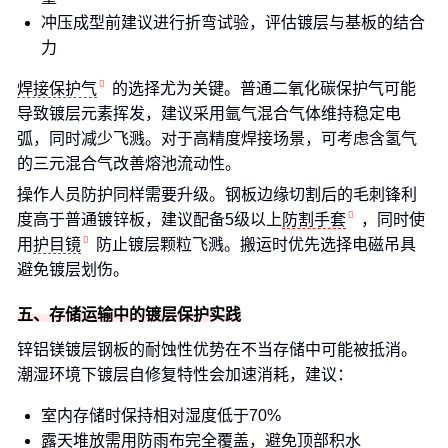
冲压成型前建议进行折弯试验，评估镀层与基板的结合
力
焊接保护气
的选择尤为关键。普通二氧化碳保护气可能
导致镀层元素挥发，建议采用氩气混合气体维持稳定电
弧，同时减少飞溅。对于高精度焊接场景，可考虑含氢气
的三元混合气改善熔池流动性。
操作人员防护同样需要升级。钢板边缘切割后的毛刺锋利
度高于普通镀锌板，建议配备5级以上
防割手套
，同时使
用
护目镜
防止镀层颗粒飞溅。搬运时优先选择电磁吊具
避免镀层划伤。
五、存储运输中的镀层保护实践
锌铝镁镀层钢板的耐蚀性优势在不当存储中可能被抵消。
潮湿环境下镀层自修复特性会加速消耗，建议：
室内存储时保持相对湿度低于70%
露天堆放需用防雨布完全覆盖，避免顶部积水