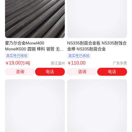
蒙乃尔合金Monel400
NS335耐腐合金板 NS335耐蚀合
MonelK500 圆钢 棒料 钢管 无缝
金棒 NS335耐腐合金
管 管件 弯头 三通
真实性已核验
真实性已核验
19
.00
110
.00
￥
万
/吨
￥
浙江温州
广东东莞
咨询
电话
咨询
电话