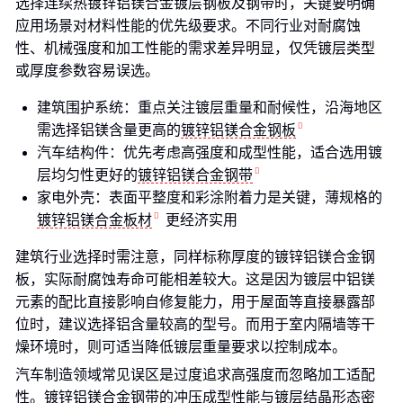
选择连续热镀锌铝镁合金镀层钢板及钢带时，关键要明确
应用场景对材料性能的优先级要求。不同行业对耐腐蚀
性、机械强度和加工性能的需求差异明显，仅凭镀层类型
或厚度参数容易误选。
建筑围护系统：重点关注镀层重量和耐候性，沿海地区
需选择铝镁含量更高的
镀锌铝镁合金钢板
汽车结构件：优先考虑高强度和成型性能，适合选用镀
层均匀性更好的
镀锌铝镁合金钢带
家电外壳：表面平整度和彩涂附着力是关键，薄规格的
镀锌铝镁合金板材
更经济实用
建筑行业选择时需注意，同样标称厚度的镀锌铝镁合金钢
板，实际耐腐蚀寿命可能相差较大。这是因为镀层中铝镁
元素的配比直接影响自修复能力，用于屋面等直接暴露部
位时，建议选择铝含量较高的型号。而用于室内隔墙等干
燥环境时，则可适当降低镀层重量要求以控制成本。
汽车制造领域常见误区是过度追求高强度而忽略加工适配
性。镀锌铝镁合金钢带的冲压成型性能与镀层结晶形态密