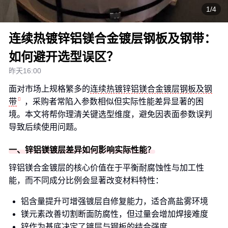
1/4
连续热镀锌铝镁合金镀层钢板及钢带：
如何避开选型误区？
昨天16:00
面对市场上规格繁多的
连续热镀锌铝镁合金镀层钢板及钢
带
，采购者常陷入参数相似但实际性能差异显著的困
境。本文将帮你理清关键选型维度，避免因表面参数误判
导致后续使用问题。
一、锌铝镁镀层差异如何影响实际性能？
锌铝镁合金镀层的核心价值在于平衡耐腐蚀性与加工性
能，而不同成分比例会显著改变材料特性：
铝含量提升可增强镀层自修复能力，适合高盐雾环境
镁元素改善切割断面防腐性，但过量会增加焊接难度
锌作为基底决定了镀层与钢板的结合强度